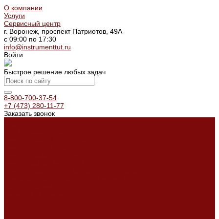
О компании
Услуги
Сервисный центр
г. Воронеж, проспект Патриотов, 49А
с 09:00 по 17:30
info@instrumenttut.ru
Войти
Быстрое решение любых задач
8-800-700-37-54
+7 (473) 280-11-77
Заказать звонок
Каталог товаров
Услуги
Ремонт оборудования
Ремонт окрасочных аппаратов
Ремонт тепловых пушек
Ремонт виброплит и трамбовок
Аренда оборудования
Аренда отбойного молотка и перфоратора
Мотобуры, бензобуры
Машины для деревянных полов
Доставка
Доставка
Акции