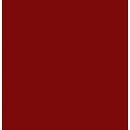
Ремонт мотоблоков и культиваторов
Ремонт бензопилы
Ремонт болгарки (УШМ)
Ремонт магнитно-сверлильных станков
Ремонт компрессоров
Ремонт пневмонагнетателя
Ремонт дизельных двигателей
Ремонт штукатурных станций
Аренда оборудования
Аренда отбойного молотка и перфоратора
Мотобуры, бензобуры
Машины для деревянных полов
Виброрейки для бетона
Измерительный инструмент
Тепловые пушки
Генераторы
Машины для бетонных полов
Мотопомпы и насосы
Аренда безвоздушного окрасочного аппарата в Воронеже
Доставка
Доставка
Акции
Компания
Новости
Статьи
Отзывы
Вакансии
Сотрудники