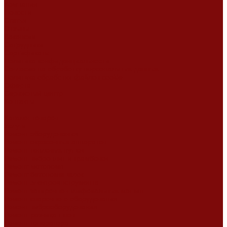
Компания
Новости
Статьи
Отзывы
Вакансии
Сотрудники
Сертификаты
Политика конфиденциальности
Согласие на обработку персональных данных
Политика обработки файлов cookie
Оферта
Сервисный центр
Контакты
...
Каталог товаров
Услуги
Ремонт оборудования
Ремонт окрасочных аппаратов
Ремонт тепловых пушек
Ремонт виброплит и трамбовок
Ремонт мотопомп
Ремонт бетономешалок
Ремонт электроинструмента
Ремонт затирочно-шлифовальных машин
Ремонт сварочного оборудования
Ремонт виброоборудования
Ремонт резчика швов
Ремонт генератора