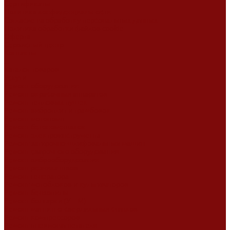
Сертификаты
Политика конфиденциальности
Согласие на обработку персональных данных
Политика обработки файлов cookie
Оферта
Сервисный центр
Контакты
...
Каталог товаров
Услуги
Ремонт оборудования
Ремонт окрасочных аппаратов
Ремонт тепловых пушек
Ремонт виброплит и трамбовок
Ремонт мотопомп
Ремонт бетономешалок
Ремонт электроинструмента
Ремонт затирочно-шлифовальных машин
Ремонт сварочного оборудования
Ремонт виброоборудования
Ремонт резчика швов
Ремонт генератора
Ремонт мотоблоков и культиваторов
Ремонт бензопилы
Ремонт болгарки (УШМ)
Ремонт магнитно-сверлильных станков
Ремонт компрессоров
Ремонт пневмонагнетателя