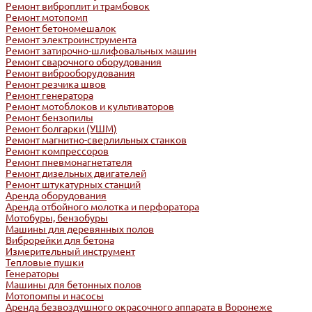
Ремонт виброплит и трамбовок
Ремонт мотопомп
Ремонт бетономешалок
Ремонт электроинструмента
Ремонт затирочно-шлифовальных машин
Ремонт сварочного оборудования
Ремонт виброоборудования
Ремонт резчика швов
Ремонт генератора
Ремонт мотоблоков и культиваторов
Ремонт бензопилы
Ремонт болгарки (УШМ)
Ремонт магнитно-сверлильных станков
Ремонт компрессоров
Ремонт пневмонагнетателя
Ремонт дизельных двигателей
Ремонт штукатурных станций
Аренда оборудования
Аренда отбойного молотка и перфоратора
Мотобуры, бензобуры
Машины для деревянных полов
Виброрейки для бетона
Измерительный инструмент
Тепловые пушки
Генераторы
Машины для бетонных полов
Мотопомпы и насосы
Аренда безвоздушного окрасочного аппарата в Воронеже