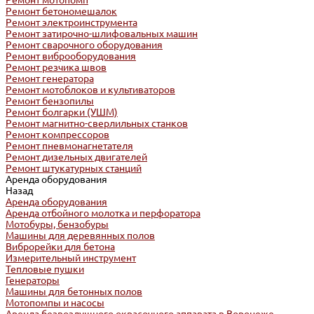
Ремонт мотопомп
Ремонт бетономешалок
Ремонт электроинструмента
Ремонт затирочно-шлифовальных машин
Ремонт сварочного оборудования
Ремонт виброоборудования
Ремонт резчика швов
Ремонт генератора
Ремонт мотоблоков и культиваторов
Ремонт бензопилы
Ремонт болгарки (УШМ)
Ремонт магнитно-сверлильных станков
Ремонт компрессоров
Ремонт пневмонагнетателя
Ремонт дизельных двигателей
Ремонт штукатурных станций
Аренда оборудования
Назад
Аренда оборудования
Аренда отбойного молотка и перфоратора
Мотобуры, бензобуры
Машины для деревянных полов
Виброрейки для бетона
Измерительный инструмент
Тепловые пушки
Генераторы
Машины для бетонных полов
Мотопомпы и насосы