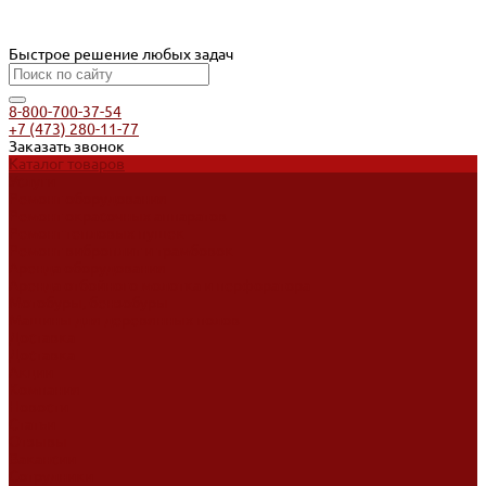
Быстрое решение любых задач
8-800-700-37-54
+7 (473) 280-11-77
Заказать звонок
Каталог товаров
Услуги
Ремонт оборудования
Ремонт окрасочных аппаратов
Ремонт тепловых пушек
Ремонт виброплит и трамбовок
Аренда оборудования
Аренда отбойного молотка и перфоратора
Мотобуры, бензобуры
Машины для деревянных полов
Доставка
Доставка
Акции
Компания
Новости
Статьи
Отзывы
Вакансии
Сотрудники