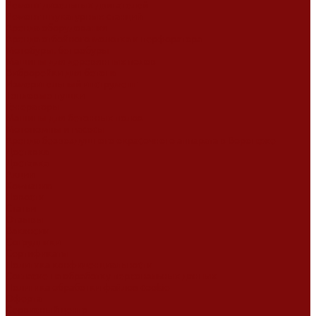
Ремонт дизельных двигателей
Ремонт штукатурных станций
Аренда оборудования
Аренда отбойного молотка и перфоратора
Мотобуры, бензобуры
Машины для деревянных полов
Виброрейки для бетона
Измерительный инструмент
Тепловые пушки
Генераторы
Машины для бетонных полов
Мотопомпы и насосы
Аренда безвоздушного окрасочного аппарата в Воронеже
Доставка
Доставка
Акции
Компания
Новости
Статьи
Отзывы
Вакансии
Сотрудники
Сертификаты
Политика конфиденциальности
Согласие на обработку персональных данных
Политика обработки файлов cookie
Оферта
Сервисный центр