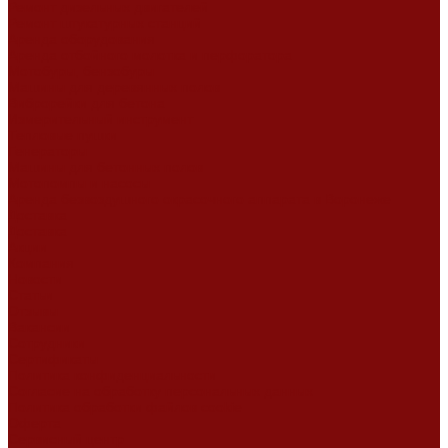
Ремонт дизельных двигателей
Ремонт штукатурных станций
Аренда оборудования
Аренда отбойного молотка и перфоратора
Мотобуры, бензобуры
Машины для деревянных полов
Виброрейки для бетона
Измерительный инструмент
Тепловые пушки
Генераторы
Машины для бетонных полов
Мотопомпы и насосы
Аренда безвоздушного окрасочного аппарата в Воронеже
Доставка
Доставка
Акции
Компания
Новости
Статьи
Отзывы
Вакансии
Сотрудники
Сертификаты
Политика конфиденциальности
Согласие на обработку персональных данных
Политика обработки файлов cookie
Оферта
Сервисный центр