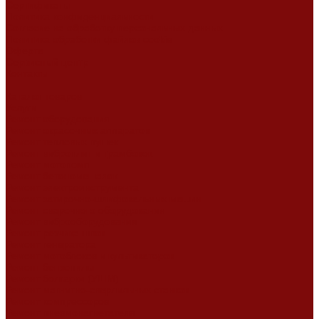
Сертификаты
Политика конфиденциальности
Согласие на обработку персональных данных
Политика обработки файлов cookie
Оферта
Сервисный центр
Контакты
...
Каталог товаров
Услуги
Ремонт оборудования
Ремонт окрасочных аппаратов
Ремонт тепловых пушек
Ремонт виброплит и трамбовок
Ремонт мотопомп
Ремонт бетономешалок
Ремонт электроинструмента
Ремонт затирочно-шлифовальных машин
Ремонт сварочного оборудования
Ремонт виброоборудования
Ремонт резчика швов
Ремонт генератора
Ремонт мотоблоков и культиваторов
Ремонт бензопилы
Ремонт болгарки (УШМ)
Ремонт магнитно-сверлильных станков
Ремонт компрессоров
Ремонт пневмонагнетателя