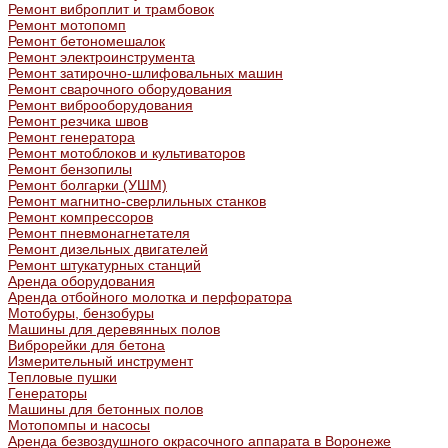
Ремонт виброплит и трамбовок
Ремонт мотопомп
Ремонт бетономешалок
Ремонт электроинструмента
Ремонт затирочно-шлифовальных машин
Ремонт сварочного оборудования
Ремонт виброоборудования
Ремонт резчика швов
Ремонт генератора
Ремонт мотоблоков и культиваторов
Ремонт бензопилы
Ремонт болгарки (УШМ)
Ремонт магнитно-сверлильных станков
Ремонт компрессоров
Ремонт пневмонагнетателя
Ремонт дизельных двигателей
Ремонт штукатурных станций
Аренда оборудования
Аренда отбойного молотка и перфоратора
Мотобуры, бензобуры
Машины для деревянных полов
Виброрейки для бетона
Измерительный инструмент
Тепловые пушки
Генераторы
Машины для бетонных полов
Мотопомпы и насосы
Аренда безвоздушного окрасочного аппарата в Воронеже