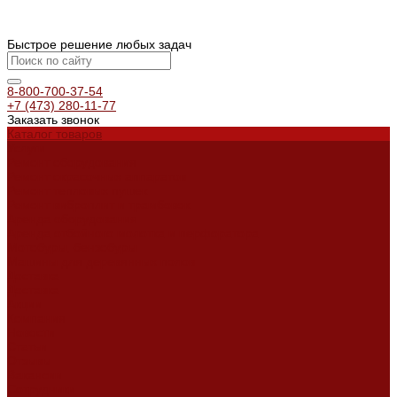
Быстрое решение любых задач
8-800-700-37-54
+7 (473) 280-11-77
Заказать звонок
Каталог товаров
Услуги
Ремонт оборудования
Ремонт окрасочных аппаратов
Ремонт тепловых пушек
Ремонт виброплит и трамбовок
Аренда оборудования
Аренда отбойного молотка и перфоратора
Мотобуры, бензобуры
Машины для деревянных полов
Доставка
Доставка
Акции
Компания
Новости
Статьи
Отзывы
Вакансии
Сотрудники