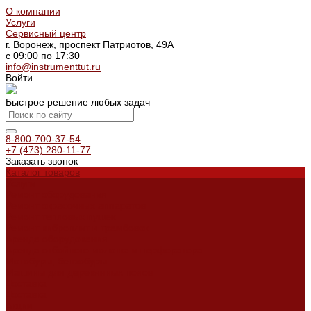
О компании
Услуги
Сервисный центр
г. Воронеж, проспект Патриотов, 49А
с 09:00 по 17:30
info@instrumenttut.ru
Войти
Быстрое решение любых задач
8-800-700-37-54
+7 (473) 280-11-77
Заказать звонок
Каталог товаров
Услуги
Ремонт оборудования
Ремонт окрасочных аппаратов
Ремонт тепловых пушек
Ремонт виброплит и трамбовок
Аренда оборудования
Аренда отбойного молотка и перфоратора
Мотобуры, бензобуры
Машины для деревянных полов
Доставка
Доставка
Акции