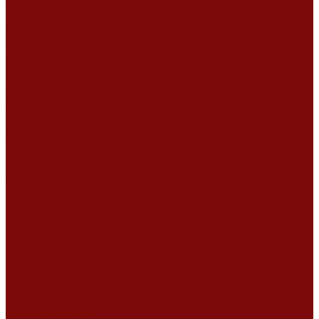
Компания
Новости
Статьи
Отзывы
Вакансии
Сотрудники
Сертификаты
Политика конфиденциальности
Согласие на обработку персональных данных
Политика обработки файлов cookie
Оферта
Сервисный центр
Контакты
...
Каталог товаров
Услуги
Ремонт оборудования
Ремонт окрасочных аппаратов
Ремонт тепловых пушек
Ремонт виброплит и трамбовок
Ремонт мотопомп
Ремонт бетономешалок
Ремонт электроинструмента
Ремонт затирочно-шлифовальных машин
Ремонт сварочного оборудования
Ремонт виброоборудования
Ремонт резчика швов
Ремонт генератора