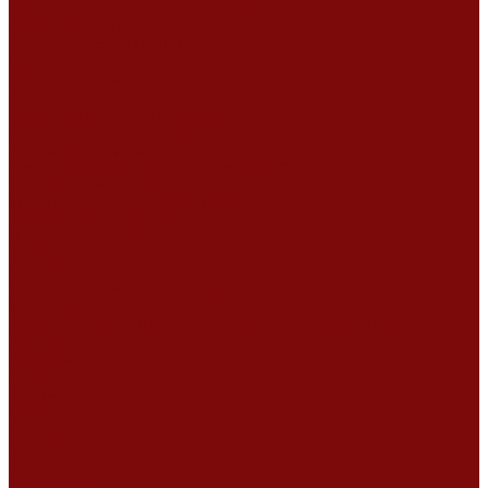
Ремонт мотоблоков и культиваторов
Ремонт бензопилы
Ремонт болгарки (УШМ)
Ремонт магнитно-сверлильных станков
Ремонт компрессоров
Ремонт пневмонагнетателя
Ремонт дизельных двигателей
Ремонт штукатурных станций
Аренда оборудования
Аренда отбойного молотка и перфоратора
Мотобуры, бензобуры
Машины для деревянных полов
Виброрейки для бетона
Измерительный инструмент
Тепловые пушки
Генераторы
Машины для бетонных полов
Мотопомпы и насосы
Аренда безвоздушного окрасочного аппарата в Воронеже
Доставка
Доставка
Акции
Компания
Новости
Статьи
Отзывы
Вакансии
Сотрудники