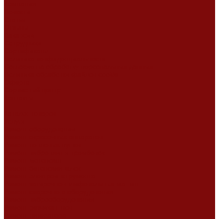
Компания
Новости
Статьи
Отзывы
Вакансии
Сотрудники
Сертификаты
Политика конфиденциальности
Согласие на обработку персональных данных
Политика обработки файлов cookie
Оферта
Сервисный центр
Контакты
...
Каталог товаров
Услуги
Ремонт оборудования
Ремонт окрасочных аппаратов
Ремонт тепловых пушек
Ремонт виброплит и трамбовок
Ремонт мотопомп
Ремонт бетономешалок
Ремонт электроинструмента
Ремонт затирочно-шлифовальных машин
Ремонт сварочного оборудования
Ремонт виброоборудования
Ремонт резчика швов
Ремонт генератора