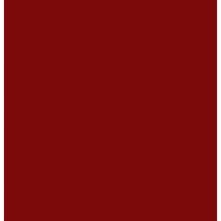
Ремонт мотоблоков и культиваторов
Ремонт бензопилы
Ремонт болгарки (УШМ)
Ремонт магнитно-сверлильных станков
Ремонт компрессоров
Ремонт пневмонагнетателя
Ремонт дизельных двигателей
Ремонт штукатурных станций
Аренда оборудования
Аренда отбойного молотка и перфоратора
Мотобуры, бензобуры
Машины для деревянных полов
Виброрейки для бетона
Измерительный инструмент
Тепловые пушки
Генераторы
Машины для бетонных полов
Мотопомпы и насосы
Аренда безвоздушного окрасочного аппарата в Воронеже
Доставка
Доставка
Акции
Компания
Новости
Статьи
Отзывы
Вакансии
Сотрудники