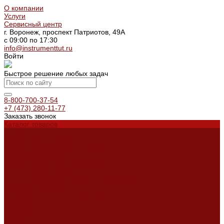
О компании
Услуги
Сервисный центр
г. Воронеж, проспект Патриотов, 49А
с 09:00 по 17:30
info@instrumenttut.ru
Войти
Быстрое решение любых задач
8-800-700-37-54
+7 (473) 280-11-77
Заказать звонок
Каталог товаров
Услуги
Ремонт оборудования
Ремонт окрасочных аппаратов
Ремонт тепловых пушек
Ремонт виброплит и трамбовок
Аренда оборудования
Аренда отбойного молотка и перфоратора
Мотобуры, бензобуры
Машины для деревянных полов
Доставка
Доставка
Акции