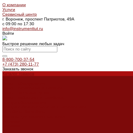
О компании
Услуги
Сервисный центр
г. Воронеж, проспект Патриотов, 49А
с 09:00 по 17:30
info@instrumenttut.ru
Войти
Быстрое решение любых задач
8-800-700-37-54
+7 (473) 280-11-77
Заказать звонок
Каталог товаров
Услуги
Ремонт оборудования
Ремонт окрасочных аппаратов
Ремонт тепловых пушек
Ремонт виброплит и трамбовок
Аренда оборудования
Аренда отбойного молотка и перфоратора
Мотобуры, бензобуры
Машины для деревянных полов
Доставка
Доставка
Акции