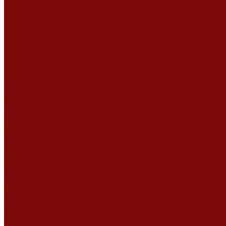
Ремонт мотоблоков и культиваторов
Ремонт бензопилы
Ремонт болгарки (УШМ)
Ремонт магнитно-сверлильных станков
Ремонт компрессоров
Ремонт пневмонагнетателя
Ремонт дизельных двигателей
Ремонт штукатурных станций
Аренда оборудования
Аренда отбойного молотка и перфоратора
Мотобуры, бензобуры
Машины для деревянных полов
Виброрейки для бетона
Измерительный инструмент
Тепловые пушки
Генераторы
Машины для бетонных полов
Мотопомпы и насосы
Аренда безвоздушного окрасочного аппарата в Воронеже
Доставка
Доставка
Акции
Компания
Новости
Статьи
Отзывы
Вакансии
Сотрудники