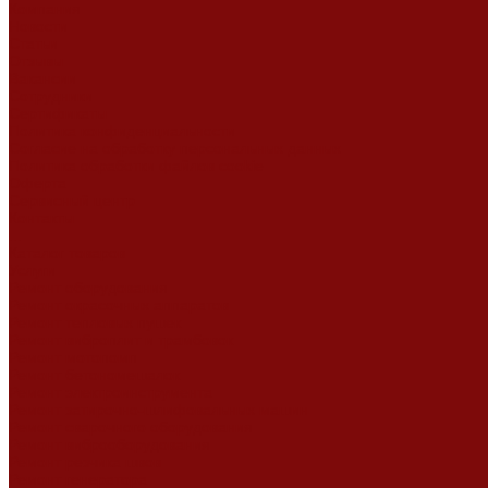
Компания
Новости
Статьи
Отзывы
Вакансии
Сотрудники
Сертификаты
Политика конфиденциальности
Согласие на обработку персональных данных
Политика обработки файлов cookie
Оферта
Сервисный центр
Контакты
...
Каталог товаров
Услуги
Ремонт оборудования
Ремонт окрасочных аппаратов
Ремонт тепловых пушек
Ремонт виброплит и трамбовок
Ремонт мотопомп
Ремонт бетономешалок
Ремонт электроинструмента
Ремонт затирочно-шлифовальных машин
Ремонт сварочного оборудования
Ремонт виброоборудования
Ремонт резчика швов
Ремонт генератора