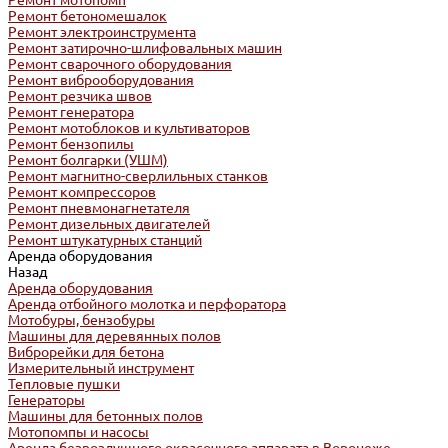
Ремонт мотопомп
Ремонт бетономешалок
Ремонт электроинструмента
Ремонт затирочно-шлифовальных машин
Ремонт сварочного оборудования
Ремонт виброоборудования
Ремонт резчика швов
Ремонт генератора
Ремонт мотоблоков и культиваторов
Ремонт бензопилы
Ремонт болгарки (УШМ)
Ремонт магнитно-сверлильных станков
Ремонт компрессоров
Ремонт пневмонагнетателя
Ремонт дизельных двигателей
Ремонт штукатурных станций
Аренда оборудования
Назад
Аренда оборудования
Аренда отбойного молотка и перфоратора
Мотобуры, бензобуры
Машины для деревянных полов
Виброрейки для бетона
Измерительный инструмент
Тепловые пушки
Генераторы
Машины для бетонных полов
Мотопомпы и насосы