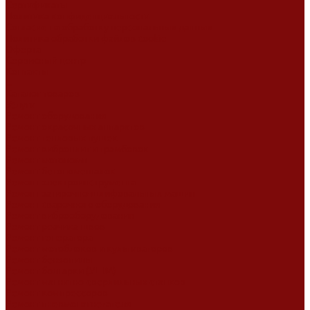
Сертификаты
Политика конфиденциальности
Согласие на обработку персональных данных
Политика обработки файлов cookie
Оферта
Сервисный центр
Контакты
...
Каталог товаров
Услуги
Ремонт оборудования
Ремонт окрасочных аппаратов
Ремонт тепловых пушек
Ремонт виброплит и трамбовок
Ремонт мотопомп
Ремонт бетономешалок
Ремонт электроинструмента
Ремонт затирочно-шлифовальных машин
Ремонт сварочного оборудования
Ремонт виброоборудования
Ремонт резчика швов
Ремонт генератора
Ремонт мотоблоков и культиваторов
Ремонт бензопилы
Ремонт болгарки (УШМ)
Ремонт магнитно-сверлильных станков
Ремонт компрессоров
Ремонт пневмонагнетателя