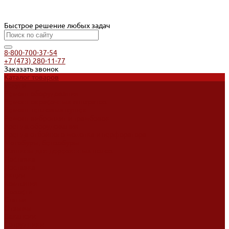
Быстрое решение любых задач
8-800-700-37-54
+7 (473) 280-11-77
Заказать звонок
Каталог товаров
Услуги
Ремонт оборудования
Ремонт окрасочных аппаратов
Ремонт тепловых пушек
Ремонт виброплит и трамбовок
Аренда оборудования
Аренда отбойного молотка и перфоратора
Мотобуры, бензобуры
Машины для деревянных полов
Доставка
Доставка
Акции
Компания
Новости
Статьи
Отзывы
Вакансии
Сотрудники