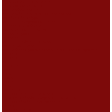
Ремонт дизельных двигателей
Ремонт штукатурных станций
Аренда оборудования
Аренда отбойного молотка и перфоратора
Мотобуры, бензобуры
Машины для деревянных полов
Виброрейки для бетона
Измерительный инструмент
Тепловые пушки
Генераторы
Машины для бетонных полов
Мотопомпы и насосы
Аренда безвоздушного окрасочного аппарата в Воронеже
Доставка
Доставка
Акции
Компания
Новости
Статьи
Отзывы
Вакансии
Сотрудники
Сертификаты
Политика конфиденциальности
Согласие на обработку персональных данных
Политика обработки файлов cookie
Оферта
Сервисный центр