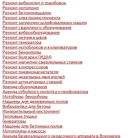
Ремонт виброплит и трамбовок
Ремонт мотопомп
Ремонт бетономешалок
Ремонт электроинструмента
Ремонт затирочно-шлифовальных машин
Ремонт сварочного оборудования
Ремонт виброоборудования
Ремонт резчика швов
Ремонт генератора
Ремонт мотоблоков и культиваторов
Ремонт бензопилы
Ремонт болгарки (УШМ)
Ремонт магнитно-сверлильных станков
Ремонт компрессоров
Ремонт пневмонагнетателя
Ремонт дизельных двигателей
Ремонт штукатурных станций
Аренда оборудования
Аренда отбойного молотка и перфоратора
Мотобуры, бензобуры
Машины для деревянных полов
Виброрейки для бетона
Измерительный инструмент
Тепловые пушки
Генераторы
Машины для бетонных полов
Мотопомпы и насосы
Аренда безвоздушного окрасочного аппарата в Воронеже