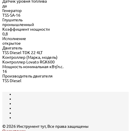
Датчик уровня топлива
да
Генератор
TSS-SA-16
Глушитель
промышленный
Коэффициент мощности
0,8
Исполнение
открытое
Двигатель
TSS Diesel TDК 22 4LT
Контроллер (Марка, модель)
Контроллер Lovato RGK600
Мощность номинальная кВт/л.с.
16
Производитель двигателя
TSS Diesel
© 2026 Инструмент тут, Все права защищены
О компании