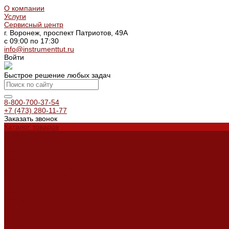
О компании
Услуги
Сервисный центр
г. Воронеж, проспект Патриотов, 49А
с 09:00 по 17:30
info@instrumenttut.ru
Войти
Быстрое решение любых задач
8-800-700-37-54
+7 (473) 280-11-77
Заказать звонок
Каталог товаров
Услуги
Ремонт оборудования
Ремонт окрасочных аппаратов
Ремонт тепловых пушек
Ремонт виброплит и трамбовок
Аренда оборудования
Аренда отбойного молотка и перфоратора
Мотобуры, бензобуры
Машины для деревянных полов
Доставка
Доставка
Акции