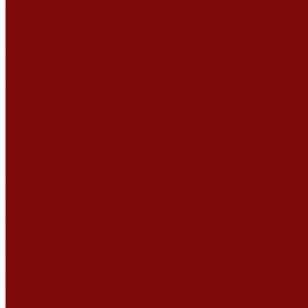
Компания
Новости
Статьи
Отзывы
Вакансии
Сотрудники
Сертификаты
Политика конфиденциальности
Согласие на обработку персональных данных
Политика обработки файлов cookie
Оферта
Сервисный центр
Контакты
...
Каталог товаров
Услуги
Ремонт оборудования
Ремонт окрасочных аппаратов
Ремонт тепловых пушек
Ремонт виброплит и трамбовок
Ремонт мотопомп
Ремонт бетономешалок
Ремонт электроинструмента
Ремонт затирочно-шлифовальных машин
Ремонт сварочного оборудования
Ремонт виброоборудования
Ремонт резчика швов
Ремонт генератора