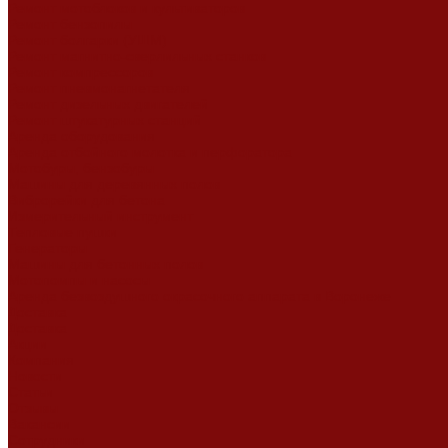
Ремонт мотоблоков и культиваторов
Ремонт бензопилы
Ремонт болгарки (УШМ)
Ремонт магнитно-сверлильных станков
Ремонт компрессоров
Ремонт пневмонагнетателя
Ремонт дизельных двигателей
Ремонт штукатурных станций
Аренда оборудования
Аренда отбойного молотка и перфоратора
Мотобуры, бензобуры
Машины для деревянных полов
Виброрейки для бетона
Измерительный инструмент
Тепловые пушки
Генераторы
Машины для бетонных полов
Мотопомпы и насосы
Аренда безвоздушного окрасочного аппарата в Воронеже
Доставка
Доставка
Акции
Компания
Новости
Статьи
Отзывы
Вакансии
Сотрудники