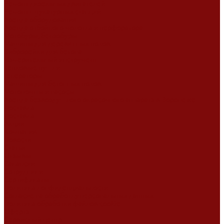
Ремонт дизельных двигателей
Ремонт штукатурных станций
Аренда оборудования
Аренда отбойного молотка и перфоратора
Мотобуры, бензобуры
Машины для деревянных полов
Виброрейки для бетона
Измерительный инструмент
Тепловые пушки
Генераторы
Машины для бетонных полов
Мотопомпы и насосы
Аренда безвоздушного окрасочного аппарата в Воронеже
Доставка
Доставка
Акции
Компания
Новости
Статьи
Отзывы
Вакансии
Сотрудники
Сертификаты
Политика конфиденциальности
Согласие на обработку персональных данных
Политика обработки файлов cookie
Оферта
Сервисный центр