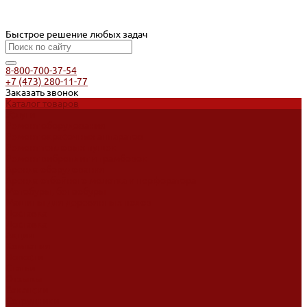
Быстрое решение любых задач
8-800-700-37-54
+7 (473) 280-11-77
Заказать звонок
Каталог товаров
Услуги
Ремонт оборудования
Ремонт окрасочных аппаратов
Ремонт тепловых пушек
Ремонт виброплит и трамбовок
Аренда оборудования
Аренда отбойного молотка и перфоратора
Мотобуры, бензобуры
Машины для деревянных полов
Доставка
Доставка
Акции
Компания
Новости
Статьи
Отзывы
Вакансии
Сотрудники