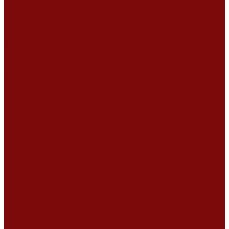
Сертификаты
Политика конфиденциальности
Согласие на обработку персональных данных
Политика обработки файлов cookie
Оферта
Сервисный центр
Контакты
...
Каталог товаров
Услуги
Ремонт оборудования
Ремонт окрасочных аппаратов
Ремонт тепловых пушек
Ремонт виброплит и трамбовок
Ремонт мотопомп
Ремонт бетономешалок
Ремонт электроинструмента
Ремонт затирочно-шлифовальных машин
Ремонт сварочного оборудования
Ремонт виброоборудования
Ремонт резчика швов
Ремонт генератора
Ремонт мотоблоков и культиваторов
Ремонт бензопилы
Ремонт болгарки (УШМ)
Ремонт магнитно-сверлильных станков
Ремонт компрессоров
Ремонт пневмонагнетателя