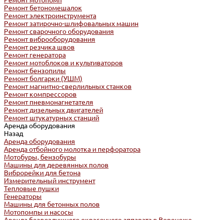
Ремонт мотопомп
Ремонт бетономешалок
Ремонт электроинструмента
Ремонт затирочно-шлифовальных машин
Ремонт сварочного оборудования
Ремонт виброоборудования
Ремонт резчика швов
Ремонт генератора
Ремонт мотоблоков и культиваторов
Ремонт бензопилы
Ремонт болгарки (УШМ)
Ремонт магнитно-сверлильных станков
Ремонт компрессоров
Ремонт пневмонагнетателя
Ремонт дизельных двигателей
Ремонт штукатурных станций
Аренда оборудования
Назад
Аренда оборудования
Аренда отбойного молотка и перфоратора
Мотобуры, бензобуры
Машины для деревянных полов
Виброрейки для бетона
Измерительный инструмент
Тепловые пушки
Генераторы
Машины для бетонных полов
Мотопомпы и насосы