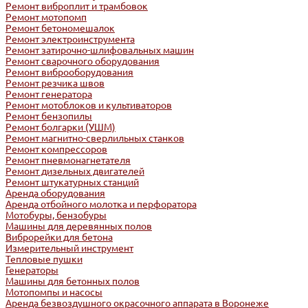
Ремонт виброплит и трамбовок
Ремонт мотопомп
Ремонт бетономешалок
Ремонт электроинструмента
Ремонт затирочно-шлифовальных машин
Ремонт сварочного оборудования
Ремонт виброоборудования
Ремонт резчика швов
Ремонт генератора
Ремонт мотоблоков и культиваторов
Ремонт бензопилы
Ремонт болгарки (УШМ)
Ремонт магнитно-сверлильных станков
Ремонт компрессоров
Ремонт пневмонагнетателя
Ремонт дизельных двигателей
Ремонт штукатурных станций
Аренда оборудования
Аренда отбойного молотка и перфоратора
Мотобуры, бензобуры
Машины для деревянных полов
Виброрейки для бетона
Измерительный инструмент
Тепловые пушки
Генераторы
Машины для бетонных полов
Мотопомпы и насосы
Аренда безвоздушного окрасочного аппарата в Воронеже