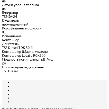
да
Датчик уровня топлива
да
Генератор
TSS-SA-24
Глушитель
промышленный
Коэффициент мощности
0,8
Исполнение
Контейнер
Двигатель
TSS Diesel TDК 30 4L
Контроллер (Марка, модель)
Контроллер Lovato RGK600
Мощность номинальная кВт/л.с.
24
Производитель двигателя
TSS Diesel
© 2026 Инструмент тут, Все права защищены