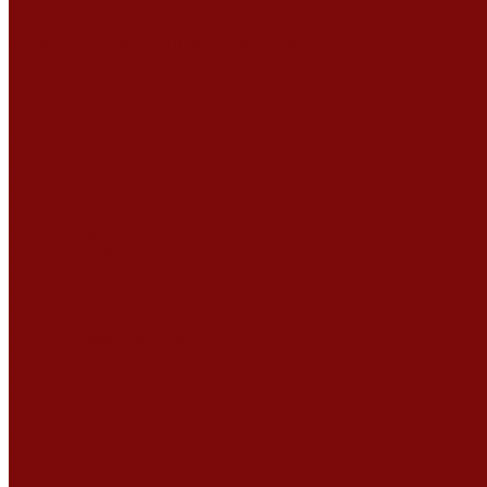
Сертификаты
Политика конфиденциальности
Согласие на обработку персональных данных
Политика обработки файлов cookie
Оферта
Сервисный центр
Контакты
...
Каталог товаров
Услуги
Ремонт оборудования
Ремонт окрасочных аппаратов
Ремонт тепловых пушек
Ремонт виброплит и трамбовок
Ремонт мотопомп
Ремонт бетономешалок
Ремонт электроинструмента
Ремонт затирочно-шлифовальных машин
Ремонт сварочного оборудования
Ремонт виброоборудования
Ремонт резчика швов
Ремонт генератора
Ремонт мотоблоков и культиваторов
Ремонт бензопилы
Ремонт болгарки (УШМ)
Ремонт магнитно-сверлильных станков
Ремонт компрессоров
Ремонт пневмонагнетателя