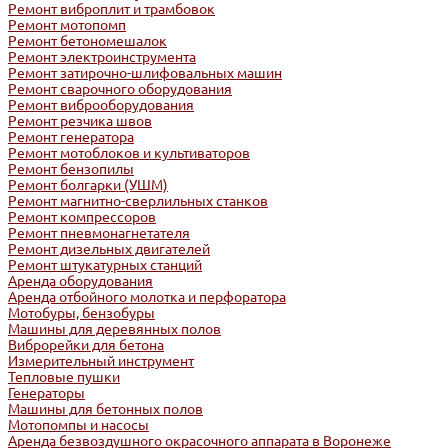
Ремонт виброплит и трамбовок
Ремонт мотопомп
Ремонт бетономешалок
Ремонт электроинструмента
Ремонт затирочно-шлифовальных машин
Ремонт сварочного оборудования
Ремонт виброоборудования
Ремонт резчика швов
Ремонт генератора
Ремонт мотоблоков и культиваторов
Ремонт бензопилы
Ремонт болгарки (УШМ)
Ремонт магнитно-сверлильных станков
Ремонт компрессоров
Ремонт пневмонагнетателя
Ремонт дизельных двигателей
Ремонт штукатурных станций
Аренда оборудования
Аренда отбойного молотка и перфоратора
Мотобуры, бензобуры
Машины для деревянных полов
Виброрейки для бетона
Измерительный инструмент
Тепловые пушки
Генераторы
Машины для бетонных полов
Мотопомпы и насосы
Аренда безвоздушного окрасочного аппарата в Воронеже