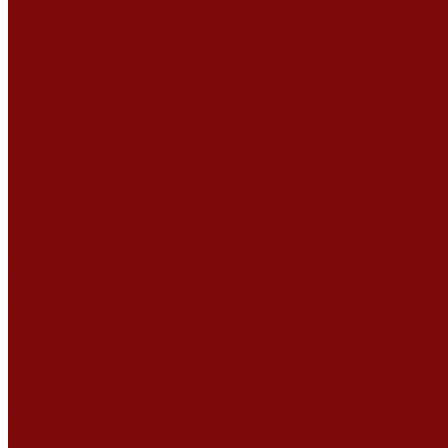
Ремонт дизельных двигателей
Ремонт штукатурных станций
Аренда оборудования
Аренда отбойного молотка и перфоратора
Мотобуры, бензобуры
Машины для деревянных полов
Виброрейки для бетона
Измерительный инструмент
Тепловые пушки
Генераторы
Машины для бетонных полов
Мотопомпы и насосы
Аренда безвоздушного окрасочного аппарата в Воронеже
Доставка
Доставка
Акции
Компания
Новости
Статьи
Отзывы
Вакансии
Сотрудники
Сертификаты
Политика конфиденциальности
Согласие на обработку персональных данных
Политика обработки файлов cookie
Оферта
Сервисный центр