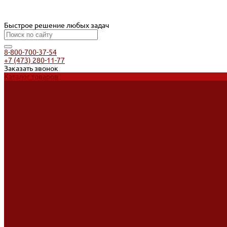
Быстрое решение любых задач
8-800-700-37-54
+7 (473) 280-11-77
Заказать звонок
Каталог товаров
Услуги
Ремонт оборудования
Ремонт окрасочных аппаратов
Ремонт тепловых пушек
Ремонт виброплит и трамбовок
Аренда оборудования
Аренда отбойного молотка и перфоратора
Мотобуры, бензобуры
Машины для деревянных полов
Доставка
Доставка
Акции
Компания
Новости
Статьи
Отзывы
Вакансии
Сотрудники