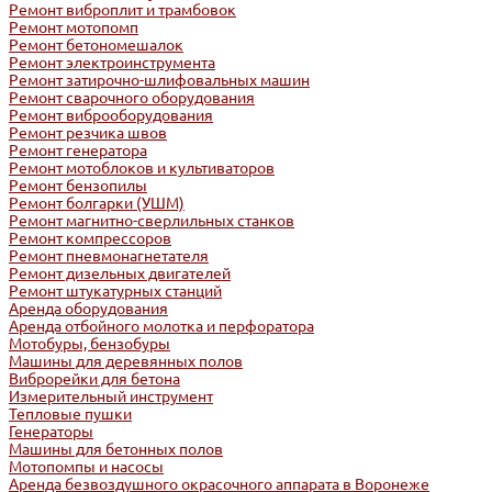
Ремонт виброплит и трамбовок
Ремонт мотопомп
Ремонт бетономешалок
Ремонт электроинструмента
Ремонт затирочно-шлифовальных машин
Ремонт сварочного оборудования
Ремонт виброоборудования
Ремонт резчика швов
Ремонт генератора
Ремонт мотоблоков и культиваторов
Ремонт бензопилы
Ремонт болгарки (УШМ)
Ремонт магнитно-сверлильных станков
Ремонт компрессоров
Ремонт пневмонагнетателя
Ремонт дизельных двигателей
Ремонт штукатурных станций
Аренда оборудования
Аренда отбойного молотка и перфоратора
Мотобуры, бензобуры
Машины для деревянных полов
Виброрейки для бетона
Измерительный инструмент
Тепловые пушки
Генераторы
Машины для бетонных полов
Мотопомпы и насосы
Аренда безвоздушного окрасочного аппарата в Воронеже