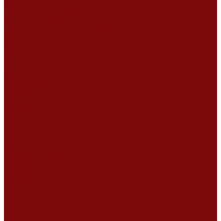
Сертификаты
Политика конфиденциальности
Согласие на обработку персональных данных
Политика обработки файлов cookie
Оферта
Сервисный центр
Контакты
...
Каталог товаров
Услуги
Ремонт оборудования
Ремонт окрасочных аппаратов
Ремонт тепловых пушек
Ремонт виброплит и трамбовок
Ремонт мотопомп
Ремонт бетономешалок
Ремонт электроинструмента
Ремонт затирочно-шлифовальных машин
Ремонт сварочного оборудования
Ремонт виброоборудования
Ремонт резчика швов
Ремонт генератора
Ремонт мотоблоков и культиваторов
Ремонт бензопилы
Ремонт болгарки (УШМ)
Ремонт магнитно-сверлильных станков
Ремонт компрессоров
Ремонт пневмонагнетателя