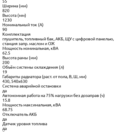
55
Ширина (мм)
820
Высота (мм)
1230
Номинальный ток (А)
90
Комплектация
глушитель, топливный бак, АКБ, ЩУ с цифровой панелью,
станция запр. маслом и ОЖ
Мощность номинальная, кВА
62.5
Высота рамы (мм)
200
Объём системы охлаждения (л)
19
Габариты радиатора (раст. от пола, В, Ш, мм)
430, 540х630
Система аварийной остановки
да
Автономная работа на 75% нагрузки без дозаправ (ч)
15.8
Мощность максимальная, кВА
68.75
Отключатель АКБ
да
Датчик уровня топлива
да