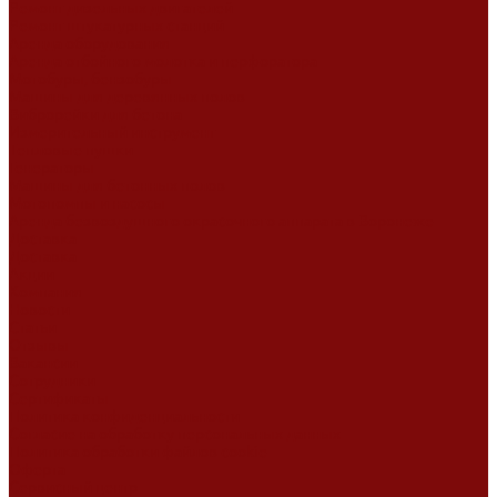
Ремонт дизельных двигателей
Ремонт штукатурных станций
Аренда оборудования
Аренда отбойного молотка и перфоратора
Мотобуры, бензобуры
Машины для деревянных полов
Виброрейки для бетона
Измерительный инструмент
Тепловые пушки
Генераторы
Машины для бетонных полов
Мотопомпы и насосы
Аренда безвоздушного окрасочного аппарата в Воронеже
Доставка
Доставка
Акции
Компания
Новости
Статьи
Отзывы
Вакансии
Сотрудники
Сертификаты
Политика конфиденциальности
Согласие на обработку персональных данных
Политика обработки файлов cookie
Оферта
Сервисный центр