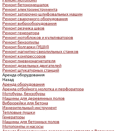
Ремонт мотопомп
Ремонт бетономешалок
Ремонт электроинструмента
Ремонт затирочно-шлифовальных машин
Ремонт сварочного оборудования
Ремонт виброоборудования
Ремонт резчика швов
Ремонт генератора
Ремонт мотоблоков и культиваторов
Ремонт бензопилы
Ремонт болгарки (УШМ)
Ремонт магнитно-сверлильных станков
Ремонт компрессоров
Ремонт пневмонагнетателя
Ремонт дизельных двигателей
Ремонт штукатурных станций
Аренда оборудования
Назад
Аренда оборудования
Аренда отбойного молотка и перфоратора
Мотобуры, бензобуры
Машины для деревянных полов
Виброрейки для бетона
Измерительный инструмент
Тепловые пушки
Генераторы
Машины для бетонных полов
Мотопомпы и насосы