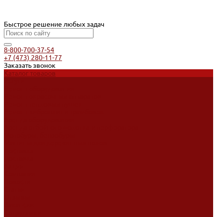
Быстрое решение любых задач
8-800-700-37-54
+7 (473) 280-11-77
Заказать звонок
Каталог товаров
Услуги
Ремонт оборудования
Ремонт окрасочных аппаратов
Ремонт тепловых пушек
Ремонт виброплит и трамбовок
Аренда оборудования
Аренда отбойного молотка и перфоратора
Мотобуры, бензобуры
Машины для деревянных полов
Доставка
Доставка
Акции
Компания
Новости
Статьи
Отзывы
Вакансии
Сотрудники