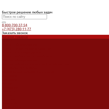
Быстрое решение любых задач
8-800-700-37-54
+7 (473) 280-11-77
Заказать звонок
Каталог товаров
Услуги
Ремонт оборудования
Ремонт окрасочных аппаратов
Ремонт тепловых пушек
Ремонт виброплит и трамбовок
Аренда оборудования
Аренда отбойного молотка и перфоратора
Мотобуры, бензобуры
Машины для деревянных полов
Доставка
Доставка
Акции
Компания
Новости
Статьи
Отзывы
Вакансии
Сотрудники