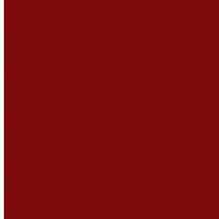
Сертификаты
Политика конфиденциальности
Согласие на обработку персональных данных
Политика обработки файлов cookie
Оферта
Сервисный центр
Контакты
...
Каталог товаров
Услуги
Ремонт оборудования
Ремонт окрасочных аппаратов
Ремонт тепловых пушек
Ремонт виброплит и трамбовок
Ремонт мотопомп
Ремонт бетономешалок
Ремонт электроинструмента
Ремонт затирочно-шлифовальных машин
Ремонт сварочного оборудования
Ремонт виброоборудования
Ремонт резчика швов
Ремонт генератора
Ремонт мотоблоков и культиваторов
Ремонт бензопилы
Ремонт болгарки (УШМ)
Ремонт магнитно-сверлильных станков
Ремонт компрессоров
Ремонт пневмонагнетателя