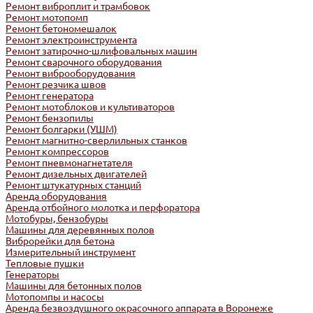
Ремонт виброплит и трамбовок
Ремонт мотопомп
Ремонт бетономешалок
Ремонт электроинструмента
Ремонт затирочно-шлифовальных машин
Ремонт сварочного оборудования
Ремонт виброоборудования
Ремонт резчика швов
Ремонт генератора
Ремонт мотоблоков и культиваторов
Ремонт бензопилы
Ремонт болгарки (УШМ)
Ремонт магнитно-сверлильных станков
Ремонт компрессоров
Ремонт пневмонагнетателя
Ремонт дизельных двигателей
Ремонт штукатурных станций
Аренда оборудования
Аренда отбойного молотка и перфоратора
Мотобуры, бензобуры
Машины для деревянных полов
Виброрейки для бетона
Измерительный инструмент
Тепловые пушки
Генераторы
Машины для бетонных полов
Мотопомпы и насосы
Аренда безвоздушного окрасочного аппарата в Воронеже