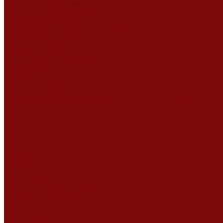
Ремонт дизельных двигателей
Ремонт штукатурных станций
Аренда оборудования
Аренда отбойного молотка и перфоратора
Мотобуры, бензобуры
Машины для деревянных полов
Виброрейки для бетона
Измерительный инструмент
Тепловые пушки
Генераторы
Машины для бетонных полов
Мотопомпы и насосы
Аренда безвоздушного окрасочного аппарата в Воронеже
Доставка
Доставка
Акции
Компания
Новости
Статьи
Отзывы
Вакансии
Сотрудники
Сертификаты
Политика конфиденциальности
Согласие на обработку персональных данных
Политика обработки файлов cookie
Оферта
Сервисный центр