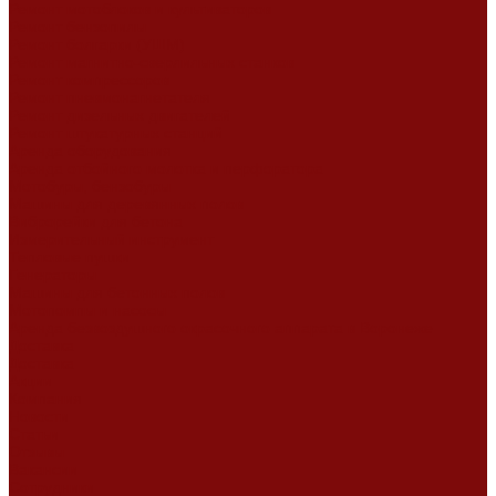
Ремонт мотоблоков и культиваторов
Ремонт бензопилы
Ремонт болгарки (УШМ)
Ремонт магнитно-сверлильных станков
Ремонт компрессоров
Ремонт пневмонагнетателя
Ремонт дизельных двигателей
Ремонт штукатурных станций
Аренда оборудования
Аренда отбойного молотка и перфоратора
Мотобуры, бензобуры
Машины для деревянных полов
Виброрейки для бетона
Измерительный инструмент
Тепловые пушки
Генераторы
Машины для бетонных полов
Мотопомпы и насосы
Аренда безвоздушного окрасочного аппарата в Воронеже
Доставка
Доставка
Акции
Компания
Новости
Статьи
Отзывы
Вакансии
Сотрудники