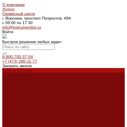
О компании
Услуги
Сервисный центр
г. Воронеж, проспект Патриотов, 49А
с 09:00 по 17:30
info@instrumenttut.ru
Войти
Быстрое решение любых задач
8-800-700-37-54
+7 (473) 280-11-77
Заказать звонок
Каталог товаров
Услуги
Ремонт оборудования
Ремонт окрасочных аппаратов
Ремонт тепловых пушек
Ремонт виброплит и трамбовок
Аренда оборудования
Аренда отбойного молотка и перфоратора
Мотобуры, бензобуры
Машины для деревянных полов
Доставка
Доставка
Акции