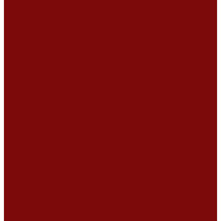
Компания
Новости
Статьи
Отзывы
Вакансии
Сотрудники
Сертификаты
Политика конфиденциальности
Согласие на обработку персональных данных
Политика обработки файлов cookie
Оферта
Сервисный центр
Контакты
...
Каталог товаров
Услуги
Ремонт оборудования
Ремонт окрасочных аппаратов
Ремонт тепловых пушек
Ремонт виброплит и трамбовок
Ремонт мотопомп
Ремонт бетономешалок
Ремонт электроинструмента
Ремонт затирочно-шлифовальных машин
Ремонт сварочного оборудования
Ремонт виброоборудования
Ремонт резчика швов
Ремонт генератора