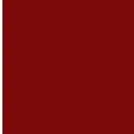
Сертификаты
Политика конфиденциальности
Согласие на обработку персональных данных
Политика обработки файлов cookie
Оферта
Сервисный центр
Контакты
...
Каталог товаров
Услуги
Ремонт оборудования
Ремонт окрасочных аппаратов
Ремонт тепловых пушек
Ремонт виброплит и трамбовок
Ремонт мотопомп
Ремонт бетономешалок
Ремонт электроинструмента
Ремонт затирочно-шлифовальных машин
Ремонт сварочного оборудования
Ремонт виброоборудования
Ремонт резчика швов
Ремонт генератора
Ремонт мотоблоков и культиваторов
Ремонт бензопилы
Ремонт болгарки (УШМ)
Ремонт магнитно-сверлильных станков
Ремонт компрессоров
Ремонт пневмонагнетателя