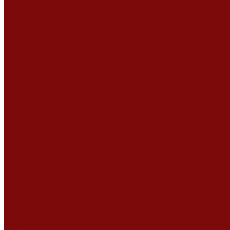
Ремонт дизельных двигателей
Ремонт штукатурных станций
Аренда оборудования
Аренда отбойного молотка и перфоратора
Мотобуры, бензобуры
Машины для деревянных полов
Виброрейки для бетона
Измерительный инструмент
Тепловые пушки
Генераторы
Машины для бетонных полов
Мотопомпы и насосы
Аренда безвоздушного окрасочного аппарата в Воронеже
Доставка
Доставка
Акции
Компания
Новости
Статьи
Отзывы
Вакансии
Сотрудники
Сертификаты
Политика конфиденциальности
Согласие на обработку персональных данных
Политика обработки файлов cookie
Оферта
Сервисный центр