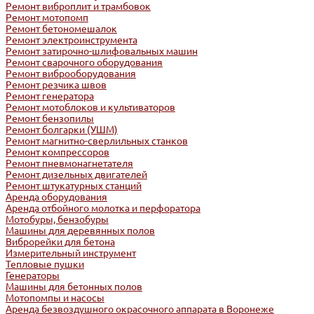
Ремонт виброплит и трамбовок
Ремонт мотопомп
Ремонт бетономешалок
Ремонт электроинструмента
Ремонт затирочно-шлифовальных машин
Ремонт сварочного оборудования
Ремонт виброоборудования
Ремонт резчика швов
Ремонт генератора
Ремонт мотоблоков и культиваторов
Ремонт бензопилы
Ремонт болгарки (УШМ)
Ремонт магнитно-сверлильных станков
Ремонт компрессоров
Ремонт пневмонагнетателя
Ремонт дизельных двигателей
Ремонт штукатурных станций
Аренда оборудования
Аренда отбойного молотка и перфоратора
Мотобуры, бензобуры
Машины для деревянных полов
Виброрейки для бетона
Измерительный инструмент
Тепловые пушки
Генераторы
Машины для бетонных полов
Мотопомпы и насосы
Аренда безвоздушного окрасочного аппарата в Воронеже