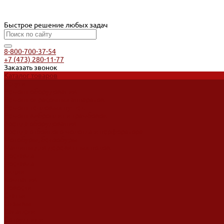
Быстрое решение любых задач
8-800-700-37-54
+7 (473) 280-11-77
Заказать звонок
Каталог товаров
Услуги
Ремонт оборудования
Ремонт окрасочных аппаратов
Ремонт тепловых пушек
Ремонт виброплит и трамбовок
Аренда оборудования
Аренда отбойного молотка и перфоратора
Мотобуры, бензобуры
Машины для деревянных полов
Доставка
Доставка
Акции
Компания
Новости
Статьи
Отзывы
Вакансии
Сотрудники