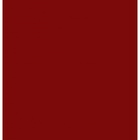
Ремонт дизельных двигателей
Ремонт штукатурных станций
Аренда оборудования
Аренда отбойного молотка и перфоратора
Мотобуры, бензобуры
Машины для деревянных полов
Виброрейки для бетона
Измерительный инструмент
Тепловые пушки
Генераторы
Машины для бетонных полов
Мотопомпы и насосы
Аренда безвоздушного окрасочного аппарата в Воронеже
Доставка
Доставка
Акции
Компания
Новости
Статьи
Отзывы
Вакансии
Сотрудники
Сертификаты
Политика конфиденциальности
Согласие на обработку персональных данных
Политика обработки файлов cookie
Оферта
Сервисный центр