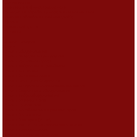
Сертификаты
Политика конфиденциальности
Согласие на обработку персональных данных
Политика обработки файлов cookie
Оферта
Сервисный центр
Контакты
...
Каталог товаров
Услуги
Ремонт оборудования
Ремонт окрасочных аппаратов
Ремонт тепловых пушек
Ремонт виброплит и трамбовок
Ремонт мотопомп
Ремонт бетономешалок
Ремонт электроинструмента
Ремонт затирочно-шлифовальных машин
Ремонт сварочного оборудования
Ремонт виброоборудования
Ремонт резчика швов
Ремонт генератора
Ремонт мотоблоков и культиваторов
Ремонт бензопилы
Ремонт болгарки (УШМ)
Ремонт магнитно-сверлильных станков
Ремонт компрессоров
Ремонт пневмонагнетателя