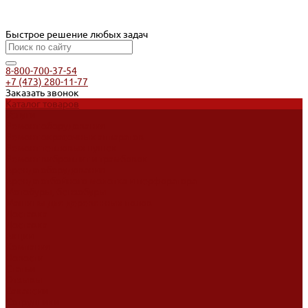
Быстрое решение любых задач
8-800-700-37-54
+7 (473) 280-11-77
Заказать звонок
Каталог товаров
Услуги
Ремонт оборудования
Ремонт окрасочных аппаратов
Ремонт тепловых пушек
Ремонт виброплит и трамбовок
Аренда оборудования
Аренда отбойного молотка и перфоратора
Мотобуры, бензобуры
Машины для деревянных полов
Доставка
Доставка
Акции
Компания
Новости
Статьи
Отзывы
Вакансии
Сотрудники