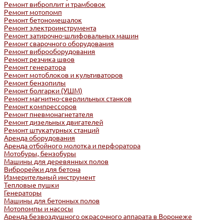
Ремонт виброплит и трамбовок
Ремонт мотопомп
Ремонт бетономешалок
Ремонт электроинструмента
Ремонт затирочно-шлифовальных машин
Ремонт сварочного оборудования
Ремонт виброоборудования
Ремонт резчика швов
Ремонт генератора
Ремонт мотоблоков и культиваторов
Ремонт бензопилы
Ремонт болгарки (УШМ)
Ремонт магнитно-сверлильных станков
Ремонт компрессоров
Ремонт пневмонагнетателя
Ремонт дизельных двигателей
Ремонт штукатурных станций
Аренда оборудования
Аренда отбойного молотка и перфоратора
Мотобуры, бензобуры
Машины для деревянных полов
Виброрейки для бетона
Измерительный инструмент
Тепловые пушки
Генераторы
Машины для бетонных полов
Мотопомпы и насосы
Аренда безвоздушного окрасочного аппарата в Воронеже