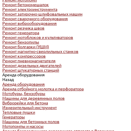
Ремонт мотопомп
Ремонт бетономешалок
Ремонт электроинструмента
Ремонт затирочно-шлифовальных машин
Ремонт сварочного оборудования
Ремонт виброоборудования
Ремонт резчика швов
Ремонт генератора
Ремонт мотоблоков и культиваторов
Ремонт бензопилы
Ремонт болгарки (УШМ)
Ремонт магнитно-сверлильных станков
Ремонт компрессоров
Ремонт пневмонагнетателя
Ремонт дизельных двигателей
Ремонт штукатурных станций
Аренда оборудования
Назад
Аренда оборудования
Аренда отбойного молотка и перфоратора
Мотобуры, бензобуры
Машины для деревянных полов
Виброрейки для бетона
Измерительный инструмент
Тепловые пушки
Генераторы
Машины для бетонных полов
Мотопомпы и насосы