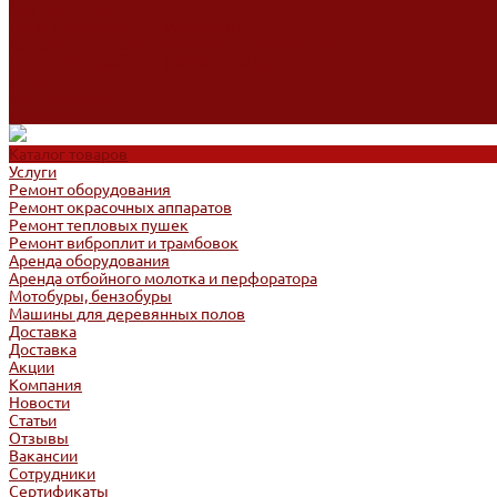
Сертификаты
Политика конфиденциальности
Согласие на обработку персональных данных
Политика обработки файлов cookie
Оферта
Сервисный центр
Контакты
Каталог товаров
Услуги
Ремонт оборудования
Ремонт окрасочных аппаратов
Ремонт тепловых пушек
Ремонт виброплит и трамбовок
Аренда оборудования
Аренда отбойного молотка и перфоратора
Мотобуры, бензобуры
Машины для деревянных полов
Доставка
Доставка
Акции
Компания
Новости
Статьи
Отзывы
Вакансии
Сотрудники
Сертификаты