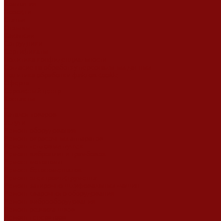
Компания
Новости
Статьи
Отзывы
Вакансии
Сотрудники
Сертификаты
Политика конфиденциальности
Согласие на обработку персональных данных
Политика обработки файлов cookie
Оферта
Сервисный центр
Контакты
...
Каталог товаров
Услуги
Ремонт оборудования
Ремонт окрасочных аппаратов
Ремонт тепловых пушек
Ремонт виброплит и трамбовок
Ремонт мотопомп
Ремонт бетономешалок
Ремонт электроинструмента
Ремонт затирочно-шлифовальных машин
Ремонт сварочного оборудования
Ремонт виброоборудования
Ремонт резчика швов
Ремонт генератора