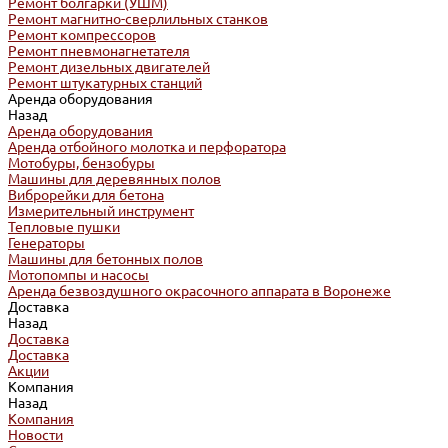
Ремонт болгарки (УШМ)
Ремонт магнитно-сверлильных станков
Ремонт компрессоров
Ремонт пневмонагнетателя
Ремонт дизельных двигателей
Ремонт штукатурных станций
Аренда оборудования
Назад
Аренда оборудования
Аренда отбойного молотка и перфоратора
Мотобуры, бензобуры
Машины для деревянных полов
Виброрейки для бетона
Измерительный инструмент
Тепловые пушки
Генераторы
Машины для бетонных полов
Мотопомпы и насосы
Аренда безвоздушного окрасочного аппарата в Воронеже
Доставка
Назад
Доставка
Доставка
Акции
Компания
Назад
Компания
Новости