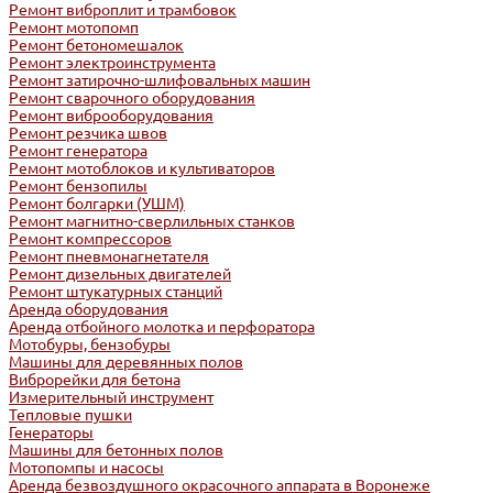
Ремонт виброплит и трамбовок
Ремонт мотопомп
Ремонт бетономешалок
Ремонт электроинструмента
Ремонт затирочно-шлифовальных машин
Ремонт сварочного оборудования
Ремонт виброоборудования
Ремонт резчика швов
Ремонт генератора
Ремонт мотоблоков и культиваторов
Ремонт бензопилы
Ремонт болгарки (УШМ)
Ремонт магнитно-сверлильных станков
Ремонт компрессоров
Ремонт пневмонагнетателя
Ремонт дизельных двигателей
Ремонт штукатурных станций
Аренда оборудования
Аренда отбойного молотка и перфоратора
Мотобуры, бензобуры
Машины для деревянных полов
Виброрейки для бетона
Измерительный инструмент
Тепловые пушки
Генераторы
Машины для бетонных полов
Мотопомпы и насосы
Аренда безвоздушного окрасочного аппарата в Воронеже