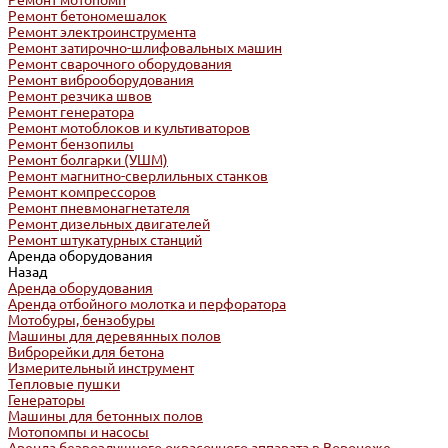
Ремонт мотопомп
Ремонт бетономешалок
Ремонт электроинструмента
Ремонт затирочно-шлифовальных машин
Ремонт сварочного оборудования
Ремонт виброоборудования
Ремонт резчика швов
Ремонт генератора
Ремонт мотоблоков и культиваторов
Ремонт бензопилы
Ремонт болгарки (УШМ)
Ремонт магнитно-сверлильных станков
Ремонт компрессоров
Ремонт пневмонагнетателя
Ремонт дизельных двигателей
Ремонт штукатурных станций
Аренда оборудования
Назад
Аренда оборудования
Аренда отбойного молотка и перфоратора
Мотобуры, бензобуры
Машины для деревянных полов
Виброрейки для бетона
Измерительный инструмент
Тепловые пушки
Генераторы
Машины для бетонных полов
Мотопомпы и насосы