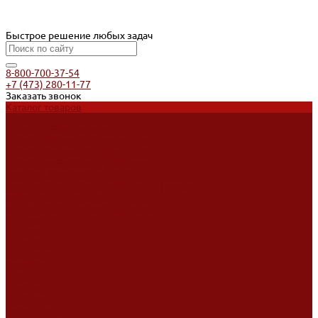
Быстрое решение любых задач
8-800-700-37-54
+7 (473) 280-11-77
Заказать звонок
Каталог товаров
Услуги
Ремонт оборудования
Ремонт окрасочных аппаратов
Ремонт тепловых пушек
Ремонт виброплит и трамбовок
Аренда оборудования
Аренда отбойного молотка и перфоратора
Мотобуры, бензобуры
Машины для деревянных полов
Доставка
Доставка
Акции
Компания
Новости
Статьи
Отзывы
Вакансии
Сотрудники