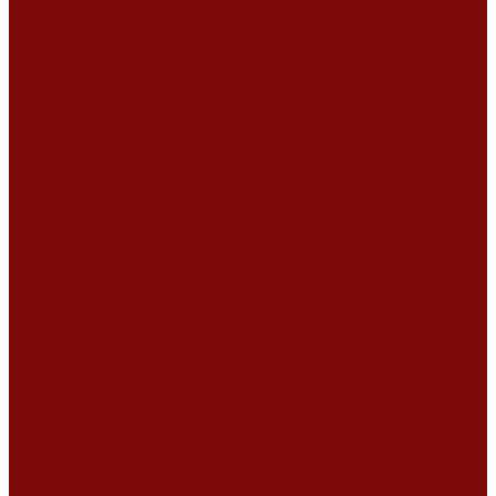
Ремонт дизельных двигателей
Ремонт штукатурных станций
Аренда оборудования
Аренда отбойного молотка и перфоратора
Мотобуры, бензобуры
Машины для деревянных полов
Виброрейки для бетона
Измерительный инструмент
Тепловые пушки
Генераторы
Машины для бетонных полов
Мотопомпы и насосы
Аренда безвоздушного окрасочного аппарата в Воронеже
Доставка
Доставка
Акции
Компания
Новости
Статьи
Отзывы
Вакансии
Сотрудники
Сертификаты
Политика конфиденциальности
Согласие на обработку персональных данных
Политика обработки файлов cookie
Оферта
Сервисный центр