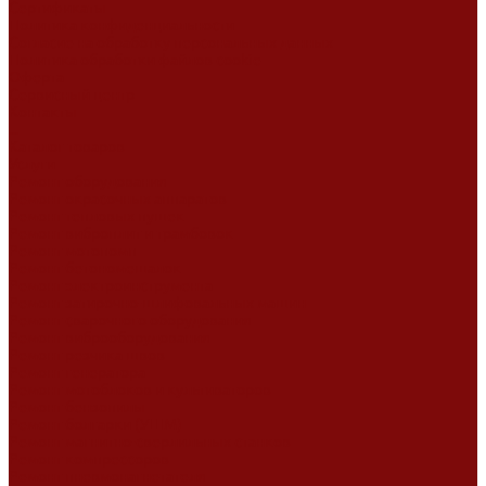
Сертификаты
Политика конфиденциальности
Согласие на обработку персональных данных
Политика обработки файлов cookie
Оферта
Сервисный центр
Контакты
...
Каталог товаров
Услуги
Ремонт оборудования
Ремонт окрасочных аппаратов
Ремонт тепловых пушек
Ремонт виброплит и трамбовок
Ремонт мотопомп
Ремонт бетономешалок
Ремонт электроинструмента
Ремонт затирочно-шлифовальных машин
Ремонт сварочного оборудования
Ремонт виброоборудования
Ремонт резчика швов
Ремонт генератора
Ремонт мотоблоков и культиваторов
Ремонт бензопилы
Ремонт болгарки (УШМ)
Ремонт магнитно-сверлильных станков
Ремонт компрессоров
Ремонт пневмонагнетателя