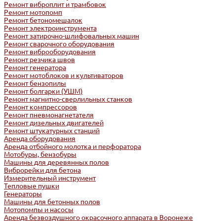
Ремонт виброплит и трамбовок
Ремонт мотопомп
Ремонт бетономешалок
Ремонт электроинструмента
Ремонт затирочно-шлифовальных машин
Ремонт сварочного оборудования
Ремонт виброоборудования
Ремонт резчика швов
Ремонт генератора
Ремонт мотоблоков и культиваторов
Ремонт бензопилы
Ремонт болгарки (УШМ)
Ремонт магнитно-сверлильных станков
Ремонт компрессоров
Ремонт пневмонагнетателя
Ремонт дизельных двигателей
Ремонт штукатурных станций
Аренда оборудования
Аренда отбойного молотка и перфоратора
Мотобуры, бензобуры
Машины для деревянных полов
Виброрейки для бетона
Измерительный инструмент
Тепловые пушки
Генераторы
Машины для бетонных полов
Мотопомпы и насосы
Аренда безвоздушного окрасочного аппарата в Воронеже