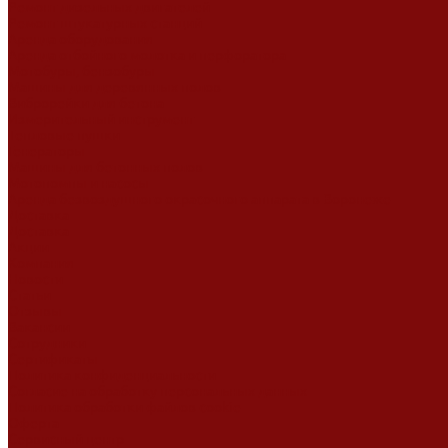
Ремонт дизельных двигателей
Ремонт штукатурных станций
Аренда оборудования
Аренда отбойного молотка и перфоратора
Мотобуры, бензобуры
Машины для деревянных полов
Виброрейки для бетона
Измерительный инструмент
Тепловые пушки
Генераторы
Машины для бетонных полов
Мотопомпы и насосы
Аренда безвоздушного окрасочного аппарата в Воронеже
Доставка
Доставка
Акции
Компания
Новости
Статьи
Отзывы
Вакансии
Сотрудники
Сертификаты
Политика конфиденциальности
Согласие на обработку персональных данных
Политика обработки файлов cookie
Оферта
Сервисный центр