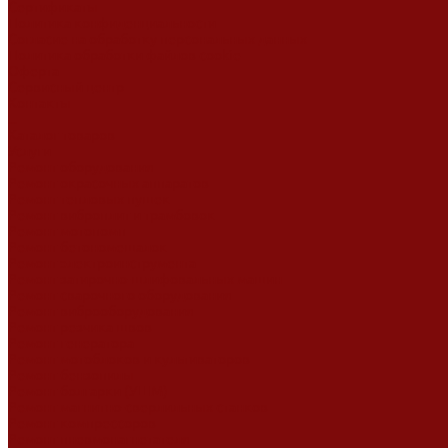
Сертификаты
Политика конфиденциальности
Согласие на обработку персональных данных
Политика обработки файлов cookie
Оферта
Сервисный центр
Контакты
...
Каталог товаров
Услуги
Ремонт оборудования
Ремонт окрасочных аппаратов
Ремонт тепловых пушек
Ремонт виброплит и трамбовок
Ремонт мотопомп
Ремонт бетономешалок
Ремонт электроинструмента
Ремонт затирочно-шлифовальных машин
Ремонт сварочного оборудования
Ремонт виброоборудования
Ремонт резчика швов
Ремонт генератора
Ремонт мотоблоков и культиваторов
Ремонт бензопилы
Ремонт болгарки (УШМ)
Ремонт магнитно-сверлильных станков
Ремонт компрессоров
Ремонт пневмонагнетателя