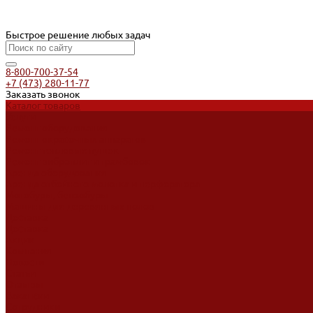
Быстрое решение любых задач
8-800-700-37-54
+7 (473) 280-11-77
Заказать звонок
Каталог товаров
Услуги
Ремонт оборудования
Ремонт окрасочных аппаратов
Ремонт тепловых пушек
Ремонт виброплит и трамбовок
Аренда оборудования
Аренда отбойного молотка и перфоратора
Мотобуры, бензобуры
Машины для деревянных полов
Доставка
Доставка
Акции
Компания
Новости
Статьи
Отзывы
Вакансии
Сотрудники