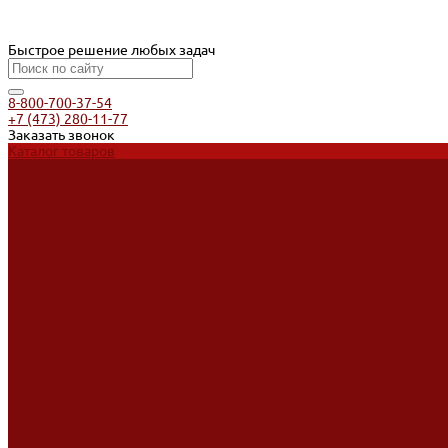
Быстрое решение любых задач
8-800-700-37-54
+7 (473) 280-11-77
Заказать звонок
Каталог товаров
Услуги
Ремонт оборудования
Ремонт окрасочных аппаратов
Ремонт тепловых пушек
Ремонт виброплит и трамбовок
Аренда оборудования
Аренда отбойного молотка и перфоратора
Мотобуры, бензобуры
Машины для деревянных полов
Доставка
Доставка
Акции
Компания
Новости
Статьи
Отзывы
Вакансии
Сотрудники