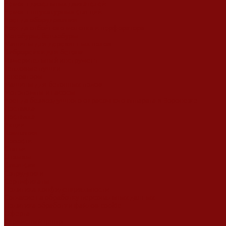
Ремонт дизельных двигателей
Ремонт штукатурных станций
Аренда оборудования
Аренда отбойного молотка и перфоратора
Мотобуры, бензобуры
Машины для деревянных полов
Виброрейки для бетона
Измерительный инструмент
Тепловые пушки
Генераторы
Машины для бетонных полов
Мотопомпы и насосы
Аренда безвоздушного окрасочного аппарата в Воронеже
Доставка
Доставка
Акции
Компания
Новости
Статьи
Отзывы
Вакансии
Сотрудники
Сертификаты
Политика конфиденциальности
Согласие на обработку персональных данных
Политика обработки файлов cookie
Оферта
Сервисный центр