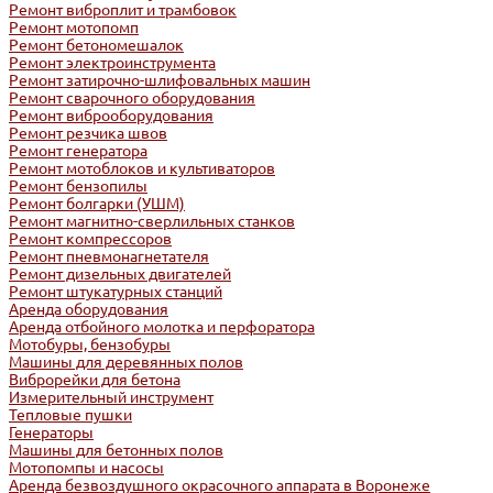
Ремонт виброплит и трамбовок
Ремонт мотопомп
Ремонт бетономешалок
Ремонт электроинструмента
Ремонт затирочно-шлифовальных машин
Ремонт сварочного оборудования
Ремонт виброоборудования
Ремонт резчика швов
Ремонт генератора
Ремонт мотоблоков и культиваторов
Ремонт бензопилы
Ремонт болгарки (УШМ)
Ремонт магнитно-сверлильных станков
Ремонт компрессоров
Ремонт пневмонагнетателя
Ремонт дизельных двигателей
Ремонт штукатурных станций
Аренда оборудования
Аренда отбойного молотка и перфоратора
Мотобуры, бензобуры
Машины для деревянных полов
Виброрейки для бетона
Измерительный инструмент
Тепловые пушки
Генераторы
Машины для бетонных полов
Мотопомпы и насосы
Аренда безвоздушного окрасочного аппарата в Воронеже