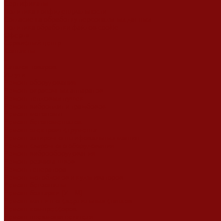
Сертификаты
Политика конфиденциальности
Согласие на обработку персональных данных
Политика обработки файлов cookie
Оферта
Сервисный центр
Контакты
...
Каталог товаров
Услуги
Ремонт оборудования
Ремонт окрасочных аппаратов
Ремонт тепловых пушек
Ремонт виброплит и трамбовок
Ремонт мотопомп
Ремонт бетономешалок
Ремонт электроинструмента
Ремонт затирочно-шлифовальных машин
Ремонт сварочного оборудования
Ремонт виброоборудования
Ремонт резчика швов
Ремонт генератора
Ремонт мотоблоков и культиваторов
Ремонт бензопилы
Ремонт болгарки (УШМ)
Ремонт магнитно-сверлильных станков
Ремонт компрессоров
Ремонт пневмонагнетателя