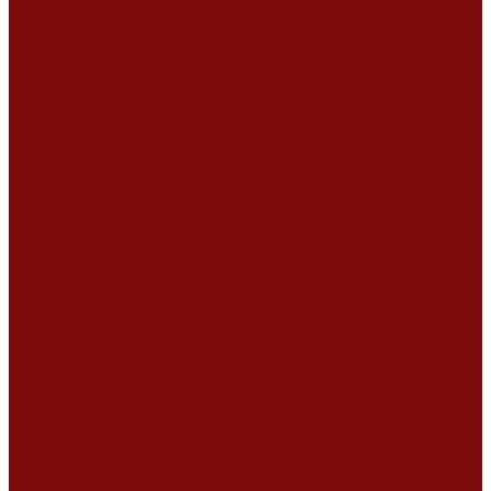
Компания
Новости
Статьи
Отзывы
Вакансии
Сотрудники
Сертификаты
Политика конфиденциальности
Согласие на обработку персональных данных
Политика обработки файлов cookie
Оферта
Сервисный центр
Контакты
...
Каталог товаров
Услуги
Ремонт оборудования
Ремонт окрасочных аппаратов
Ремонт тепловых пушек
Ремонт виброплит и трамбовок
Ремонт мотопомп
Ремонт бетономешалок
Ремонт электроинструмента
Ремонт затирочно-шлифовальных машин
Ремонт сварочного оборудования
Ремонт виброоборудования
Ремонт резчика швов
Ремонт генератора