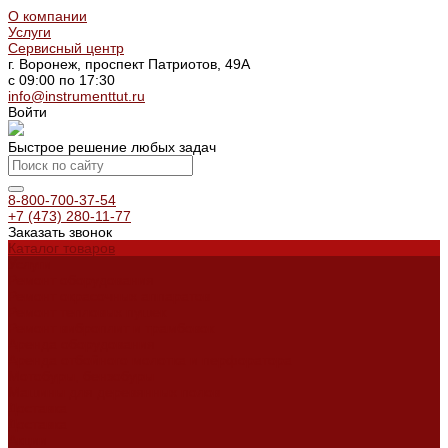
О компании
Услуги
Сервисный центр
г. Воронеж, проспект Патриотов, 49А
с 09:00 по 17:30
info@instrumenttut.ru
Войти
Быстрое решение любых задач
8-800-700-37-54
+7 (473) 280-11-77
Заказать звонок
Каталог товаров
Услуги
Ремонт оборудования
Ремонт окрасочных аппаратов
Ремонт тепловых пушек
Ремонт виброплит и трамбовок
Аренда оборудования
Аренда отбойного молотка и перфоратора
Мотобуры, бензобуры
Машины для деревянных полов
Доставка
Доставка
Акции