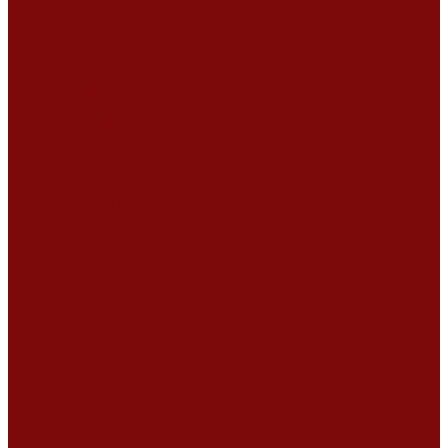
Ремонт мотоблоков и культиваторов
Ремонт бензопилы
Ремонт болгарки (УШМ)
Ремонт магнитно-сверлильных станков
Ремонт компрессоров
Ремонт пневмонагнетателя
Ремонт дизельных двигателей
Ремонт штукатурных станций
Аренда оборудования
Аренда отбойного молотка и перфоратора
Мотобуры, бензобуры
Машины для деревянных полов
Виброрейки для бетона
Измерительный инструмент
Тепловые пушки
Генераторы
Машины для бетонных полов
Мотопомпы и насосы
Аренда безвоздушного окрасочного аппарата в Воронеже
Доставка
Доставка
Акции
Компания
Новости
Статьи
Отзывы
Вакансии
Сотрудники