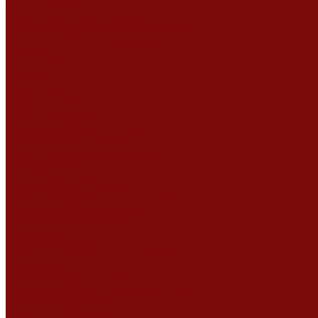
Сертификаты
Политика конфиденциальности
Согласие на обработку персональных данных
Политика обработки файлов cookie
Оферта
Сервисный центр
Контакты
...
Каталог товаров
Услуги
Ремонт оборудования
Ремонт окрасочных аппаратов
Ремонт тепловых пушек
Ремонт виброплит и трамбовок
Ремонт мотопомп
Ремонт бетономешалок
Ремонт электроинструмента
Ремонт затирочно-шлифовальных машин
Ремонт сварочного оборудования
Ремонт виброоборудования
Ремонт резчика швов
Ремонт генератора
Ремонт мотоблоков и культиваторов
Ремонт бензопилы
Ремонт болгарки (УШМ)
Ремонт магнитно-сверлильных станков
Ремонт компрессоров
Ремонт пневмонагнетателя