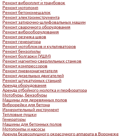
Ремонт виброплит и трамбовок
Ремонт мотопомп
Ремонт бетономешалок
Ремонт электроинструмента
Ремонт затирочно-шлифовальных машин
Ремонт сварочного оборудования
Ремонт виброоборудования
Ремонт резчика швов
Ремонт генератора
Ремонт мотоблоков и культиваторов
Ремонт бензопилы
Ремонт болгарки (УШМ)
Ремонт магнитно-сверлильных станков
Ремонт компрессоров
Ремонт пневмонагнетателя
Ремонт дизельных двигателей
Ремонт штукатурных станций
Аренда оборудования
Аренда отбойного молотка и перфоратора
Мотобуры, бензобуры
Машины для деревянных полов
Виброрейки для бетона
Измерительный инструмент
Тепловые пушки
Генераторы
Машины для бетонных полов
Мотопомпы и насосы
Аренда безвоздушного окрасочного аппарата в Воронеже