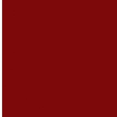
Ремонт дизельных двигателей
Ремонт штукатурных станций
Аренда оборудования
Аренда отбойного молотка и перфоратора
Мотобуры, бензобуры
Машины для деревянных полов
Виброрейки для бетона
Измерительный инструмент
Тепловые пушки
Генераторы
Машины для бетонных полов
Мотопомпы и насосы
Аренда безвоздушного окрасочного аппарата в Воронеже
Доставка
Доставка
Акции
Компания
Новости
Статьи
Отзывы
Вакансии
Сотрудники
Сертификаты
Политика конфиденциальности
Согласие на обработку персональных данных
Политика обработки файлов cookie
Оферта
Сервисный центр