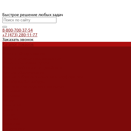
Быстрое решение любых задач
8-800-700-37-54
+7 (473) 280-11-77
Заказать звонок
Каталог товаров
Услуги
Ремонт оборудования
Ремонт окрасочных аппаратов
Ремонт тепловых пушек
Ремонт виброплит и трамбовок
Аренда оборудования
Аренда отбойного молотка и перфоратора
Мотобуры, бензобуры
Машины для деревянных полов
Доставка
Доставка
Акции
Компания
Новости
Статьи
Отзывы
Вакансии
Сотрудники