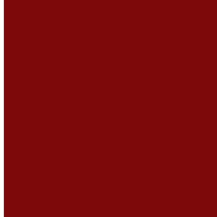
Ремонт дизельных двигателей
Ремонт штукатурных станций
Аренда оборудования
Аренда отбойного молотка и перфоратора
Мотобуры, бензобуры
Машины для деревянных полов
Виброрейки для бетона
Измерительный инструмент
Тепловые пушки
Генераторы
Машины для бетонных полов
Мотопомпы и насосы
Аренда безвоздушного окрасочного аппарата в Воронеже
Доставка
Доставка
Акции
Компания
Новости
Статьи
Отзывы
Вакансии
Сотрудники
Сертификаты
Политика конфиденциальности
Согласие на обработку персональных данных
Политика обработки файлов cookie
Оферта
Сервисный центр