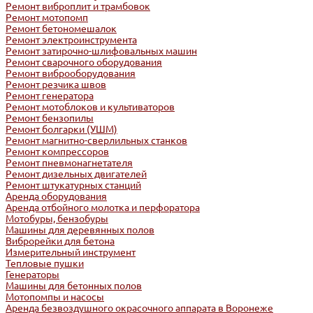
Ремонт виброплит и трамбовок
Ремонт мотопомп
Ремонт бетономешалок
Ремонт электроинструмента
Ремонт затирочно-шлифовальных машин
Ремонт сварочного оборудования
Ремонт виброоборудования
Ремонт резчика швов
Ремонт генератора
Ремонт мотоблоков и культиваторов
Ремонт бензопилы
Ремонт болгарки (УШМ)
Ремонт магнитно-сверлильных станков
Ремонт компрессоров
Ремонт пневмонагнетателя
Ремонт дизельных двигателей
Ремонт штукатурных станций
Аренда оборудования
Аренда отбойного молотка и перфоратора
Мотобуры, бензобуры
Машины для деревянных полов
Виброрейки для бетона
Измерительный инструмент
Тепловые пушки
Генераторы
Машины для бетонных полов
Мотопомпы и насосы
Аренда безвоздушного окрасочного аппарата в Воронеже