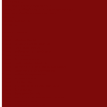
Сертификаты
Политика конфиденциальности
Согласие на обработку персональных данных
Политика обработки файлов cookie
Оферта
Сервисный центр
Контакты
...
Каталог товаров
Услуги
Ремонт оборудования
Ремонт окрасочных аппаратов
Ремонт тепловых пушек
Ремонт виброплит и трамбовок
Ремонт мотопомп
Ремонт бетономешалок
Ремонт электроинструмента
Ремонт затирочно-шлифовальных машин
Ремонт сварочного оборудования
Ремонт виброоборудования
Ремонт резчика швов
Ремонт генератора
Ремонт мотоблоков и культиваторов
Ремонт бензопилы
Ремонт болгарки (УШМ)
Ремонт магнитно-сверлильных станков
Ремонт компрессоров
Ремонт пневмонагнетателя