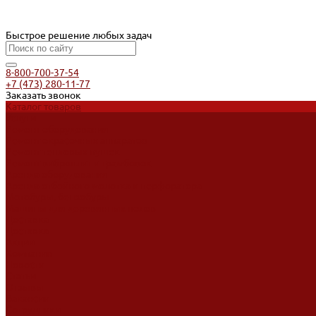
Быстрое решение любых задач
8-800-700-37-54
+7 (473) 280-11-77
Заказать звонок
Каталог товаров
Услуги
Ремонт оборудования
Ремонт окрасочных аппаратов
Ремонт тепловых пушек
Ремонт виброплит и трамбовок
Аренда оборудования
Аренда отбойного молотка и перфоратора
Мотобуры, бензобуры
Машины для деревянных полов
Доставка
Доставка
Акции
Компания
Новости
Статьи
Отзывы
Вакансии
Сотрудники