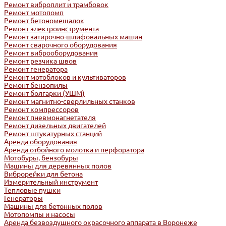
Ремонт виброплит и трамбовок
Ремонт мотопомп
Ремонт бетономешалок
Ремонт электроинструмента
Ремонт затирочно-шлифовальных машин
Ремонт сварочного оборудования
Ремонт виброоборудования
Ремонт резчика швов
Ремонт генератора
Ремонт мотоблоков и культиваторов
Ремонт бензопилы
Ремонт болгарки (УШМ)
Ремонт магнитно-сверлильных станков
Ремонт компрессоров
Ремонт пневмонагнетателя
Ремонт дизельных двигателей
Ремонт штукатурных станций
Аренда оборудования
Аренда отбойного молотка и перфоратора
Мотобуры, бензобуры
Машины для деревянных полов
Виброрейки для бетона
Измерительный инструмент
Тепловые пушки
Генераторы
Машины для бетонных полов
Мотопомпы и насосы
Аренда безвоздушного окрасочного аппарата в Воронеже