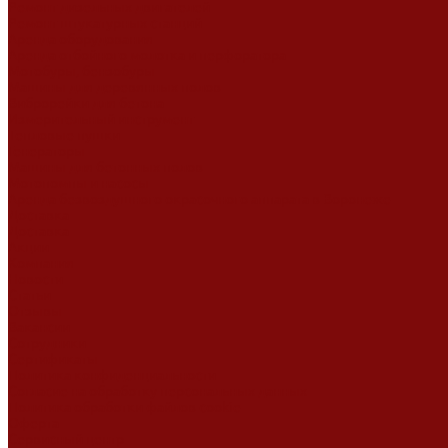
Ремонт дизельных двигателей
Ремонт штукатурных станций
Аренда оборудования
Аренда отбойного молотка и перфоратора
Мотобуры, бензобуры
Машины для деревянных полов
Виброрейки для бетона
Измерительный инструмент
Тепловые пушки
Генераторы
Машины для бетонных полов
Мотопомпы и насосы
Аренда безвоздушного окрасочного аппарата в Воронеже
Доставка
Доставка
Акции
Компания
Новости
Статьи
Отзывы
Вакансии
Сотрудники
Сертификаты
Политика конфиденциальности
Согласие на обработку персональных данных
Политика обработки файлов cookie
Оферта
Сервисный центр