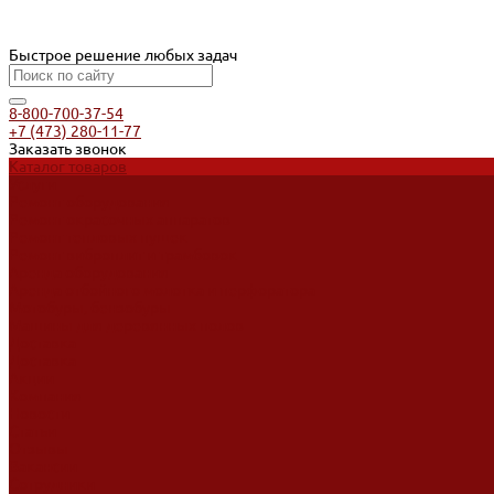
Быстрое решение любых задач
8-800-700-37-54
+7 (473) 280-11-77
Заказать звонок
Каталог товаров
Услуги
Ремонт оборудования
Ремонт окрасочных аппаратов
Ремонт тепловых пушек
Ремонт виброплит и трамбовок
Аренда оборудования
Аренда отбойного молотка и перфоратора
Мотобуры, бензобуры
Машины для деревянных полов
Доставка
Доставка
Акции
Компания
Новости
Статьи
Отзывы
Вакансии
Сотрудники