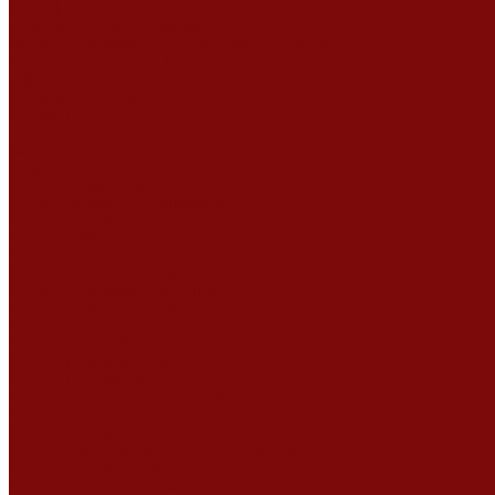
Сертификаты
Политика конфиденциальности
Согласие на обработку персональных данных
Политика обработки файлов cookie
Оферта
Сервисный центр
Контакты
...
Каталог товаров
Услуги
Ремонт оборудования
Ремонт окрасочных аппаратов
Ремонт тепловых пушек
Ремонт виброплит и трамбовок
Ремонт мотопомп
Ремонт бетономешалок
Ремонт электроинструмента
Ремонт затирочно-шлифовальных машин
Ремонт сварочного оборудования
Ремонт виброоборудования
Ремонт резчика швов
Ремонт генератора
Ремонт мотоблоков и культиваторов
Ремонт бензопилы
Ремонт болгарки (УШМ)
Ремонт магнитно-сверлильных станков
Ремонт компрессоров
Ремонт пневмонагнетателя