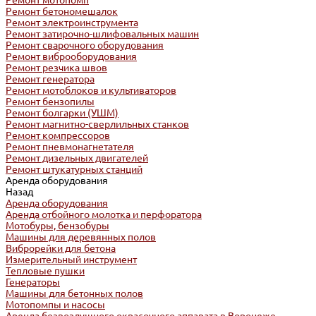
Ремонт мотопомп
Ремонт бетономешалок
Ремонт электроинструмента
Ремонт затирочно-шлифовальных машин
Ремонт сварочного оборудования
Ремонт виброоборудования
Ремонт резчика швов
Ремонт генератора
Ремонт мотоблоков и культиваторов
Ремонт бензопилы
Ремонт болгарки (УШМ)
Ремонт магнитно-сверлильных станков
Ремонт компрессоров
Ремонт пневмонагнетателя
Ремонт дизельных двигателей
Ремонт штукатурных станций
Аренда оборудования
Назад
Аренда оборудования
Аренда отбойного молотка и перфоратора
Мотобуры, бензобуры
Машины для деревянных полов
Виброрейки для бетона
Измерительный инструмент
Тепловые пушки
Генераторы
Машины для бетонных полов
Мотопомпы и насосы