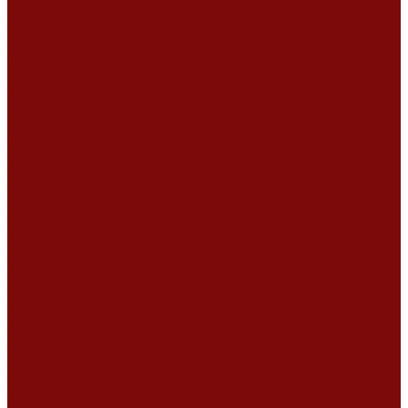
Сертификаты
Политика конфиденциальности
Согласие на обработку персональных данных
Политика обработки файлов cookie
Оферта
Сервисный центр
Контакты
...
Каталог товаров
Услуги
Ремонт оборудования
Ремонт окрасочных аппаратов
Ремонт тепловых пушек
Ремонт виброплит и трамбовок
Ремонт мотопомп
Ремонт бетономешалок
Ремонт электроинструмента
Ремонт затирочно-шлифовальных машин
Ремонт сварочного оборудования
Ремонт виброоборудования
Ремонт резчика швов
Ремонт генератора
Ремонт мотоблоков и культиваторов
Ремонт бензопилы
Ремонт болгарки (УШМ)
Ремонт магнитно-сверлильных станков
Ремонт компрессоров
Ремонт пневмонагнетателя