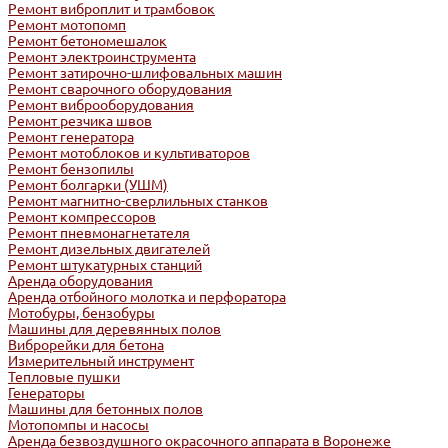
Ремонт виброплит и трамбовок
Ремонт мотопомп
Ремонт бетономешалок
Ремонт электроинструмента
Ремонт затирочно-шлифовальных машин
Ремонт сварочного оборудования
Ремонт виброоборудования
Ремонт резчика швов
Ремонт генератора
Ремонт мотоблоков и культиваторов
Ремонт бензопилы
Ремонт болгарки (УШМ)
Ремонт магнитно-сверлильных станков
Ремонт компрессоров
Ремонт пневмонагнетателя
Ремонт дизельных двигателей
Ремонт штукатурных станций
Аренда оборудования
Аренда отбойного молотка и перфоратора
Мотобуры, бензобуры
Машины для деревянных полов
Виброрейки для бетона
Измерительный инструмент
Тепловые пушки
Генераторы
Машины для бетонных полов
Мотопомпы и насосы
Аренда безвоздушного окрасочного аппарата в Воронеже