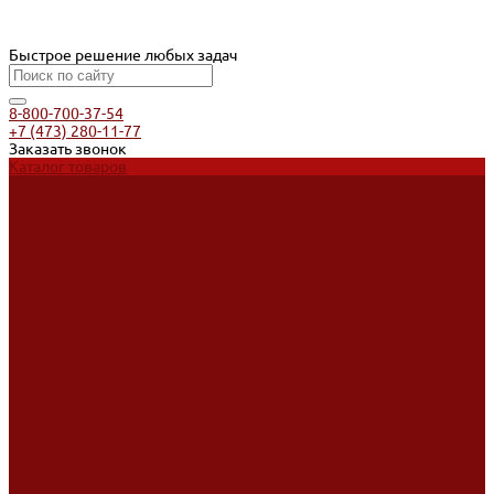
Быстрое решение любых задач
8-800-700-37-54
+7 (473) 280-11-77
Заказать звонок
Каталог товаров
Услуги
Ремонт оборудования
Ремонт окрасочных аппаратов
Ремонт тепловых пушек
Ремонт виброплит и трамбовок
Аренда оборудования
Аренда отбойного молотка и перфоратора
Мотобуры, бензобуры
Машины для деревянных полов
Доставка
Доставка
Акции
Компания
Новости
Статьи
Отзывы
Вакансии
Сотрудники