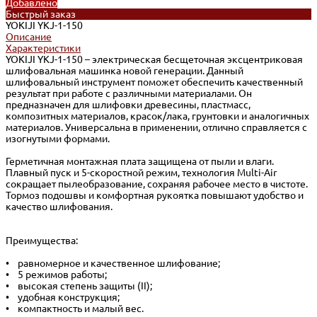
Добавлено
Быстрый заказ
YOKIJI YKJ-1-150
Описание
Характеристики
YOKIJI YKJ-1-150 – электрическая бесщеточная эксцентриковая
шлифовальная машинка новой генерации. Данный
шлифовальный инструмент поможет обеспечить качественный
результат при работе с различными материалами. Он
предназначен для шлифовки древесины, пластмасс,
композитных материалов, красок/лака, грунтовки и аналогичных
материалов. Универсальна в применении, отлично справляется с
изогнутыми формами.
Герметичная монтажная плата защищена от пыли и влаги.
Плавный пуск и 5-скоростной режим, технология Multi-Air
сокращает пылеобразование, сохраняя рабочее место в чистоте.
Тормоз подошвы и комфортная рукоятка повышают удобство и
качество шлифования.
Преимущества:
• равномерное и качественное шлифование;
• 5 режимов работы;
• высокая степень защиты (II);
• удобная конструкция;
• компактность и малый вес.