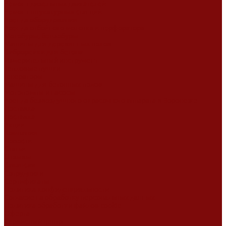
Ремонт дизельных двигателей
Ремонт штукатурных станций
Аренда оборудования
Аренда отбойного молотка и перфоратора
Мотобуры, бензобуры
Машины для деревянных полов
Виброрейки для бетона
Измерительный инструмент
Тепловые пушки
Генераторы
Машины для бетонных полов
Мотопомпы и насосы
Аренда безвоздушного окрасочного аппарата в Воронеже
Доставка
Доставка
Акции
Компания
Новости
Статьи
Отзывы
Вакансии
Сотрудники
Сертификаты
Политика конфиденциальности
Согласие на обработку персональных данных
Политика обработки файлов cookie
Оферта
Сервисный центр