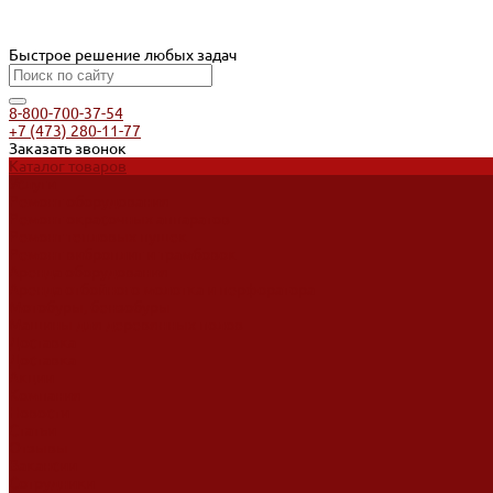
Быстрое решение любых задач
8-800-700-37-54
+7 (473) 280-11-77
Заказать звонок
Каталог товаров
Услуги
Ремонт оборудования
Ремонт окрасочных аппаратов
Ремонт тепловых пушек
Ремонт виброплит и трамбовок
Аренда оборудования
Аренда отбойного молотка и перфоратора
Мотобуры, бензобуры
Машины для деревянных полов
Доставка
Доставка
Акции
Компания
Новости
Статьи
Отзывы
Вакансии
Сотрудники