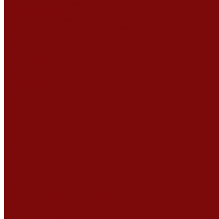
Ремонт дизельных двигателей
Ремонт штукатурных станций
Аренда оборудования
Аренда отбойного молотка и перфоратора
Мотобуры, бензобуры
Машины для деревянных полов
Виброрейки для бетона
Измерительный инструмент
Тепловые пушки
Генераторы
Машины для бетонных полов
Мотопомпы и насосы
Аренда безвоздушного окрасочного аппарата в Воронеже
Доставка
Доставка
Акции
Компания
Новости
Статьи
Отзывы
Вакансии
Сотрудники
Сертификаты
Политика конфиденциальности
Согласие на обработку персональных данных
Политика обработки файлов cookie
Оферта
Сервисный центр