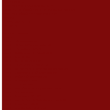
Сертификаты
Политика конфиденциальности
Согласие на обработку персональных данных
Политика обработки файлов cookie
Оферта
Сервисный центр
Контакты
...
Каталог товаров
Услуги
Ремонт оборудования
Ремонт окрасочных аппаратов
Ремонт тепловых пушек
Ремонт виброплит и трамбовок
Ремонт мотопомп
Ремонт бетономешалок
Ремонт электроинструмента
Ремонт затирочно-шлифовальных машин
Ремонт сварочного оборудования
Ремонт виброоборудования
Ремонт резчика швов
Ремонт генератора
Ремонт мотоблоков и культиваторов
Ремонт бензопилы
Ремонт болгарки (УШМ)
Ремонт магнитно-сверлильных станков
Ремонт компрессоров
Ремонт пневмонагнетателя