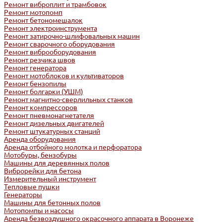
Ремонт виброплит и трамбовок
Ремонт мотопомп
Ремонт бетономешалок
Ремонт электроинструмента
Ремонт затирочно-шлифовальных машин
Ремонт сварочного оборудования
Ремонт виброоборудования
Ремонт резчика швов
Ремонт генератора
Ремонт мотоблоков и культиваторов
Ремонт бензопилы
Ремонт болгарки (УШМ)
Ремонт магнитно-сверлильных станков
Ремонт компрессоров
Ремонт пневмонагнетателя
Ремонт дизельных двигателей
Ремонт штукатурных станций
Аренда оборудования
Аренда отбойного молотка и перфоратора
Мотобуры, бензобуры
Машины для деревянных полов
Виброрейки для бетона
Измерительный инструмент
Тепловые пушки
Генераторы
Машины для бетонных полов
Мотопомпы и насосы
Аренда безвоздушного окрасочного аппарата в Воронеже