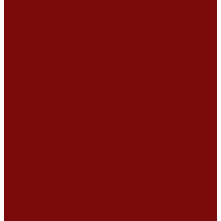
Ремонт дизельных двигателей
Ремонт штукатурных станций
Аренда оборудования
Аренда отбойного молотка и перфоратора
Мотобуры, бензобуры
Машины для деревянных полов
Виброрейки для бетона
Измерительный инструмент
Тепловые пушки
Генераторы
Машины для бетонных полов
Мотопомпы и насосы
Аренда безвоздушного окрасочного аппарата в Воронеже
Доставка
Доставка
Акции
Компания
Новости
Статьи
Отзывы
Вакансии
Сотрудники
Сертификаты
Политика конфиденциальности
Согласие на обработку персональных данных
Политика обработки файлов cookie
Оферта
Сервисный центр