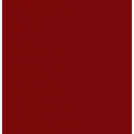
Сертификаты
Политика конфиденциальности
Согласие на обработку персональных данных
Политика обработки файлов cookie
Оферта
Сервисный центр
Контакты
...
Каталог товаров
Услуги
Ремонт оборудования
Ремонт окрасочных аппаратов
Ремонт тепловых пушек
Ремонт виброплит и трамбовок
Ремонт мотопомп
Ремонт бетономешалок
Ремонт электроинструмента
Ремонт затирочно-шлифовальных машин
Ремонт сварочного оборудования
Ремонт виброоборудования
Ремонт резчика швов
Ремонт генератора
Ремонт мотоблоков и культиваторов
Ремонт бензопилы
Ремонт болгарки (УШМ)
Ремонт магнитно-сверлильных станков
Ремонт компрессоров
Ремонт пневмонагнетателя