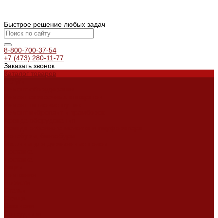
Быстрое решение любых задач
8-800-700-37-54
+7 (473) 280-11-77
Заказать звонок
Каталог товаров
Услуги
Ремонт оборудования
Ремонт окрасочных аппаратов
Ремонт тепловых пушек
Ремонт виброплит и трамбовок
Аренда оборудования
Аренда отбойного молотка и перфоратора
Мотобуры, бензобуры
Машины для деревянных полов
Доставка
Доставка
Акции
Компания
Новости
Статьи
Отзывы
Вакансии
Сотрудники