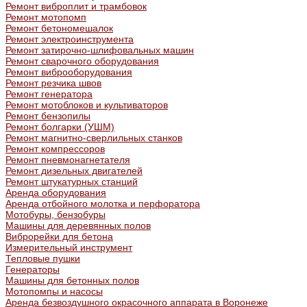
Ремонт виброплит и трамбовок
Ремонт мотопомп
Ремонт бетономешалок
Ремонт электроинструмента
Ремонт затирочно-шлифовальных машин
Ремонт сварочного оборудования
Ремонт виброоборудования
Ремонт резчика швов
Ремонт генератора
Ремонт мотоблоков и культиваторов
Ремонт бензопилы
Ремонт болгарки (УШМ)
Ремонт магнитно-сверлильных станков
Ремонт компрессоров
Ремонт пневмонагнетателя
Ремонт дизельных двигателей
Ремонт штукатурных станций
Аренда оборудования
Аренда отбойного молотка и перфоратора
Мотобуры, бензобуры
Машины для деревянных полов
Виброрейки для бетона
Измерительный инструмент
Тепловые пушки
Генераторы
Машины для бетонных полов
Мотопомпы и насосы
Аренда безвоздушного окрасочного аппарата в Воронеже