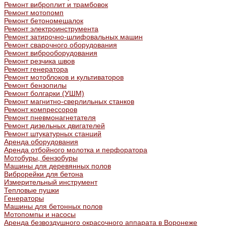
Ремонт виброплит и трамбовок
Ремонт мотопомп
Ремонт бетономешалок
Ремонт электроинструмента
Ремонт затирочно-шлифовальных машин
Ремонт сварочного оборудования
Ремонт виброоборудования
Ремонт резчика швов
Ремонт генератора
Ремонт мотоблоков и культиваторов
Ремонт бензопилы
Ремонт болгарки (УШМ)
Ремонт магнитно-сверлильных станков
Ремонт компрессоров
Ремонт пневмонагнетателя
Ремонт дизельных двигателей
Ремонт штукатурных станций
Аренда оборудования
Аренда отбойного молотка и перфоратора
Мотобуры, бензобуры
Машины для деревянных полов
Виброрейки для бетона
Измерительный инструмент
Тепловые пушки
Генераторы
Машины для бетонных полов
Мотопомпы и насосы
Аренда безвоздушного окрасочного аппарата в Воронеже