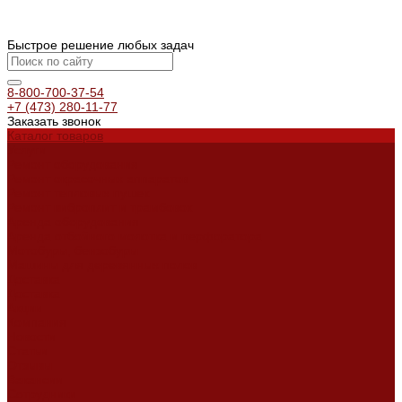
Быстрое решение любых задач
8-800-700-37-54
+7 (473) 280-11-77
Заказать звонок
Каталог товаров
Услуги
Ремонт оборудования
Ремонт окрасочных аппаратов
Ремонт тепловых пушек
Ремонт виброплит и трамбовок
Аренда оборудования
Аренда отбойного молотка и перфоратора
Мотобуры, бензобуры
Машины для деревянных полов
Доставка
Доставка
Акции
Компания
Новости
Статьи
Отзывы
Вакансии
Сотрудники