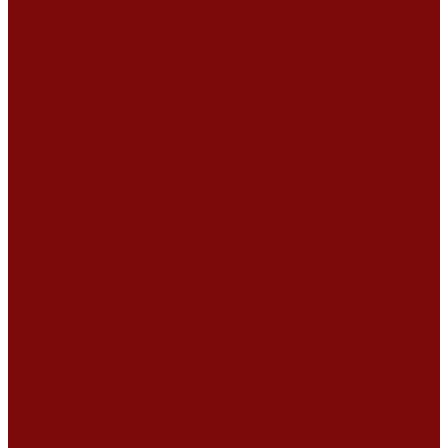
Ремонт дизельных двигателей
Ремонт штукатурных станций
Аренда оборудования
Аренда отбойного молотка и перфоратора
Мотобуры, бензобуры
Машины для деревянных полов
Виброрейки для бетона
Измерительный инструмент
Тепловые пушки
Генераторы
Машины для бетонных полов
Мотопомпы и насосы
Аренда безвоздушного окрасочного аппарата в Воронеже
Доставка
Доставка
Акции
Компания
Новости
Статьи
Отзывы
Вакансии
Сотрудники
Сертификаты
Политика конфиденциальности
Согласие на обработку персональных данных
Политика обработки файлов cookie
Оферта
Сервисный центр