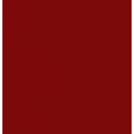
Сертификаты
Политика конфиденциальности
Согласие на обработку персональных данных
Политика обработки файлов cookie
Оферта
Сервисный центр
Контакты
...
Каталог товаров
Услуги
Ремонт оборудования
Ремонт окрасочных аппаратов
Ремонт тепловых пушек
Ремонт виброплит и трамбовок
Ремонт мотопомп
Ремонт бетономешалок
Ремонт электроинструмента
Ремонт затирочно-шлифовальных машин
Ремонт сварочного оборудования
Ремонт виброоборудования
Ремонт резчика швов
Ремонт генератора
Ремонт мотоблоков и культиваторов
Ремонт бензопилы
Ремонт болгарки (УШМ)
Ремонт магнитно-сверлильных станков
Ремонт компрессоров
Ремонт пневмонагнетателя