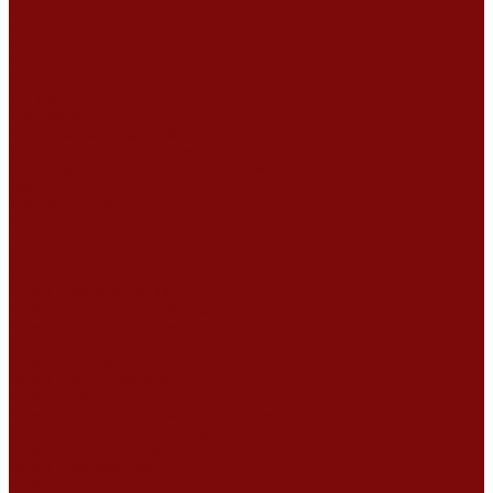
Компания
Новости
Статьи
Отзывы
Вакансии
Сотрудники
Сертификаты
Политика конфиденциальности
Согласие на обработку персональных данных
Политика обработки файлов cookie
Оферта
Сервисный центр
Контакты
...
Каталог товаров
Услуги
Ремонт оборудования
Ремонт окрасочных аппаратов
Ремонт тепловых пушек
Ремонт виброплит и трамбовок
Ремонт мотопомп
Ремонт бетономешалок
Ремонт электроинструмента
Ремонт затирочно-шлифовальных машин
Ремонт сварочного оборудования
Ремонт виброоборудования
Ремонт резчика швов
Ремонт генератора