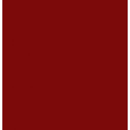
Ремонт мотоблоков и культиваторов
Ремонт бензопилы
Ремонт болгарки (УШМ)
Ремонт магнитно-сверлильных станков
Ремонт компрессоров
Ремонт пневмонагнетателя
Ремонт дизельных двигателей
Ремонт штукатурных станций
Аренда оборудования
Аренда отбойного молотка и перфоратора
Мотобуры, бензобуры
Машины для деревянных полов
Виброрейки для бетона
Измерительный инструмент
Тепловые пушки
Генераторы
Машины для бетонных полов
Мотопомпы и насосы
Аренда безвоздушного окрасочного аппарата в Воронеже
Доставка
Доставка
Акции
Компания
Новости
Статьи
Отзывы
Вакансии
Сотрудники