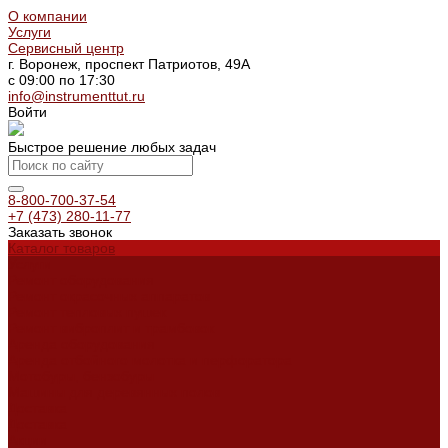
О компании
Услуги
Сервисный центр
г. Воронеж, проспект Патриотов, 49А
с 09:00 по 17:30
info@instrumenttut.ru
Войти
Быстрое решение любых задач
8-800-700-37-54
+7 (473) 280-11-77
Заказать звонок
Каталог товаров
Услуги
Ремонт оборудования
Ремонт окрасочных аппаратов
Ремонт тепловых пушек
Ремонт виброплит и трамбовок
Аренда оборудования
Аренда отбойного молотка и перфоратора
Мотобуры, бензобуры
Машины для деревянных полов
Доставка
Доставка
Акции