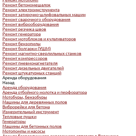
Ремонт мотопомп
Ремонт бетономешалок
Ремонт электроинструмента
Ремонт затирочно-шлифовальных машин
Ремонт сварочного оборудования
Ремонт виброоборудования
Ремонт резчика швов
Ремонт генератора
Ремонт мотоблоков и культиваторов
Ремонт бензопилы
Ремонт болгарки (УШМ)
Ремонт магнитно-сверлильных станков
Ремонт компрессоров
Ремонт пневмонагнетателя
Ремонт дизельных двигателей
Ремонт штукатурных станций
Аренда оборудования
Назад
Аренда оборудования
Аренда отбойного молотка и перфоратора
Мотобуры, бензобуры
Машины для деревянных полов
Виброрейки для бетона
Измерительный инструмент
Тепловые пушки
Генераторы
Машины для бетонных полов
Мотопомпы и насосы