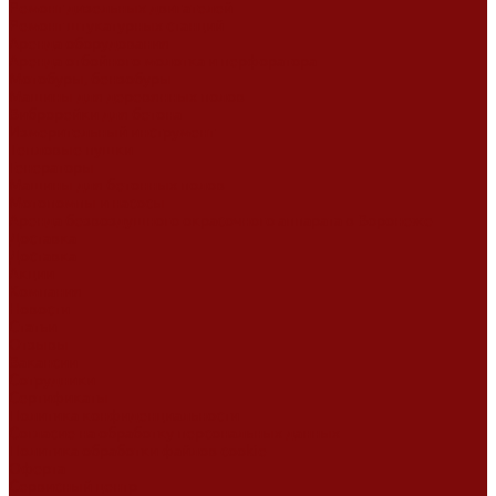
Ремонт дизельных двигателей
Ремонт штукатурных станций
Аренда оборудования
Аренда отбойного молотка и перфоратора
Мотобуры, бензобуры
Машины для деревянных полов
Виброрейки для бетона
Измерительный инструмент
Тепловые пушки
Генераторы
Машины для бетонных полов
Мотопомпы и насосы
Аренда безвоздушного окрасочного аппарата в Воронеже
Доставка
Доставка
Акции
Компания
Новости
Статьи
Отзывы
Вакансии
Сотрудники
Сертификаты
Политика конфиденциальности
Согласие на обработку персональных данных
Политика обработки файлов cookie
Оферта
Сервисный центр