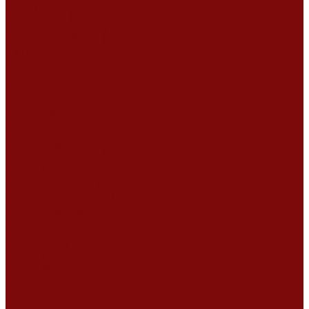
Сертификаты
Политика конфиденциальности
Согласие на обработку персональных данных
Политика обработки файлов cookie
Оферта
Сервисный центр
Контакты
...
Каталог товаров
Услуги
Ремонт оборудования
Ремонт окрасочных аппаратов
Ремонт тепловых пушек
Ремонт виброплит и трамбовок
Ремонт мотопомп
Ремонт бетономешалок
Ремонт электроинструмента
Ремонт затирочно-шлифовальных машин
Ремонт сварочного оборудования
Ремонт виброоборудования
Ремонт резчика швов
Ремонт генератора
Ремонт мотоблоков и культиваторов
Ремонт бензопилы
Ремонт болгарки (УШМ)
Ремонт магнитно-сверлильных станков
Ремонт компрессоров
Ремонт пневмонагнетателя