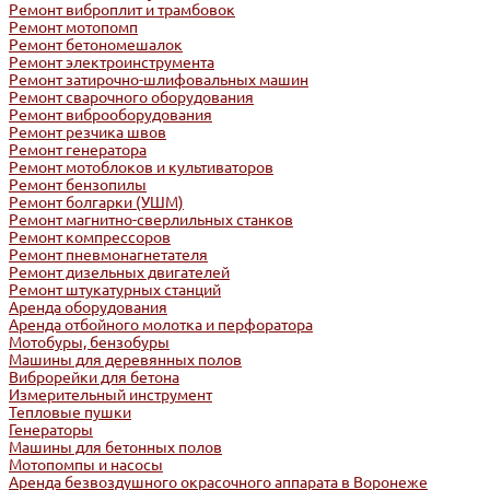
Ремонт виброплит и трамбовок
Ремонт мотопомп
Ремонт бетономешалок
Ремонт электроинструмента
Ремонт затирочно-шлифовальных машин
Ремонт сварочного оборудования
Ремонт виброоборудования
Ремонт резчика швов
Ремонт генератора
Ремонт мотоблоков и культиваторов
Ремонт бензопилы
Ремонт болгарки (УШМ)
Ремонт магнитно-сверлильных станков
Ремонт компрессоров
Ремонт пневмонагнетателя
Ремонт дизельных двигателей
Ремонт штукатурных станций
Аренда оборудования
Аренда отбойного молотка и перфоратора
Мотобуры, бензобуры
Машины для деревянных полов
Виброрейки для бетона
Измерительный инструмент
Тепловые пушки
Генераторы
Машины для бетонных полов
Мотопомпы и насосы
Аренда безвоздушного окрасочного аппарата в Воронеже