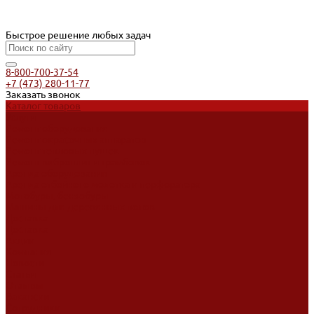
Быстрое решение любых задач
8-800-700-37-54
+7 (473) 280-11-77
Заказать звонок
Каталог товаров
Услуги
Ремонт оборудования
Ремонт окрасочных аппаратов
Ремонт тепловых пушек
Ремонт виброплит и трамбовок
Аренда оборудования
Аренда отбойного молотка и перфоратора
Мотобуры, бензобуры
Машины для деревянных полов
Доставка
Доставка
Акции
Компания
Новости
Статьи
Отзывы
Вакансии
Сотрудники