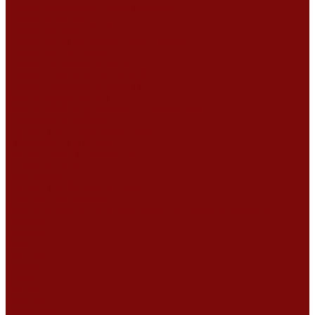
Ремонт мотоблоков и культиваторов
Ремонт бензопилы
Ремонт болгарки (УШМ)
Ремонт магнитно-сверлильных станков
Ремонт компрессоров
Ремонт пневмонагнетателя
Ремонт дизельных двигателей
Ремонт штукатурных станций
Аренда оборудования
Аренда отбойного молотка и перфоратора
Мотобуры, бензобуры
Машины для деревянных полов
Виброрейки для бетона
Измерительный инструмент
Тепловые пушки
Генераторы
Машины для бетонных полов
Мотопомпы и насосы
Аренда безвоздушного окрасочного аппарата в Воронеже
Доставка
Доставка
Акции
Компания
Новости
Статьи
Отзывы
Вакансии
Сотрудники