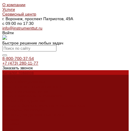
О компании
Услуги
Сервисный центр
г. Воронеж, проспект Патриотов, 49А
с 09:00 по 17:30
info@instrumenttut.ru
Войти
Быстрое решение любых задач
8-800-700-37-54
+7 (473) 280-11-77
Заказать звонок
Каталог товаров
Услуги
Ремонт оборудования
Ремонт окрасочных аппаратов
Ремонт тепловых пушек
Ремонт виброплит и трамбовок
Аренда оборудования
Аренда отбойного молотка и перфоратора
Мотобуры, бензобуры
Машины для деревянных полов
Доставка
Доставка
Акции