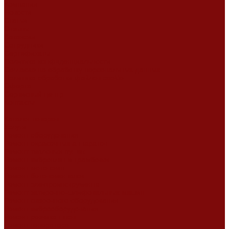
Компания
Новости
Статьи
Отзывы
Вакансии
Сотрудники
Сертификаты
Политика конфиденциальности
Согласие на обработку персональных данных
Политика обработки файлов cookie
Оферта
Сервисный центр
Контакты
...
Каталог товаров
Услуги
Ремонт оборудования
Ремонт окрасочных аппаратов
Ремонт тепловых пушек
Ремонт виброплит и трамбовок
Ремонт мотопомп
Ремонт бетономешалок
Ремонт электроинструмента
Ремонт затирочно-шлифовальных машин
Ремонт сварочного оборудования
Ремонт виброоборудования
Ремонт резчика швов
Ремонт генератора