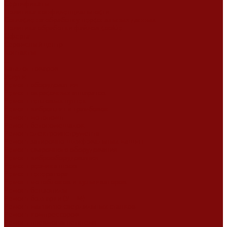
Сертификаты
Политика конфиденциальности
Согласие на обработку персональных данных
Политика обработки файлов cookie
Оферта
Сервисный центр
Контакты
...
Каталог товаров
Услуги
Ремонт оборудования
Ремонт окрасочных аппаратов
Ремонт тепловых пушек
Ремонт виброплит и трамбовок
Ремонт мотопомп
Ремонт бетономешалок
Ремонт электроинструмента
Ремонт затирочно-шлифовальных машин
Ремонт сварочного оборудования
Ремонт виброоборудования
Ремонт резчика швов
Ремонт генератора
Ремонт мотоблоков и культиваторов
Ремонт бензопилы
Ремонт болгарки (УШМ)
Ремонт магнитно-сверлильных станков
Ремонт компрессоров
Ремонт пневмонагнетателя