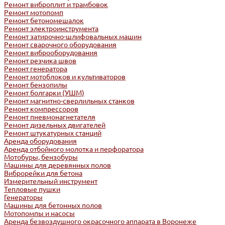
Ремонт виброплит и трамбовок
Ремонт мотопомп
Ремонт бетономешалок
Ремонт электроинструмента
Ремонт затирочно-шлифовальных машин
Ремонт сварочного оборудования
Ремонт виброоборудования
Ремонт резчика швов
Ремонт генератора
Ремонт мотоблоков и культиваторов
Ремонт бензопилы
Ремонт болгарки (УШМ)
Ремонт магнитно-сверлильных станков
Ремонт компрессоров
Ремонт пневмонагнетателя
Ремонт дизельных двигателей
Ремонт штукатурных станций
Аренда оборудования
Аренда отбойного молотка и перфоратора
Мотобуры, бензобуры
Машины для деревянных полов
Виброрейки для бетона
Измерительный инструмент
Тепловые пушки
Генераторы
Машины для бетонных полов
Мотопомпы и насосы
Аренда безвоздушного окрасочного аппарата в Воронеже