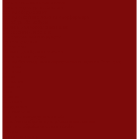
Ремонт дизельных двигателей
Ремонт штукатурных станций
Аренда оборудования
Аренда отбойного молотка и перфоратора
Мотобуры, бензобуры
Машины для деревянных полов
Виброрейки для бетона
Измерительный инструмент
Тепловые пушки
Генераторы
Машины для бетонных полов
Мотопомпы и насосы
Аренда безвоздушного окрасочного аппарата в Воронеже
Доставка
Доставка
Акции
Компания
Новости
Статьи
Отзывы
Вакансии
Сотрудники
Сертификаты
Политика конфиденциальности
Согласие на обработку персональных данных
Политика обработки файлов cookie
Оферта
Сервисный центр