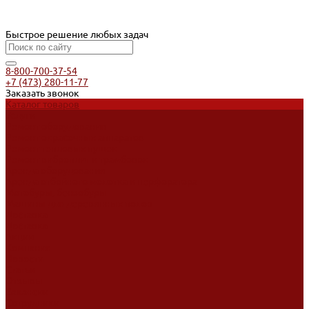
Быстрое решение любых задач
8-800-700-37-54
+7 (473) 280-11-77
Заказать звонок
Каталог товаров
Услуги
Ремонт оборудования
Ремонт окрасочных аппаратов
Ремонт тепловых пушек
Ремонт виброплит и трамбовок
Аренда оборудования
Аренда отбойного молотка и перфоратора
Мотобуры, бензобуры
Машины для деревянных полов
Доставка
Доставка
Акции
Компания
Новости
Статьи
Отзывы
Вакансии
Сотрудники