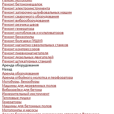
Ремонт мотопомп
Ремонт бетономешалок
Ремонт электроинструмента
Ремонт затирочно-шлифовальных машин
Ремонт сварочного оборудования
Ремонт виброоборудования
Ремонт резчика швов
Ремонт генератора
Ремонт мотоблоков и культиваторов
Ремонт бензопилы
Ремонт болгарки (УШМ)
Ремонт магнитно-сверлильных станков
Ремонт компрессоров
Ремонт пневмонагнетателя
Ремонт дизельных двигателей
Ремонт штукатурных станций
Аренда оборудования
Назад
Аренда оборудования
Аренда отбойного молотка и перфоратора
Мотобуры, бензобуры
Машины для деревянных полов
Виброрейки для бетона
Измерительный инструмент
Тепловые пушки
Генераторы
Машины для бетонных полов
Мотопомпы и насосы