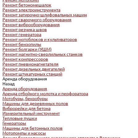
Ремонт мотопомп
Ремонт бетономешалок
Ремонт электроинструмента
Ремонт затирочно-шлифовальных машин
Ремонт сварочного оборудования
Ремонт виброоборудования
Ремонт резчика швов
Ремонт генератора
Ремонт мотоблоков и культиваторов
Ремонт бензопилы
Ремонт болгарки (УШМ)
Ремонт магнитно-сверлильных станков
Ремонт компрессоров
Ремонт пневмонагнетателя
Ремонт дизельных двигателей
Ремонт штукатурных станций
Аренда оборудования
Назад
Аренда оборудования
Аренда отбойного молотка и перфоратора
Мотобуры, бензобуры
Машины для деревянных полов
Виброрейки для бетона
Измерительный инструмент
Тепловые пушки
Генераторы
Машины для бетонных полов
Мотопомпы и насосы