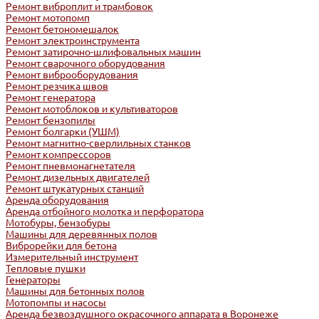
Ремонт виброплит и трамбовок
Ремонт мотопомп
Ремонт бетономешалок
Ремонт электроинструмента
Ремонт затирочно-шлифовальных машин
Ремонт сварочного оборудования
Ремонт виброоборудования
Ремонт резчика швов
Ремонт генератора
Ремонт мотоблоков и культиваторов
Ремонт бензопилы
Ремонт болгарки (УШМ)
Ремонт магнитно-сверлильных станков
Ремонт компрессоров
Ремонт пневмонагнетателя
Ремонт дизельных двигателей
Ремонт штукатурных станций
Аренда оборудования
Аренда отбойного молотка и перфоратора
Мотобуры, бензобуры
Машины для деревянных полов
Виброрейки для бетона
Измерительный инструмент
Тепловые пушки
Генераторы
Машины для бетонных полов
Мотопомпы и насосы
Аренда безвоздушного окрасочного аппарата в Воронеже