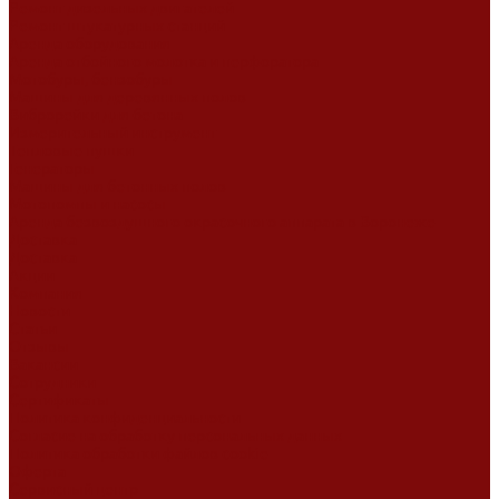
Ремонт дизельных двигателей
Ремонт штукатурных станций
Аренда оборудования
Аренда отбойного молотка и перфоратора
Мотобуры, бензобуры
Машины для деревянных полов
Виброрейки для бетона
Измерительный инструмент
Тепловые пушки
Генераторы
Машины для бетонных полов
Мотопомпы и насосы
Аренда безвоздушного окрасочного аппарата в Воронеже
Доставка
Доставка
Акции
Компания
Новости
Статьи
Отзывы
Вакансии
Сотрудники
Сертификаты
Политика конфиденциальности
Согласие на обработку персональных данных
Политика обработки файлов cookie
Оферта
Сервисный центр