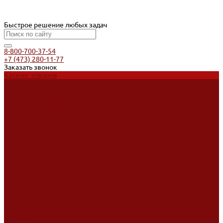
Быстрое решение любых задач
8-800-700-37-54
+7 (473) 280-11-77
Заказать звонок
Каталог товаров
Услуги
Ремонт оборудования
Ремонт окрасочных аппаратов
Ремонт тепловых пушек
Ремонт виброплит и трамбовок
Аренда оборудования
Аренда отбойного молотка и перфоратора
Мотобуры, бензобуры
Машины для деревянных полов
Доставка
Доставка
Акции
Компания
Новости
Статьи
Отзывы
Вакансии
Сотрудники