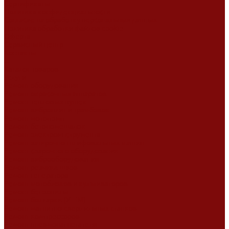
Сертификаты
Политика конфиденциальности
Согласие на обработку персональных данных
Политика обработки файлов cookie
Оферта
Сервисный центр
Контакты
...
Каталог товаров
Услуги
Ремонт оборудования
Ремонт окрасочных аппаратов
Ремонт тепловых пушек
Ремонт виброплит и трамбовок
Ремонт мотопомп
Ремонт бетономешалок
Ремонт электроинструмента
Ремонт затирочно-шлифовальных машин
Ремонт сварочного оборудования
Ремонт виброоборудования
Ремонт резчика швов
Ремонт генератора
Ремонт мотоблоков и культиваторов
Ремонт бензопилы
Ремонт болгарки (УШМ)
Ремонт магнитно-сверлильных станков
Ремонт компрессоров
Ремонт пневмонагнетателя