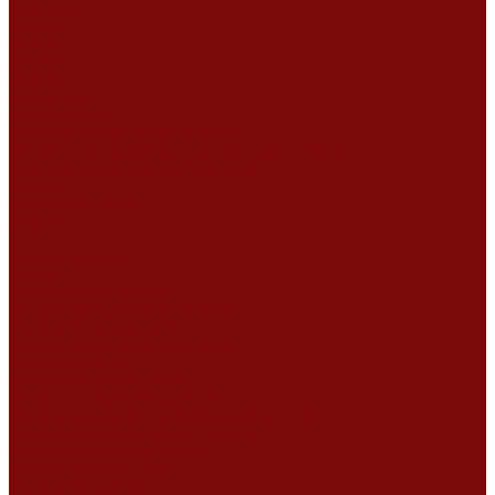
Компания
Новости
Статьи
Отзывы
Вакансии
Сотрудники
Сертификаты
Политика конфиденциальности
Согласие на обработку персональных данных
Политика обработки файлов cookie
Оферта
Сервисный центр
Контакты
...
Каталог товаров
Услуги
Ремонт оборудования
Ремонт окрасочных аппаратов
Ремонт тепловых пушек
Ремонт виброплит и трамбовок
Ремонт мотопомп
Ремонт бетономешалок
Ремонт электроинструмента
Ремонт затирочно-шлифовальных машин
Ремонт сварочного оборудования
Ремонт виброоборудования
Ремонт резчика швов
Ремонт генератора