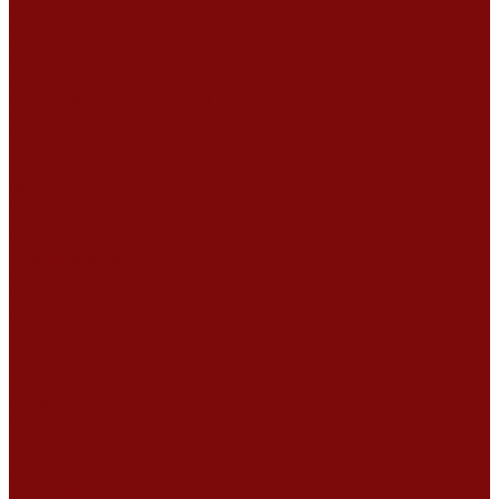
Ремонт мотоблоков и культиваторов
Ремонт бензопилы
Ремонт болгарки (УШМ)
Ремонт магнитно-сверлильных станков
Ремонт компрессоров
Ремонт пневмонагнетателя
Ремонт дизельных двигателей
Ремонт штукатурных станций
Аренда оборудования
Аренда отбойного молотка и перфоратора
Мотобуры, бензобуры
Машины для деревянных полов
Виброрейки для бетона
Измерительный инструмент
Тепловые пушки
Генераторы
Машины для бетонных полов
Мотопомпы и насосы
Аренда безвоздушного окрасочного аппарата в Воронеже
Доставка
Доставка
Акции
Компания
Новости
Статьи
Отзывы
Вакансии
Сотрудники