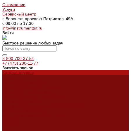
О компании
Услуги
Сервисный центр
г. Воронеж, проспект Патриотов, 49А
с 09:00 по 17:30
info@instrumenttut.ru
Войти
Быстрое решение любых задач
8-800-700-37-54
+7 (473) 280-11-77
Заказать звонок
Каталог товаров
Услуги
Ремонт оборудования
Ремонт окрасочных аппаратов
Ремонт тепловых пушек
Ремонт виброплит и трамбовок
Аренда оборудования
Аренда отбойного молотка и перфоратора
Мотобуры, бензобуры
Машины для деревянных полов
Доставка
Доставка
Акции