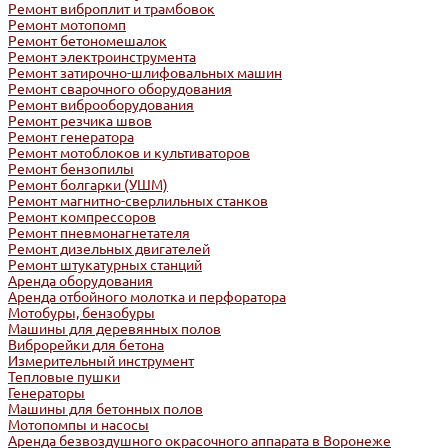
Ремонт виброплит и трамбовок
Ремонт мотопомп
Ремонт бетономешалок
Ремонт электроинструмента
Ремонт затирочно-шлифовальных машин
Ремонт сварочного оборудования
Ремонт виброоборудования
Ремонт резчика швов
Ремонт генератора
Ремонт мотоблоков и культиваторов
Ремонт бензопилы
Ремонт болгарки (УШМ)
Ремонт магнитно-сверлильных станков
Ремонт компрессоров
Ремонт пневмонагнетателя
Ремонт дизельных двигателей
Ремонт штукатурных станций
Аренда оборудования
Аренда отбойного молотка и перфоратора
Мотобуры, бензобуры
Машины для деревянных полов
Виброрейки для бетона
Измерительный инструмент
Тепловые пушки
Генераторы
Машины для бетонных полов
Мотопомпы и насосы
Аренда безвоздушного окрасочного аппарата в Воронеже