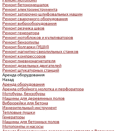
Ремонт мотопомп
Ремонт бетономешалок
Ремонт электроинструмента
Ремонт затирочно-шлифовальных машин
Ремонт сварочного оборудования
Ремонт виброоборудования
Ремонт резчика швов
Ремонт генератора
Ремонт мотоблоков и культиваторов
Ремонт бензопилы
Ремонт болгарки (УШМ)
Ремонт магнитно-сверлильных станков
Ремонт компрессоров
Ремонт пневмонагнетателя
Ремонт дизельных двигателей
Ремонт штукатурных станций
Аренда оборудования
Назад
Аренда оборудования
Аренда отбойного молотка и перфоратора
Мотобуры, бензобуры
Машины для деревянных полов
Виброрейки для бетона
Измерительный инструмент
Тепловые пушки
Генераторы
Машины для бетонных полов
Мотопомпы и насосы