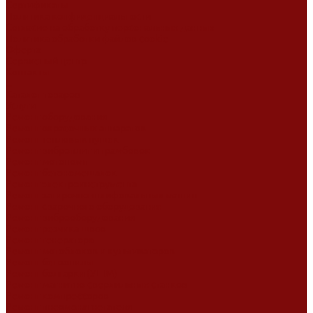
Сертификаты
Политика конфиденциальности
Согласие на обработку персональных данных
Политика обработки файлов cookie
Оферта
Сервисный центр
Контакты
...
Каталог товаров
Услуги
Ремонт оборудования
Ремонт окрасочных аппаратов
Ремонт тепловых пушек
Ремонт виброплит и трамбовок
Ремонт мотопомп
Ремонт бетономешалок
Ремонт электроинструмента
Ремонт затирочно-шлифовальных машин
Ремонт сварочного оборудования
Ремонт виброоборудования
Ремонт резчика швов
Ремонт генератора
Ремонт мотоблоков и культиваторов
Ремонт бензопилы
Ремонт болгарки (УШМ)
Ремонт магнитно-сверлильных станков
Ремонт компрессоров
Ремонт пневмонагнетателя