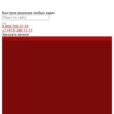
Быстрое решение любых задач
8-800-700-37-54
+7 (473) 280-11-77
Заказать звонок
Каталог товаров
Услуги
Ремонт оборудования
Ремонт окрасочных аппаратов
Ремонт тепловых пушек
Ремонт виброплит и трамбовок
Аренда оборудования
Аренда отбойного молотка и перфоратора
Мотобуры, бензобуры
Машины для деревянных полов
Доставка
Доставка
Акции
Компания
Новости
Статьи
Отзывы
Вакансии
Сотрудники