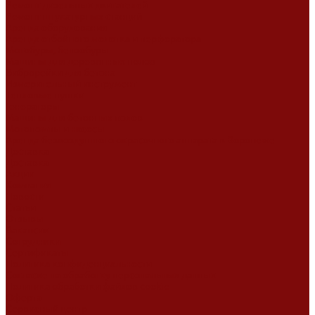
Ремонт дизельных двигателей
Ремонт штукатурных станций
Аренда оборудования
Аренда отбойного молотка и перфоратора
Мотобуры, бензобуры
Машины для деревянных полов
Виброрейки для бетона
Измерительный инструмент
Тепловые пушки
Генераторы
Машины для бетонных полов
Мотопомпы и насосы
Аренда безвоздушного окрасочного аппарата в Воронеже
Доставка
Доставка
Акции
Компания
Новости
Статьи
Отзывы
Вакансии
Сотрудники
Сертификаты
Политика конфиденциальности
Согласие на обработку персональных данных
Политика обработки файлов cookie
Оферта
Сервисный центр