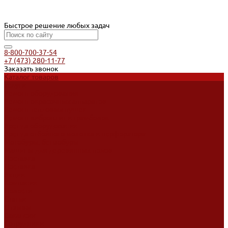
Быстрое решение любых задач
8-800-700-37-54
+7 (473) 280-11-77
Заказать звонок
Каталог товаров
Услуги
Ремонт оборудования
Ремонт окрасочных аппаратов
Ремонт тепловых пушек
Ремонт виброплит и трамбовок
Аренда оборудования
Аренда отбойного молотка и перфоратора
Мотобуры, бензобуры
Машины для деревянных полов
Доставка
Доставка
Акции
Компания
Новости
Статьи
Отзывы
Вакансии
Сотрудники