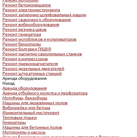
Ремонт мотопомп
Ремонт бетономешалок
Ремонт электроинструмента
Ремонт затирочно-шлифовальных машин
Ремонт сварочного оборудования
Ремонт виброоборудования
Ремонт резчика швов
Ремонт генератора
Ремонт мотоблоков и культиваторов
Ремонт бензопилы
Ремонт болгарки (УШМ)
Ремонт магнитно-сверлильных станков
Ремонт компрессоров
Ремонт пневмонагнетателя
Ремонт дизельных двигателей
Ремонт штукатурных станций
Аренда оборудования
Назад
Аренда оборудования
Аренда отбойного молотка и перфоратора
Мотобуры, бензобуры
Машины для деревянных полов
Виброрейки для бетона
Измерительный инструмент
Тепловые пушки
Генераторы
Машины для бетонных полов
Мотопомпы и насосы