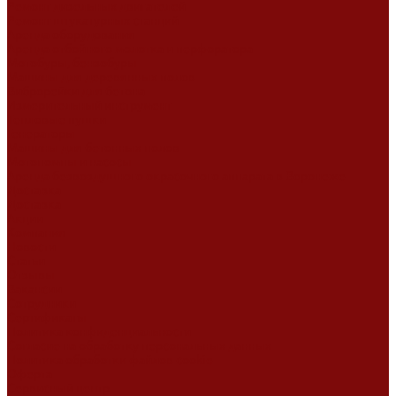
Ремонт дизельных двигателей
Ремонт штукатурных станций
Аренда оборудования
Аренда отбойного молотка и перфоратора
Мотобуры, бензобуры
Машины для деревянных полов
Виброрейки для бетона
Измерительный инструмент
Тепловые пушки
Генераторы
Машины для бетонных полов
Мотопомпы и насосы
Аренда безвоздушного окрасочного аппарата в Воронеже
Доставка
Доставка
Акции
Компания
Новости
Статьи
Отзывы
Вакансии
Сотрудники
Сертификаты
Политика конфиденциальности
Согласие на обработку персональных данных
Политика обработки файлов cookie
Оферта
Сервисный центр