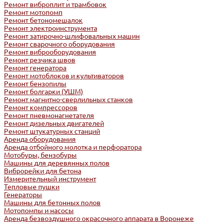
Ремонт виброплит и трамбовок
Ремонт мотопомп
Ремонт бетономешалок
Ремонт электроинструмента
Ремонт затирочно-шлифовальных машин
Ремонт сварочного оборудования
Ремонт виброоборудования
Ремонт резчика швов
Ремонт генератора
Ремонт мотоблоков и культиваторов
Ремонт бензопилы
Ремонт болгарки (УШМ)
Ремонт магнитно-сверлильных станков
Ремонт компрессоров
Ремонт пневмонагнетателя
Ремонт дизельных двигателей
Ремонт штукатурных станций
Аренда оборудования
Аренда отбойного молотка и перфоратора
Мотобуры, бензобуры
Машины для деревянных полов
Виброрейки для бетона
Измерительный инструмент
Тепловые пушки
Генераторы
Машины для бетонных полов
Мотопомпы и насосы
Аренда безвоздушного окрасочного аппарата в Воронеже