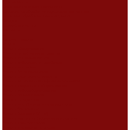
Сертификаты
Политика конфиденциальности
Согласие на обработку персональных данных
Политика обработки файлов cookie
Оферта
Сервисный центр
Контакты
...
Каталог товаров
Услуги
Ремонт оборудования
Ремонт окрасочных аппаратов
Ремонт тепловых пушек
Ремонт виброплит и трамбовок
Ремонт мотопомп
Ремонт бетономешалок
Ремонт электроинструмента
Ремонт затирочно-шлифовальных машин
Ремонт сварочного оборудования
Ремонт виброоборудования
Ремонт резчика швов
Ремонт генератора
Ремонт мотоблоков и культиваторов
Ремонт бензопилы
Ремонт болгарки (УШМ)
Ремонт магнитно-сверлильных станков
Ремонт компрессоров
Ремонт пневмонагнетателя