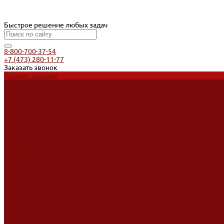
Быстрое решение любых задач
8-800-700-37-54
+7 (473) 280-11-77
Заказать звонок
Каталог товаров
Услуги
Ремонт оборудования
Ремонт окрасочных аппаратов
Ремонт тепловых пушек
Ремонт виброплит и трамбовок
Аренда оборудования
Аренда отбойного молотка и перфоратора
Мотобуры, бензобуры
Машины для деревянных полов
Доставка
Доставка
Акции
Компания
Новости
Статьи
Отзывы
Вакансии
Сотрудники