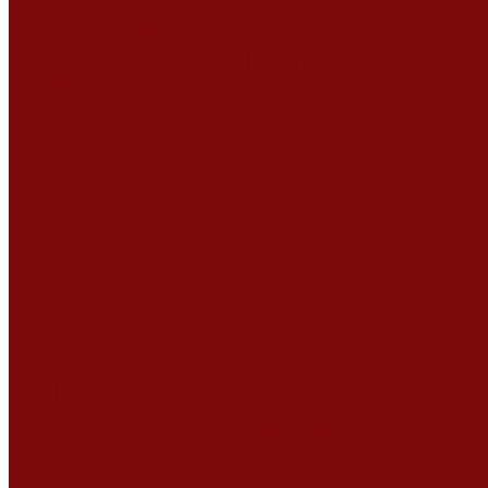
Ремонт дизельных двигателей
Ремонт штукатурных станций
Аренда оборудования
Аренда отбойного молотка и перфоратора
Мотобуры, бензобуры
Машины для деревянных полов
Виброрейки для бетона
Измерительный инструмент
Тепловые пушки
Генераторы
Машины для бетонных полов
Мотопомпы и насосы
Аренда безвоздушного окрасочного аппарата в Воронеже
Доставка
Доставка
Акции
Компания
Новости
Статьи
Отзывы
Вакансии
Сотрудники
Сертификаты
Политика конфиденциальности
Согласие на обработку персональных данных
Политика обработки файлов cookie
Оферта
Сервисный центр