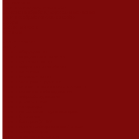
Сертификаты
Политика конфиденциальности
Согласие на обработку персональных данных
Политика обработки файлов cookie
Оферта
Сервисный центр
Контакты
...
Каталог товаров
Услуги
Ремонт оборудования
Ремонт окрасочных аппаратов
Ремонт тепловых пушек
Ремонт виброплит и трамбовок
Ремонт мотопомп
Ремонт бетономешалок
Ремонт электроинструмента
Ремонт затирочно-шлифовальных машин
Ремонт сварочного оборудования
Ремонт виброоборудования
Ремонт резчика швов
Ремонт генератора
Ремонт мотоблоков и культиваторов
Ремонт бензопилы
Ремонт болгарки (УШМ)
Ремонт магнитно-сверлильных станков
Ремонт компрессоров
Ремонт пневмонагнетателя