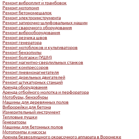
Ремонт виброплит и трамбовок
Ремонт мотопомп
Ремонт бетономешалок
Ремонт электроинструмента
Ремонт затирочно-шлифовальных машин
Ремонт сварочного оборудования
Ремонт виброоборудования
Ремонт резчика швов
Ремонт генератора
Ремонт мотоблоков и культиваторов
Ремонт бензопилы
Ремонт болгарки (УШМ)
Ремонт магнитно-сверлильных станков
Ремонт компрессоров
Ремонт пневмонагнетателя
Ремонт дизельных двигателей
Ремонт штукатурных станций
Аренда оборудования
Аренда отбойного молотка и перфоратора
Мотобуры, бензобуры
Машины для деревянных полов
Виброрейки для бетона
Измерительный инструмент
Тепловые пушки
Генераторы
Машины для бетонных полов
Мотопомпы и насосы
Аренда безвоздушного окрасочного аппарата в Воронеже