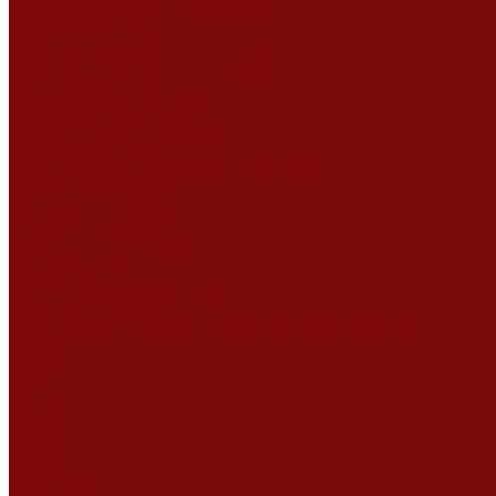
Ремонт мотоблоков и культиваторов
Ремонт бензопилы
Ремонт болгарки (УШМ)
Ремонт магнитно-сверлильных станков
Ремонт компрессоров
Ремонт пневмонагнетателя
Ремонт дизельных двигателей
Ремонт штукатурных станций
Аренда оборудования
Аренда отбойного молотка и перфоратора
Мотобуры, бензобуры
Машины для деревянных полов
Виброрейки для бетона
Измерительный инструмент
Тепловые пушки
Генераторы
Машины для бетонных полов
Мотопомпы и насосы
Аренда безвоздушного окрасочного аппарата в Воронеже
Доставка
Доставка
Акции
Компания
Новости
Статьи
Отзывы
Вакансии
Сотрудники