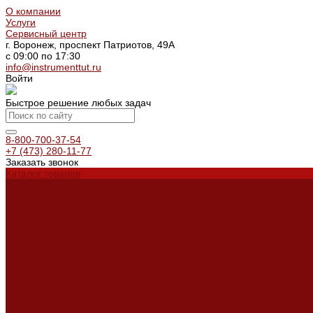
О компании
Услуги
Сервисный центр
г. Воронеж, проспект Патриотов, 49А
с 09:00 по 17:30
info@instrumenttut.ru
Войти
Быстрое решение любых задач
8-800-700-37-54
+7 (473) 280-11-77
Заказать звонок
Каталог товаров
Услуги
Ремонт оборудования
Ремонт окрасочных аппаратов
Ремонт тепловых пушек
Ремонт виброплит и трамбовок
Аренда оборудования
Аренда отбойного молотка и перфоратора
Мотобуры, бензобуры
Машины для деревянных полов
Доставка
Доставка
Акции