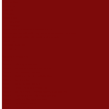
Компания
Новости
Статьи
Отзывы
Вакансии
Сотрудники
Сертификаты
Политика конфиденциальности
Согласие на обработку персональных данных
Политика обработки файлов cookie
Оферта
Сервисный центр
Контакты
...
Каталог товаров
Услуги
Ремонт оборудования
Ремонт окрасочных аппаратов
Ремонт тепловых пушек
Ремонт виброплит и трамбовок
Ремонт мотопомп
Ремонт бетономешалок
Ремонт электроинструмента
Ремонт затирочно-шлифовальных машин
Ремонт сварочного оборудования
Ремонт виброоборудования
Ремонт резчика швов
Ремонт генератора