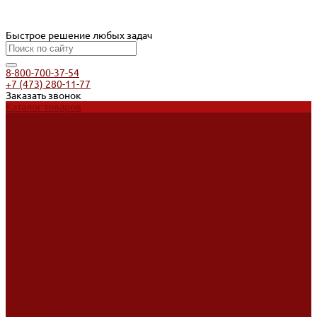
Быстрое решение любых задач
8-800-700-37-54
+7 (473) 280-11-77
Заказать звонок
Каталог товаров
Услуги
Ремонт оборудования
Ремонт окрасочных аппаратов
Ремонт тепловых пушек
Ремонт виброплит и трамбовок
Аренда оборудования
Аренда отбойного молотка и перфоратора
Мотобуры, бензобуры
Машины для деревянных полов
Доставка
Доставка
Акции
Компания
Новости
Статьи
Отзывы
Вакансии
Сотрудники