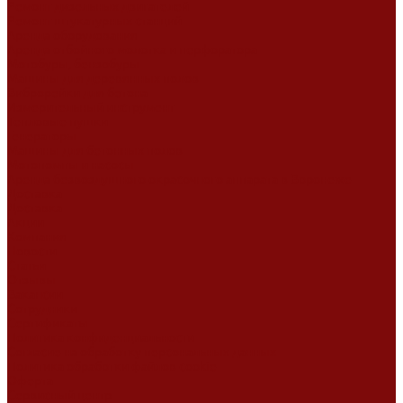
Ремонт дизельных двигателей
Ремонт штукатурных станций
Аренда оборудования
Аренда отбойного молотка и перфоратора
Мотобуры, бензобуры
Машины для деревянных полов
Виброрейки для бетона
Измерительный инструмент
Тепловые пушки
Генераторы
Машины для бетонных полов
Мотопомпы и насосы
Аренда безвоздушного окрасочного аппарата в Воронеже
Доставка
Доставка
Акции
Компания
Новости
Статьи
Отзывы
Вакансии
Сотрудники
Сертификаты
Политика конфиденциальности
Согласие на обработку персональных данных
Политика обработки файлов cookie
Оферта
Сервисный центр