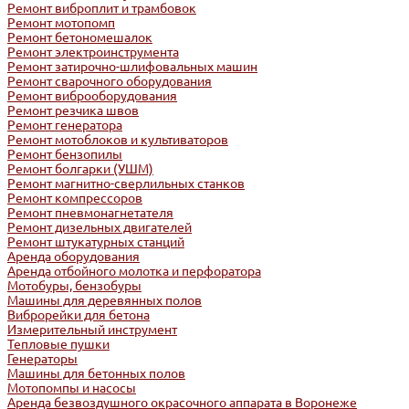
Ремонт виброплит и трамбовок
Ремонт мотопомп
Ремонт бетономешалок
Ремонт электроинструмента
Ремонт затирочно-шлифовальных машин
Ремонт сварочного оборудования
Ремонт виброоборудования
Ремонт резчика швов
Ремонт генератора
Ремонт мотоблоков и культиваторов
Ремонт бензопилы
Ремонт болгарки (УШМ)
Ремонт магнитно-сверлильных станков
Ремонт компрессоров
Ремонт пневмонагнетателя
Ремонт дизельных двигателей
Ремонт штукатурных станций
Аренда оборудования
Аренда отбойного молотка и перфоратора
Мотобуры, бензобуры
Машины для деревянных полов
Виброрейки для бетона
Измерительный инструмент
Тепловые пушки
Генераторы
Машины для бетонных полов
Мотопомпы и насосы
Аренда безвоздушного окрасочного аппарата в Воронеже