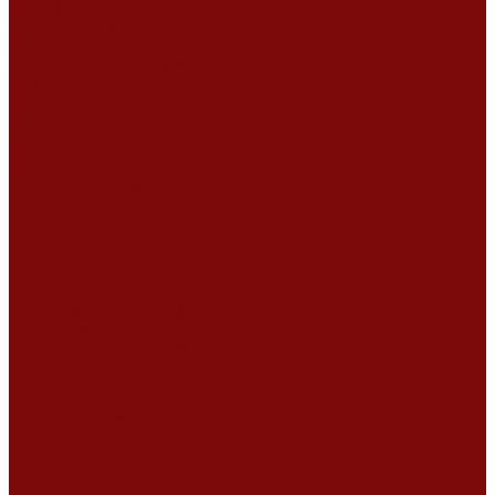
Сертификаты
Политика конфиденциальности
Согласие на обработку персональных данных
Политика обработки файлов cookie
Оферта
Сервисный центр
Контакты
...
Каталог товаров
Услуги
Ремонт оборудования
Ремонт окрасочных аппаратов
Ремонт тепловых пушек
Ремонт виброплит и трамбовок
Ремонт мотопомп
Ремонт бетономешалок
Ремонт электроинструмента
Ремонт затирочно-шлифовальных машин
Ремонт сварочного оборудования
Ремонт виброоборудования
Ремонт резчика швов
Ремонт генератора
Ремонт мотоблоков и культиваторов
Ремонт бензопилы
Ремонт болгарки (УШМ)
Ремонт магнитно-сверлильных станков
Ремонт компрессоров
Ремонт пневмонагнетателя