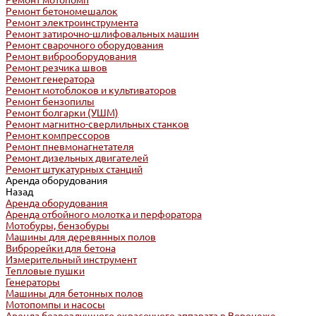
Ремонт мотопомп
Ремонт бетономешалок
Ремонт электроинструмента
Ремонт затирочно-шлифовальных машин
Ремонт сварочного оборудования
Ремонт виброоборудования
Ремонт резчика швов
Ремонт генератора
Ремонт мотоблоков и культиваторов
Ремонт бензопилы
Ремонт болгарки (УШМ)
Ремонт магнитно-сверлильных станков
Ремонт компрессоров
Ремонт пневмонагнетателя
Ремонт дизельных двигателей
Ремонт штукатурных станций
Аренда оборудования
Назад
Аренда оборудования
Аренда отбойного молотка и перфоратора
Мотобуры, бензобуры
Машины для деревянных полов
Виброрейки для бетона
Измерительный инструмент
Тепловые пушки
Генераторы
Машины для бетонных полов
Мотопомпы и насосы