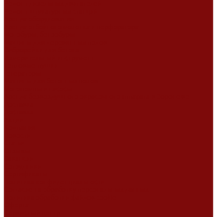
Ремонт дизельных двигателей
Ремонт штукатурных станций
Аренда оборудования
Аренда отбойного молотка и перфоратора
Мотобуры, бензобуры
Машины для деревянных полов
Виброрейки для бетона
Измерительный инструмент
Тепловые пушки
Генераторы
Машины для бетонных полов
Мотопомпы и насосы
Аренда безвоздушного окрасочного аппарата в Воронеже
Доставка
Доставка
Акции
Компания
Новости
Статьи
Отзывы
Вакансии
Сотрудники
Сертификаты
Политика конфиденциальности
Согласие на обработку персональных данных
Политика обработки файлов cookie
Оферта
Сервисный центр