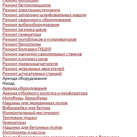
Ремонт мотопомп
Ремонт бетономешалок
Ремонт электроинструмента
Ремонт затирочно-шлифовальных машин
Ремонт сварочного оборудования
Ремонт виброоборудования
Ремонт резчика швов
Ремонт генератора
Ремонт мотоблоков и культиваторов
Ремонт бензопилы
Ремонт болгарки (УШМ)
Ремонт магнитно-сверлильных станков
Ремонт компрессоров
Ремонт пневмонагнетателя
Ремонт дизельных двигателей
Ремонт штукатурных станций
Аренда оборудования
Назад
Аренда оборудования
Аренда отбойного молотка и перфоратора
Мотобуры, бензобуры
Машины для деревянных полов
Виброрейки для бетона
Измерительный инструмент
Тепловые пушки
Генераторы
Машины для бетонных полов
Мотопомпы и насосы