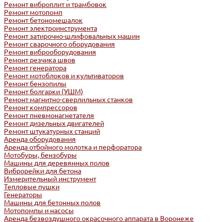
Ремонт виброплит и трамбовок
Ремонт мотопомп
Ремонт бетономешалок
Ремонт электроинструмента
Ремонт затирочно-шлифовальных машин
Ремонт сварочного оборудования
Ремонт виброоборудования
Ремонт резчика швов
Ремонт генератора
Ремонт мотоблоков и культиваторов
Ремонт бензопилы
Ремонт болгарки (УШМ)
Ремонт магнитно-сверлильных станков
Ремонт компрессоров
Ремонт пневмонагнетателя
Ремонт дизельных двигателей
Ремонт штукатурных станций
Аренда оборудования
Аренда отбойного молотка и перфоратора
Мотобуры, бензобуры
Машины для деревянных полов
Виброрейки для бетона
Измерительный инструмент
Тепловые пушки
Генераторы
Машины для бетонных полов
Мотопомпы и насосы
Аренда безвоздушного окрасочного аппарата в Воронеже