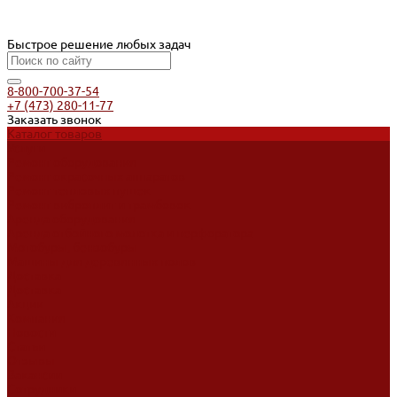
Быстрое решение любых задач
8-800-700-37-54
+7 (473) 280-11-77
Заказать звонок
Каталог товаров
Услуги
Ремонт оборудования
Ремонт окрасочных аппаратов
Ремонт тепловых пушек
Ремонт виброплит и трамбовок
Аренда оборудования
Аренда отбойного молотка и перфоратора
Мотобуры, бензобуры
Машины для деревянных полов
Доставка
Доставка
Акции
Компания
Новости
Статьи
Отзывы
Вакансии
Сотрудники