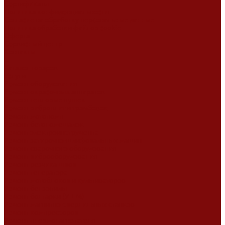
Сертификаты
Политика конфиденциальности
Согласие на обработку персональных данных
Политика обработки файлов cookie
Оферта
Сервисный центр
Контакты
...
Каталог товаров
Услуги
Ремонт оборудования
Ремонт окрасочных аппаратов
Ремонт тепловых пушек
Ремонт виброплит и трамбовок
Ремонт мотопомп
Ремонт бетономешалок
Ремонт электроинструмента
Ремонт затирочно-шлифовальных машин
Ремонт сварочного оборудования
Ремонт виброоборудования
Ремонт резчика швов
Ремонт генератора
Ремонт мотоблоков и культиваторов
Ремонт бензопилы
Ремонт болгарки (УШМ)
Ремонт магнитно-сверлильных станков
Ремонт компрессоров
Ремонт пневмонагнетателя