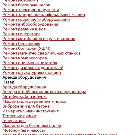
Ремонт мотопомп
Ремонт бетономешалок
Ремонт электроинструмента
Ремонт затирочно-шлифовальных машин
Ремонт сварочного оборудования
Ремонт виброоборудования
Ремонт резчика швов
Ремонт генератора
Ремонт мотоблоков и культиваторов
Ремонт бензопилы
Ремонт болгарки (УШМ)
Ремонт магнитно-сверлильных станков
Ремонт компрессоров
Ремонт пневмонагнетателя
Ремонт дизельных двигателей
Ремонт штукатурных станций
Аренда оборудования
Назад
Аренда оборудования
Аренда отбойного молотка и перфоратора
Мотобуры, бензобуры
Машины для деревянных полов
Виброрейки для бетона
Измерительный инструмент
Тепловые пушки
Генераторы
Машины для бетонных полов
Мотопомпы и насосы