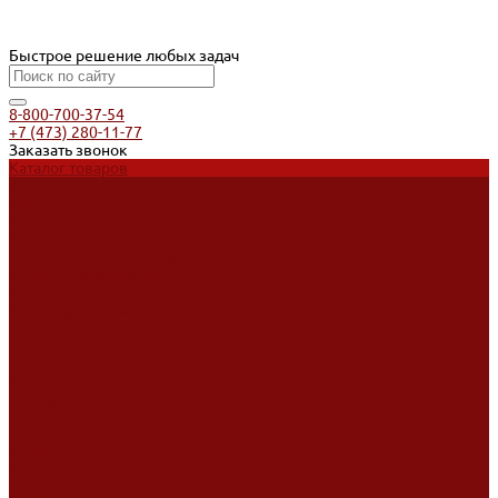
Быстрое решение любых задач
8-800-700-37-54
+7 (473) 280-11-77
Заказать звонок
Каталог товаров
Услуги
Ремонт оборудования
Ремонт окрасочных аппаратов
Ремонт тепловых пушек
Ремонт виброплит и трамбовок
Аренда оборудования
Аренда отбойного молотка и перфоратора
Мотобуры, бензобуры
Машины для деревянных полов
Доставка
Доставка
Акции
Компания
Новости
Статьи
Отзывы
Вакансии
Сотрудники