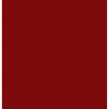
Ремонт дизельных двигателей
Ремонт штукатурных станций
Аренда оборудования
Аренда отбойного молотка и перфоратора
Мотобуры, бензобуры
Машины для деревянных полов
Виброрейки для бетона
Измерительный инструмент
Тепловые пушки
Генераторы
Машины для бетонных полов
Мотопомпы и насосы
Аренда безвоздушного окрасочного аппарата в Воронеже
Доставка
Доставка
Акции
Компания
Новости
Статьи
Отзывы
Вакансии
Сотрудники
Сертификаты
Политика конфиденциальности
Согласие на обработку персональных данных
Политика обработки файлов cookie
Оферта
Сервисный центр