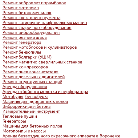
Ремонт виброплит и трамбовок
Ремонт мотопомп
Ремонт бетономешалок
Ремонт электроинструмента
Ремонт затирочно-шлифовальных машин
Ремонт сварочного оборудования
Ремонт виброоборудования
Ремонт резчика швов
Ремонт генератора
Ремонт мотоблоков и культиваторов
Ремонт бензопилы
Ремонт болгарки (УШМ)
Ремонт магнитно-сверлильных станков
Ремонт компрессоров
Ремонт пневмонагнетателя
Ремонт дизельных двигателей
Ремонт штукатурных станций
Аренда оборудования
Аренда отбойного молотка и перфоратора
Мотобуры, бензобуры
Машины для деревянных полов
Виброрейки для бетона
Измерительный инструмент
Тепловые пушки
Генераторы
Машины для бетонных полов
Мотопомпы и насосы
Аренда безвоздушного окрасочного аппарата в Воронеже