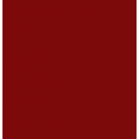
Сертификаты
Политика конфиденциальности
Согласие на обработку персональных данных
Политика обработки файлов cookie
Оферта
Сервисный центр
Контакты
...
Каталог товаров
Услуги
Ремонт оборудования
Ремонт окрасочных аппаратов
Ремонт тепловых пушек
Ремонт виброплит и трамбовок
Ремонт мотопомп
Ремонт бетономешалок
Ремонт электроинструмента
Ремонт затирочно-шлифовальных машин
Ремонт сварочного оборудования
Ремонт виброоборудования
Ремонт резчика швов
Ремонт генератора
Ремонт мотоблоков и культиваторов
Ремонт бензопилы
Ремонт болгарки (УШМ)
Ремонт магнитно-сверлильных станков
Ремонт компрессоров
Ремонт пневмонагнетателя