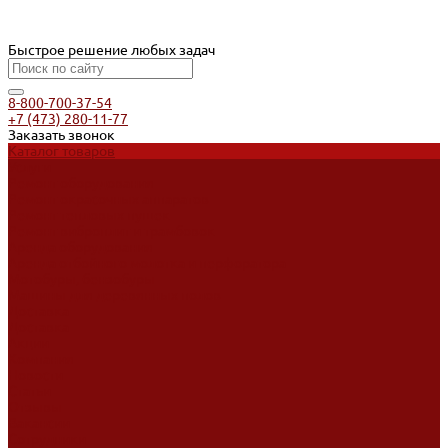
Быстрое решение любых задач
8-800-700-37-54
+7 (473) 280-11-77
Заказать звонок
Каталог товаров
Услуги
Ремонт оборудования
Ремонт окрасочных аппаратов
Ремонт тепловых пушек
Ремонт виброплит и трамбовок
Аренда оборудования
Аренда отбойного молотка и перфоратора
Мотобуры, бензобуры
Машины для деревянных полов
Доставка
Доставка
Акции
Компания
Новости
Статьи
Отзывы
Вакансии
Сотрудники