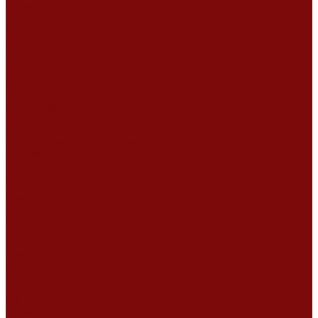
Ремонт дизельных двигателей
Ремонт штукатурных станций
Аренда оборудования
Аренда отбойного молотка и перфоратора
Мотобуры, бензобуры
Машины для деревянных полов
Виброрейки для бетона
Измерительный инструмент
Тепловые пушки
Генераторы
Машины для бетонных полов
Мотопомпы и насосы
Аренда безвоздушного окрасочного аппарата в Воронеже
Доставка
Доставка
Акции
Компания
Новости
Статьи
Отзывы
Вакансии
Сотрудники
Сертификаты
Политика конфиденциальности
Согласие на обработку персональных данных
Политика обработки файлов cookie
Оферта
Сервисный центр