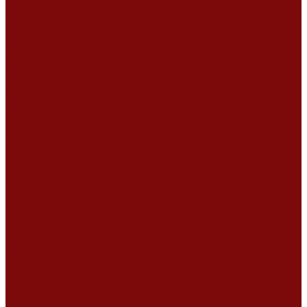
Сертификаты
Политика конфиденциальности
Согласие на обработку персональных данных
Политика обработки файлов cookie
Оферта
Сервисный центр
Контакты
...
Каталог товаров
Услуги
Ремонт оборудования
Ремонт окрасочных аппаратов
Ремонт тепловых пушек
Ремонт виброплит и трамбовок
Ремонт мотопомп
Ремонт бетономешалок
Ремонт электроинструмента
Ремонт затирочно-шлифовальных машин
Ремонт сварочного оборудования
Ремонт виброоборудования
Ремонт резчика швов
Ремонт генератора
Ремонт мотоблоков и культиваторов
Ремонт бензопилы
Ремонт болгарки (УШМ)
Ремонт магнитно-сверлильных станков
Ремонт компрессоров
Ремонт пневмонагнетателя