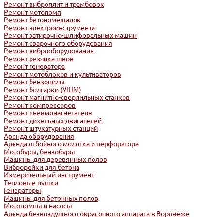
Ремонт виброплит и трамбовок
Ремонт мотопомп
Ремонт бетономешалок
Ремонт электроинструмента
Ремонт затирочно-шлифовальных машин
Ремонт сварочного оборудования
Ремонт виброоборудования
Ремонт резчика швов
Ремонт генератора
Ремонт мотоблоков и культиваторов
Ремонт бензопилы
Ремонт болгарки (УШМ)
Ремонт магнитно-сверлильных станков
Ремонт компрессоров
Ремонт пневмонагнетателя
Ремонт дизельных двигателей
Ремонт штукатурных станций
Аренда оборудования
Аренда отбойного молотка и перфоратора
Мотобуры, бензобуры
Машины для деревянных полов
Виброрейки для бетона
Измерительный инструмент
Тепловые пушки
Генераторы
Машины для бетонных полов
Мотопомпы и насосы
Аренда безвоздушного окрасочного аппарата в Воронеже