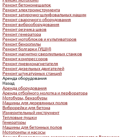
Ремонт мотопомп
Ремонт бетономешалок
Ремонт электроинструмента
Ремонт затирочно-шлифовальных машин
Ремонт сварочного оборудования
Ремонт виброоборудования
Ремонт резчика швов
Ремонт генератора
Ремонт мотоблоков и культиваторов
Ремонт бензопилы
Ремонт болгарки (УШМ)
Ремонт магнитно-сверлильных станков
Ремонт компрессоров
Ремонт пневмонагнетателя
Ремонт дизельных двигателей
Ремонт штукатурных станций
Аренда оборудования
Назад
Аренда оборудования
Аренда отбойного молотка и перфоратора
Мотобуры, бензобуры
Машины для деревянных полов
Виброрейки для бетона
Измерительный инструмент
Тепловые пушки
Генераторы
Машины для бетонных полов
Мотопомпы и насосы