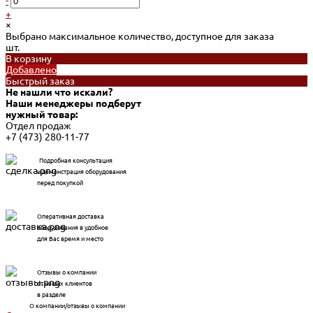
-
+
×
Выбрано максимальное количество, доступное для заказа
шт.
В корзину
Добавлено
Быстрый заказ
Не нашли что искали?
Наши менеджеры подберут
нужный товар:
Отдел продаж
+7 (473) 280-11-77
Подробная консультация
и демонстрация оборудования
перед покупкой
Оперативная доставка
оборудования в удобное
для Вас время и место
Отзывы о компании
от наших клиентов
в разделе
О компании/отзывы о компании