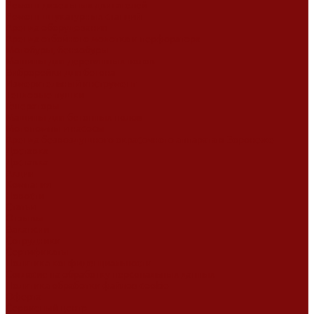
Ремонт дизельных двигателей
Ремонт штукатурных станций
Аренда оборудования
Аренда отбойного молотка и перфоратора
Мотобуры, бензобуры
Машины для деревянных полов
Виброрейки для бетона
Измерительный инструмент
Тепловые пушки
Генераторы
Машины для бетонных полов
Мотопомпы и насосы
Аренда безвоздушного окрасочного аппарата в Воронеже
Доставка
Доставка
Акции
Компания
Новости
Статьи
Отзывы
Вакансии
Сотрудники
Сертификаты
Политика конфиденциальности
Согласие на обработку персональных данных
Политика обработки файлов cookie
Оферта
Сервисный центр