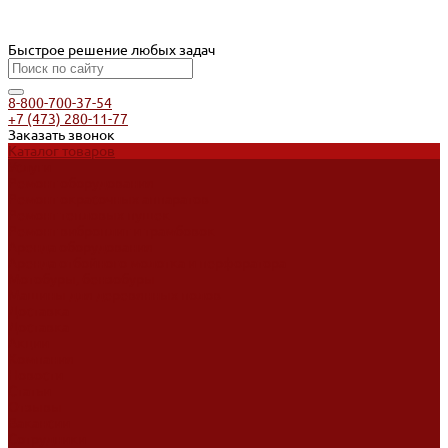
Быстрое решение любых задач
8-800-700-37-54
+7 (473) 280-11-77
Заказать звонок
Каталог товаров
Услуги
Ремонт оборудования
Ремонт окрасочных аппаратов
Ремонт тепловых пушек
Ремонт виброплит и трамбовок
Аренда оборудования
Аренда отбойного молотка и перфоратора
Мотобуры, бензобуры
Машины для деревянных полов
Доставка
Доставка
Акции
Компания
Новости
Статьи
Отзывы
Вакансии
Сотрудники