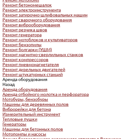
Ремонт мотопомп
Ремонт бетономешалок
Ремонт электроинструмента
Ремонт затирочно-шлифовальных машин
Ремонт сварочного оборудования
Ремонт виброоборудования
Ремонт резчика швов
Ремонт генератора
Ремонт мотоблоков и культиваторов
Ремонт бензопилы
Ремонт болгарки (УШМ)
Ремонт магнитно-сверлильных станков
Ремонт компрессоров
Ремонт пневмонагнетателя
Ремонт дизельных двигателей
Ремонт штукатурных станций
Аренда оборудования
Назад
Аренда оборудования
Аренда отбойного молотка и перфоратора
Мотобуры, бензобуры
Машины для деревянных полов
Виброрейки для бетона
Измерительный инструмент
Тепловые пушки
Генераторы
Машины для бетонных полов
Мотопомпы и насосы