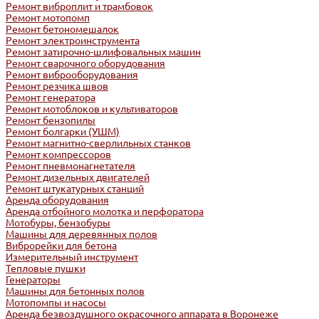
Ремонт виброплит и трамбовок
Ремонт мотопомп
Ремонт бетономешалок
Ремонт электроинструмента
Ремонт затирочно-шлифовальных машин
Ремонт сварочного оборудования
Ремонт виброоборудования
Ремонт резчика швов
Ремонт генератора
Ремонт мотоблоков и культиваторов
Ремонт бензопилы
Ремонт болгарки (УШМ)
Ремонт магнитно-сверлильных станков
Ремонт компрессоров
Ремонт пневмонагнетателя
Ремонт дизельных двигателей
Ремонт штукатурных станций
Аренда оборудования
Аренда отбойного молотка и перфоратора
Мотобуры, бензобуры
Машины для деревянных полов
Виброрейки для бетона
Измерительный инструмент
Тепловые пушки
Генераторы
Машины для бетонных полов
Мотопомпы и насосы
Аренда безвоздушного окрасочного аппарата в Воронеже