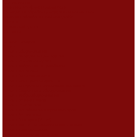
Сертификаты
Политика конфиденциальности
Согласие на обработку персональных данных
Политика обработки файлов cookie
Оферта
Сервисный центр
Контакты
...
Каталог товаров
Услуги
Ремонт оборудования
Ремонт окрасочных аппаратов
Ремонт тепловых пушек
Ремонт виброплит и трамбовок
Ремонт мотопомп
Ремонт бетономешалок
Ремонт электроинструмента
Ремонт затирочно-шлифовальных машин
Ремонт сварочного оборудования
Ремонт виброоборудования
Ремонт резчика швов
Ремонт генератора
Ремонт мотоблоков и культиваторов
Ремонт бензопилы
Ремонт болгарки (УШМ)
Ремонт магнитно-сверлильных станков
Ремонт компрессоров
Ремонт пневмонагнетателя