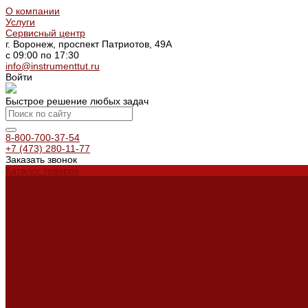
О компании
Услуги
Сервисный центр
г. Воронеж, проспект Патриотов, 49А
с 09:00 по 17:30
info@instrumenttut.ru
Войти
Быстрое решение любых задач
8-800-700-37-54
+7 (473) 280-11-77
Заказать звонок
Каталог товаров
Услуги
Ремонт оборудования
Ремонт окрасочных аппаратов
Ремонт тепловых пушек
Ремонт виброплит и трамбовок
Аренда оборудования
Аренда отбойного молотка и перфоратора
Мотобуры, бензобуры
Машины для деревянных полов
Доставка
Доставка
Акции