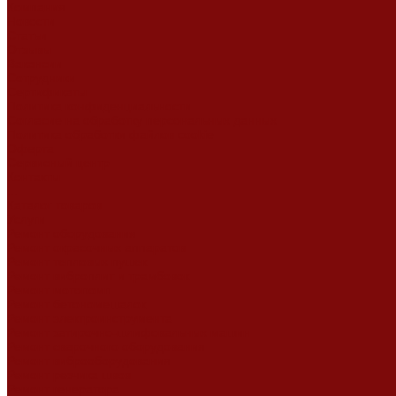
Компания
Новости
Статьи
Отзывы
Вакансии
Сотрудники
Сертификаты
Политика конфиденциальности
Согласие на обработку персональных данных
Политика обработки файлов cookie
Оферта
Сервисный центр
Контакты
...
Каталог товаров
Услуги
Ремонт оборудования
Ремонт окрасочных аппаратов
Ремонт тепловых пушек
Ремонт виброплит и трамбовок
Ремонт мотопомп
Ремонт бетономешалок
Ремонт электроинструмента
Ремонт затирочно-шлифовальных машин
Ремонт сварочного оборудования
Ремонт виброоборудования
Ремонт резчика швов
Ремонт генератора