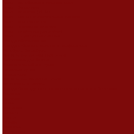
Ремонт мотоблоков и культиваторов
Ремонт бензопилы
Ремонт болгарки (УШМ)
Ремонт магнитно-сверлильных станков
Ремонт компрессоров
Ремонт пневмонагнетателя
Ремонт дизельных двигателей
Ремонт штукатурных станций
Аренда оборудования
Аренда отбойного молотка и перфоратора
Мотобуры, бензобуры
Машины для деревянных полов
Виброрейки для бетона
Измерительный инструмент
Тепловые пушки
Генераторы
Машины для бетонных полов
Мотопомпы и насосы
Аренда безвоздушного окрасочного аппарата в Воронеже
Доставка
Доставка
Акции
Компания
Новости
Статьи
Отзывы
Вакансии
Сотрудники