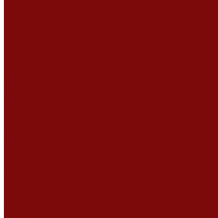
Ремонт мотоблоков и культиваторов
Ремонт бензопилы
Ремонт болгарки (УШМ)
Ремонт магнитно-сверлильных станков
Ремонт компрессоров
Ремонт пневмонагнетателя
Ремонт дизельных двигателей
Ремонт штукатурных станций
Аренда оборудования
Аренда отбойного молотка и перфоратора
Мотобуры, бензобуры
Машины для деревянных полов
Виброрейки для бетона
Измерительный инструмент
Тепловые пушки
Генераторы
Машины для бетонных полов
Мотопомпы и насосы
Аренда безвоздушного окрасочного аппарата в Воронеже
Доставка
Доставка
Акции
Компания
Новости
Статьи
Отзывы
Вакансии
Сотрудники