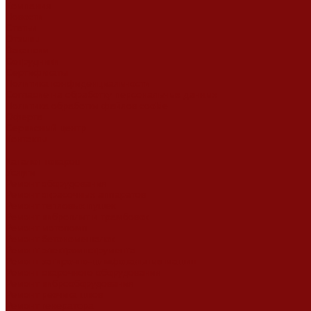
Компания
Новости
Статьи
Отзывы
Вакансии
Сотрудники
Сертификаты
Политика конфиденциальности
Согласие на обработку персональных данных
Политика обработки файлов cookie
Оферта
Сервисный центр
Контакты
...
Каталог товаров
Услуги
Ремонт оборудования
Ремонт окрасочных аппаратов
Ремонт тепловых пушек
Ремонт виброплит и трамбовок
Ремонт мотопомп
Ремонт бетономешалок
Ремонт электроинструмента
Ремонт затирочно-шлифовальных машин
Ремонт сварочного оборудования
Ремонт виброоборудования
Ремонт резчика швов
Ремонт генератора