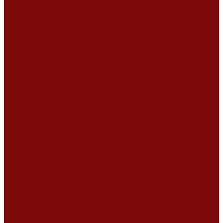
Ремонт дизельных двигателей
Ремонт штукатурных станций
Аренда оборудования
Аренда отбойного молотка и перфоратора
Мотобуры, бензобуры
Машины для деревянных полов
Виброрейки для бетона
Измерительный инструмент
Тепловые пушки
Генераторы
Машины для бетонных полов
Мотопомпы и насосы
Аренда безвоздушного окрасочного аппарата в Воронеже
Доставка
Доставка
Акции
Компания
Новости
Статьи
Отзывы
Вакансии
Сотрудники
Сертификаты
Политика конфиденциальности
Согласие на обработку персональных данных
Политика обработки файлов cookie
Оферта
Сервисный центр