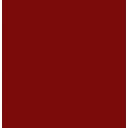
Сертификаты
Политика конфиденциальности
Согласие на обработку персональных данных
Политика обработки файлов cookie
Оферта
Сервисный центр
Контакты
...
Каталог товаров
Услуги
Ремонт оборудования
Ремонт окрасочных аппаратов
Ремонт тепловых пушек
Ремонт виброплит и трамбовок
Ремонт мотопомп
Ремонт бетономешалок
Ремонт электроинструмента
Ремонт затирочно-шлифовальных машин
Ремонт сварочного оборудования
Ремонт виброоборудования
Ремонт резчика швов
Ремонт генератора
Ремонт мотоблоков и культиваторов
Ремонт бензопилы
Ремонт болгарки (УШМ)
Ремонт магнитно-сверлильных станков
Ремонт компрессоров
Ремонт пневмонагнетателя