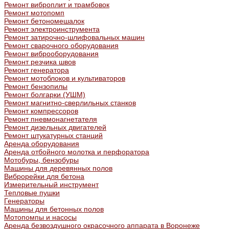
Ремонт виброплит и трамбовок
Ремонт мотопомп
Ремонт бетономешалок
Ремонт электроинструмента
Ремонт затирочно-шлифовальных машин
Ремонт сварочного оборудования
Ремонт виброоборудования
Ремонт резчика швов
Ремонт генератора
Ремонт мотоблоков и культиваторов
Ремонт бензопилы
Ремонт болгарки (УШМ)
Ремонт магнитно-сверлильных станков
Ремонт компрессоров
Ремонт пневмонагнетателя
Ремонт дизельных двигателей
Ремонт штукатурных станций
Аренда оборудования
Аренда отбойного молотка и перфоратора
Мотобуры, бензобуры
Машины для деревянных полов
Виброрейки для бетона
Измерительный инструмент
Тепловые пушки
Генераторы
Машины для бетонных полов
Мотопомпы и насосы
Аренда безвоздушного окрасочного аппарата в Воронеже