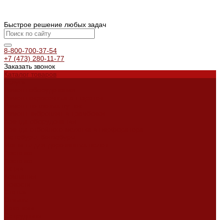
Быстрое решение любых задач
8-800-700-37-54
+7 (473) 280-11-77
Заказать звонок
Каталог товаров
Услуги
Ремонт оборудования
Ремонт окрасочных аппаратов
Ремонт тепловых пушек
Ремонт виброплит и трамбовок
Аренда оборудования
Аренда отбойного молотка и перфоратора
Мотобуры, бензобуры
Машины для деревянных полов
Доставка
Доставка
Акции
Компания
Новости
Статьи
Отзывы
Вакансии
Сотрудники