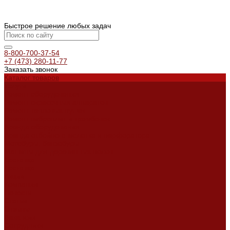
Быстрое решение любых задач
8-800-700-37-54
+7 (473) 280-11-77
Заказать звонок
Каталог товаров
Услуги
Ремонт оборудования
Ремонт окрасочных аппаратов
Ремонт тепловых пушек
Ремонт виброплит и трамбовок
Аренда оборудования
Аренда отбойного молотка и перфоратора
Мотобуры, бензобуры
Машины для деревянных полов
Доставка
Доставка
Акции
Компания
Новости
Статьи
Отзывы
Вакансии
Сотрудники