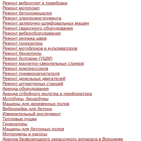
Ремонт виброплит и трамбовок
Ремонт мотопомп
Ремонт бетономешалок
Ремонт электроинструмента
Ремонт затирочно-шлифовальных машин
Ремонт сварочного оборудования
Ремонт виброоборудования
Ремонт резчика швов
Ремонт генератора
Ремонт мотоблоков и культиваторов
Ремонт бензопилы
Ремонт болгарки (УШМ)
Ремонт магнитно-сверлильных станков
Ремонт компрессоров
Ремонт пневмонагнетателя
Ремонт дизельных двигателей
Ремонт штукатурных станций
Аренда оборудования
Аренда отбойного молотка и перфоратора
Мотобуры, бензобуры
Машины для деревянных полов
Виброрейки для бетона
Измерительный инструмент
Тепловые пушки
Генераторы
Машины для бетонных полов
Мотопомпы и насосы
Аренда безвоздушного окрасочного аппарата в Воронеже