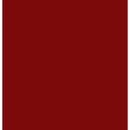
Сертификаты
Политика конфиденциальности
Согласие на обработку персональных данных
Политика обработки файлов cookie
Оферта
Сервисный центр
Контакты
...
Каталог товаров
Услуги
Ремонт оборудования
Ремонт окрасочных аппаратов
Ремонт тепловых пушек
Ремонт виброплит и трамбовок
Ремонт мотопомп
Ремонт бетономешалок
Ремонт электроинструмента
Ремонт затирочно-шлифовальных машин
Ремонт сварочного оборудования
Ремонт виброоборудования
Ремонт резчика швов
Ремонт генератора
Ремонт мотоблоков и культиваторов
Ремонт бензопилы
Ремонт болгарки (УШМ)
Ремонт магнитно-сверлильных станков
Ремонт компрессоров
Ремонт пневмонагнетателя