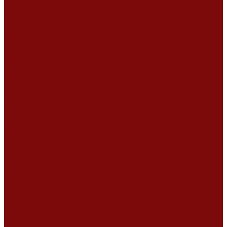
Ремонт дизельных двигателей
Ремонт штукатурных станций
Аренда оборудования
Аренда отбойного молотка и перфоратора
Мотобуры, бензобуры
Машины для деревянных полов
Виброрейки для бетона
Измерительный инструмент
Тепловые пушки
Генераторы
Машины для бетонных полов
Мотопомпы и насосы
Аренда безвоздушного окрасочного аппарата в Воронеже
Доставка
Доставка
Акции
Компания
Новости
Статьи
Отзывы
Вакансии
Сотрудники
Сертификаты
Политика конфиденциальности
Согласие на обработку персональных данных
Политика обработки файлов cookie
Оферта
Сервисный центр