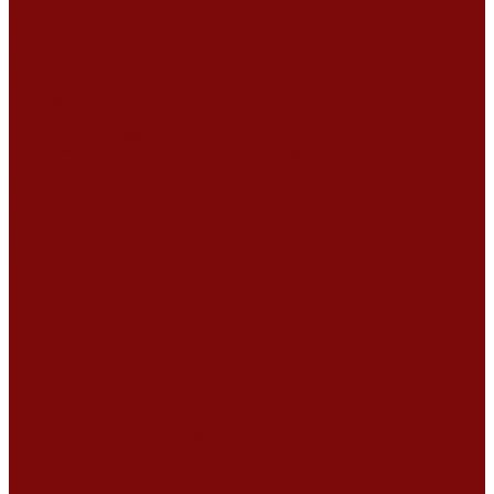
Компания
Новости
Статьи
Отзывы
Вакансии
Сотрудники
Сертификаты
Политика конфиденциальности
Согласие на обработку персональных данных
Политика обработки файлов cookie
Оферта
Сервисный центр
Контакты
...
Каталог товаров
Услуги
Ремонт оборудования
Ремонт окрасочных аппаратов
Ремонт тепловых пушек
Ремонт виброплит и трамбовок
Ремонт мотопомп
Ремонт бетономешалок
Ремонт электроинструмента
Ремонт затирочно-шлифовальных машин
Ремонт сварочного оборудования
Ремонт виброоборудования
Ремонт резчика швов
Ремонт генератора