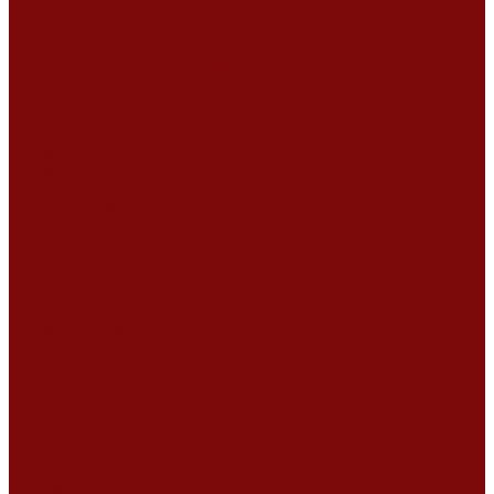
Ремонт мотоблоков и культиваторов
Ремонт бензопилы
Ремонт болгарки (УШМ)
Ремонт магнитно-сверлильных станков
Ремонт компрессоров
Ремонт пневмонагнетателя
Ремонт дизельных двигателей
Ремонт штукатурных станций
Аренда оборудования
Аренда отбойного молотка и перфоратора
Мотобуры, бензобуры
Машины для деревянных полов
Виброрейки для бетона
Измерительный инструмент
Тепловые пушки
Генераторы
Машины для бетонных полов
Мотопомпы и насосы
Аренда безвоздушного окрасочного аппарата в Воронеже
Доставка
Доставка
Акции
Компания
Новости
Статьи
Отзывы
Вакансии
Сотрудники