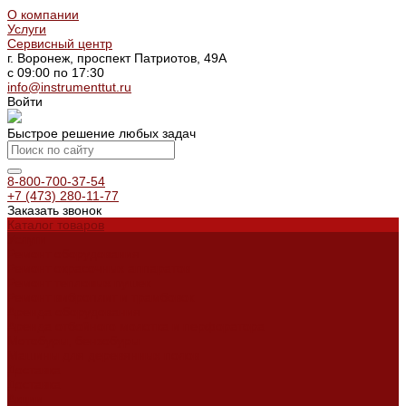
О компании
Услуги
Сервисный центр
г. Воронеж, проспект Патриотов, 49А
с 09:00 по 17:30
info@instrumenttut.ru
Войти
Быстрое решение любых задач
8-800-700-37-54
+7 (473) 280-11-77
Заказать звонок
Каталог товаров
Услуги
Ремонт оборудования
Ремонт окрасочных аппаратов
Ремонт тепловых пушек
Ремонт виброплит и трамбовок
Аренда оборудования
Аренда отбойного молотка и перфоратора
Мотобуры, бензобуры
Машины для деревянных полов
Доставка
Доставка
Акции