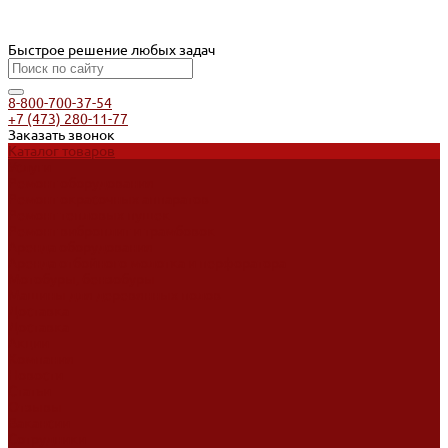
Быстрое решение любых задач
8-800-700-37-54
+7 (473) 280-11-77
Заказать звонок
Каталог товаров
Услуги
Ремонт оборудования
Ремонт окрасочных аппаратов
Ремонт тепловых пушек
Ремонт виброплит и трамбовок
Аренда оборудования
Аренда отбойного молотка и перфоратора
Мотобуры, бензобуры
Машины для деревянных полов
Доставка
Доставка
Акции
Компания
Новости
Статьи
Отзывы
Вакансии
Сотрудники