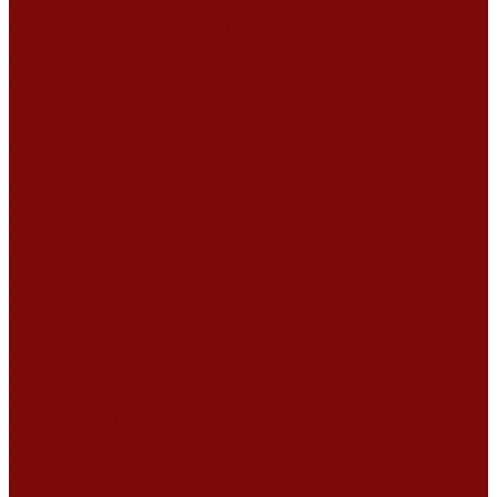
Сертификаты
Политика конфиденциальности
Согласие на обработку персональных данных
Политика обработки файлов cookie
Оферта
Сервисный центр
Контакты
...
Каталог товаров
Услуги
Ремонт оборудования
Ремонт окрасочных аппаратов
Ремонт тепловых пушек
Ремонт виброплит и трамбовок
Ремонт мотопомп
Ремонт бетономешалок
Ремонт электроинструмента
Ремонт затирочно-шлифовальных машин
Ремонт сварочного оборудования
Ремонт виброоборудования
Ремонт резчика швов
Ремонт генератора
Ремонт мотоблоков и культиваторов
Ремонт бензопилы
Ремонт болгарки (УШМ)
Ремонт магнитно-сверлильных станков
Ремонт компрессоров
Ремонт пневмонагнетателя