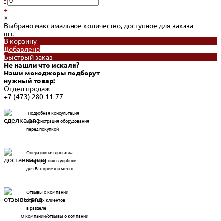
-
+
×
Выбрано максимальное количество, доступное для заказа
шт.
В корзину
Добавлено
Быстрый заказ
Не нашли что искали?
Наши менеджеры подберут
нужный товар:
Отдел продаж
+7 (473) 280-11-77
Подробная консультация
и демонстрация оборудования
перед покупкой
Оперативная доставка
оборудования в удобное
для Вас время и место
Отзывы о компании
от наших клиентов
в разделе
О компании/отзывы о компании