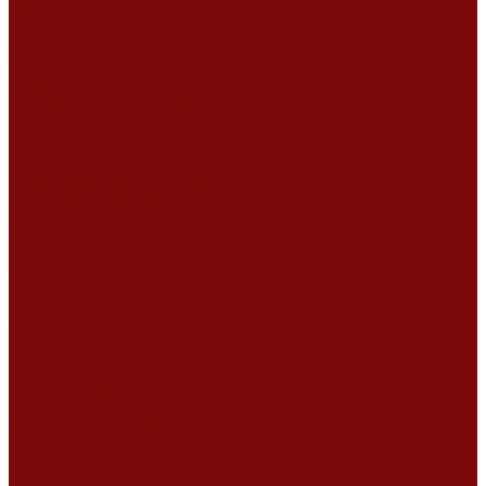
Ремонт дизельных двигателей
Ремонт штукатурных станций
Аренда оборудования
Аренда отбойного молотка и перфоратора
Мотобуры, бензобуры
Машины для деревянных полов
Виброрейки для бетона
Измерительный инструмент
Тепловые пушки
Генераторы
Машины для бетонных полов
Мотопомпы и насосы
Аренда безвоздушного окрасочного аппарата в Воронеже
Доставка
Доставка
Акции
Компания
Новости
Статьи
Отзывы
Вакансии
Сотрудники
Сертификаты
Политика конфиденциальности
Согласие на обработку персональных данных
Политика обработки файлов cookie
Оферта
Сервисный центр