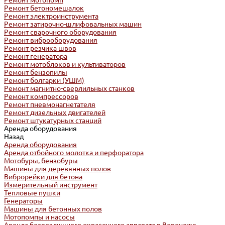
Ремонт мотопомп
Ремонт бетономешалок
Ремонт электроинструмента
Ремонт затирочно-шлифовальных машин
Ремонт сварочного оборудования
Ремонт виброоборудования
Ремонт резчика швов
Ремонт генератора
Ремонт мотоблоков и культиваторов
Ремонт бензопилы
Ремонт болгарки (УШМ)
Ремонт магнитно-сверлильных станков
Ремонт компрессоров
Ремонт пневмонагнетателя
Ремонт дизельных двигателей
Ремонт штукатурных станций
Аренда оборудования
Назад
Аренда оборудования
Аренда отбойного молотка и перфоратора
Мотобуры, бензобуры
Машины для деревянных полов
Виброрейки для бетона
Измерительный инструмент
Тепловые пушки
Генераторы
Машины для бетонных полов
Мотопомпы и насосы