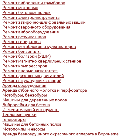
Ремонт виброплит и трамбовок
Ремонт мотопомп
Ремонт бетономешалок
Ремонт электроинструмента
Ремонт затирочно-шлифовальных машин
Ремонт сварочного оборудования
Ремонт виброоборудования
Ремонт резчика швов
Ремонт генератора
Ремонт мотоблоков и культиваторов
Ремонт бензопилы
Ремонт болгарки (УШМ)
Ремонт магнитно-сверлильных станков
Ремонт компрессоров
Ремонт пневмонагнетателя
Ремонт дизельных двигателей
Ремонт штукатурных станций
Аренда оборудования
Аренда отбойного молотка и перфоратора
Мотобуры, бензобуры
Машины для деревянных полов
Виброрейки для бетона
Измерительный инструмент
Тепловые пушки
Генераторы
Машины для бетонных полов
Мотопомпы и насосы
Аренда безвоздушного окрасочного аппарата в Воронеже