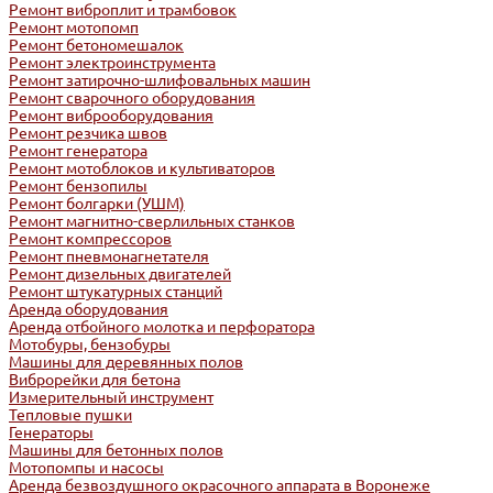
Ремонт виброплит и трамбовок
Ремонт мотопомп
Ремонт бетономешалок
Ремонт электроинструмента
Ремонт затирочно-шлифовальных машин
Ремонт сварочного оборудования
Ремонт виброоборудования
Ремонт резчика швов
Ремонт генератора
Ремонт мотоблоков и культиваторов
Ремонт бензопилы
Ремонт болгарки (УШМ)
Ремонт магнитно-сверлильных станков
Ремонт компрессоров
Ремонт пневмонагнетателя
Ремонт дизельных двигателей
Ремонт штукатурных станций
Аренда оборудования
Аренда отбойного молотка и перфоратора
Мотобуры, бензобуры
Машины для деревянных полов
Виброрейки для бетона
Измерительный инструмент
Тепловые пушки
Генераторы
Машины для бетонных полов
Мотопомпы и насосы
Аренда безвоздушного окрасочного аппарата в Воронеже