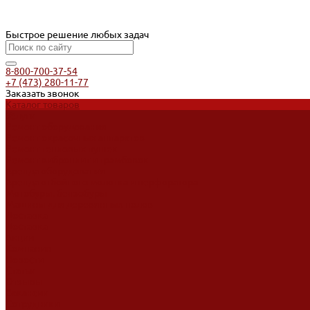
Быстрое решение любых задач
8-800-700-37-54
+7 (473) 280-11-77
Заказать звонок
Каталог товаров
Услуги
Ремонт оборудования
Ремонт окрасочных аппаратов
Ремонт тепловых пушек
Ремонт виброплит и трамбовок
Аренда оборудования
Аренда отбойного молотка и перфоратора
Мотобуры, бензобуры
Машины для деревянных полов
Доставка
Доставка
Акции
Компания
Новости
Статьи
Отзывы
Вакансии
Сотрудники