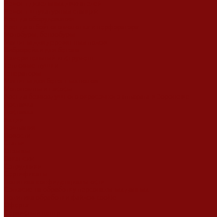
Ремонт дизельных двигателей
Ремонт штукатурных станций
Аренда оборудования
Аренда отбойного молотка и перфоратора
Мотобуры, бензобуры
Машины для деревянных полов
Виброрейки для бетона
Измерительный инструмент
Тепловые пушки
Генераторы
Машины для бетонных полов
Мотопомпы и насосы
Аренда безвоздушного окрасочного аппарата в Воронеже
Доставка
Доставка
Акции
Компания
Новости
Статьи
Отзывы
Вакансии
Сотрудники
Сертификаты
Политика конфиденциальности
Согласие на обработку персональных данных
Политика обработки файлов cookie
Оферта
Сервисный центр