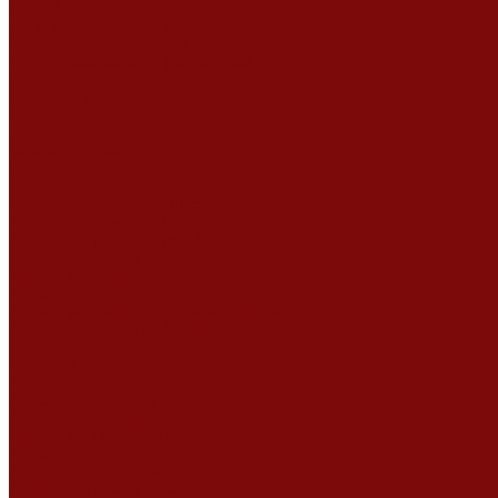
Сертификаты
Политика конфиденциальности
Согласие на обработку персональных данных
Политика обработки файлов cookie
Оферта
Сервисный центр
Контакты
...
Каталог товаров
Услуги
Ремонт оборудования
Ремонт окрасочных аппаратов
Ремонт тепловых пушек
Ремонт виброплит и трамбовок
Ремонт мотопомп
Ремонт бетономешалок
Ремонт электроинструмента
Ремонт затирочно-шлифовальных машин
Ремонт сварочного оборудования
Ремонт виброоборудования
Ремонт резчика швов
Ремонт генератора
Ремонт мотоблоков и культиваторов
Ремонт бензопилы
Ремонт болгарки (УШМ)
Ремонт магнитно-сверлильных станков
Ремонт компрессоров
Ремонт пневмонагнетателя