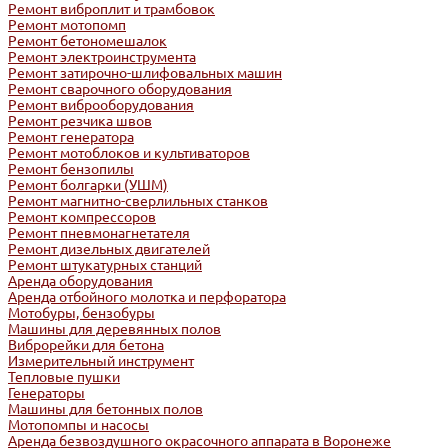
Ремонт виброплит и трамбовок
Ремонт мотопомп
Ремонт бетономешалок
Ремонт электроинструмента
Ремонт затирочно-шлифовальных машин
Ремонт сварочного оборудования
Ремонт виброоборудования
Ремонт резчика швов
Ремонт генератора
Ремонт мотоблоков и культиваторов
Ремонт бензопилы
Ремонт болгарки (УШМ)
Ремонт магнитно-сверлильных станков
Ремонт компрессоров
Ремонт пневмонагнетателя
Ремонт дизельных двигателей
Ремонт штукатурных станций
Аренда оборудования
Аренда отбойного молотка и перфоратора
Мотобуры, бензобуры
Машины для деревянных полов
Виброрейки для бетона
Измерительный инструмент
Тепловые пушки
Генераторы
Машины для бетонных полов
Мотопомпы и насосы
Аренда безвоздушного окрасочного аппарата в Воронеже