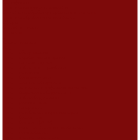
Сертификаты
Политика конфиденциальности
Согласие на обработку персональных данных
Политика обработки файлов cookie
Оферта
Сервисный центр
Контакты
...
Каталог товаров
Услуги
Ремонт оборудования
Ремонт окрасочных аппаратов
Ремонт тепловых пушек
Ремонт виброплит и трамбовок
Ремонт мотопомп
Ремонт бетономешалок
Ремонт электроинструмента
Ремонт затирочно-шлифовальных машин
Ремонт сварочного оборудования
Ремонт виброоборудования
Ремонт резчика швов
Ремонт генератора
Ремонт мотоблоков и культиваторов
Ремонт бензопилы
Ремонт болгарки (УШМ)
Ремонт магнитно-сверлильных станков
Ремонт компрессоров
Ремонт пневмонагнетателя