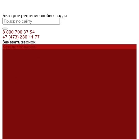
Быстрое решение любых задач
8-800-700-37-54
+7 (473) 280-11-77
Заказать звонок
Каталог товаров
Услуги
Ремонт оборудования
Ремонт окрасочных аппаратов
Ремонт тепловых пушек
Ремонт виброплит и трамбовок
Аренда оборудования
Аренда отбойного молотка и перфоратора
Мотобуры, бензобуры
Машины для деревянных полов
Доставка
Доставка
Акции
Компания
Новости
Статьи
Отзывы
Вакансии
Сотрудники