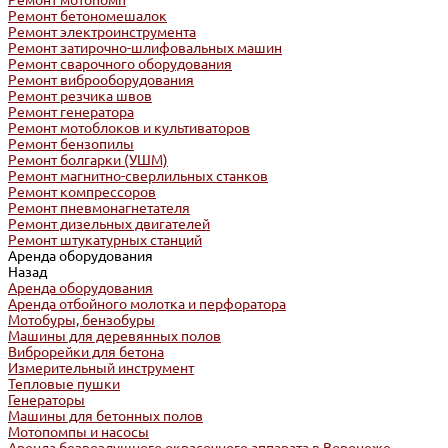
Ремонт мотопомп
Ремонт бетономешалок
Ремонт электроинструмента
Ремонт затирочно-шлифовальных машин
Ремонт сварочного оборудования
Ремонт виброоборудования
Ремонт резчика швов
Ремонт генератора
Ремонт мотоблоков и культиваторов
Ремонт бензопилы
Ремонт болгарки (УШМ)
Ремонт магнитно-сверлильных станков
Ремонт компрессоров
Ремонт пневмонагнетателя
Ремонт дизельных двигателей
Ремонт штукатурных станций
Аренда оборудования
Назад
Аренда оборудования
Аренда отбойного молотка и перфоратора
Мотобуры, бензобуры
Машины для деревянных полов
Виброрейки для бетона
Измерительный инструмент
Тепловые пушки
Генераторы
Машины для бетонных полов
Мотопомпы и насосы