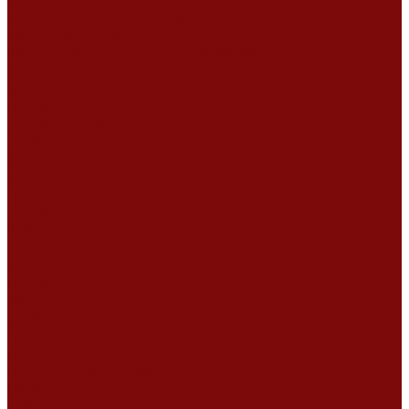
Ремонт дизельных двигателей
Ремонт штукатурных станций
Аренда оборудования
Аренда отбойного молотка и перфоратора
Мотобуры, бензобуры
Машины для деревянных полов
Виброрейки для бетона
Измерительный инструмент
Тепловые пушки
Генераторы
Машины для бетонных полов
Мотопомпы и насосы
Аренда безвоздушного окрасочного аппарата в Воронеже
Доставка
Доставка
Акции
Компания
Новости
Статьи
Отзывы
Вакансии
Сотрудники
Сертификаты
Политика конфиденциальности
Согласие на обработку персональных данных
Политика обработки файлов cookie
Оферта
Сервисный центр